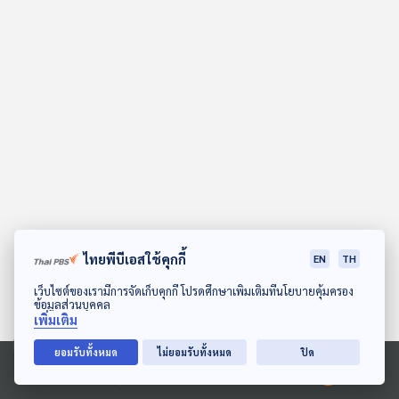
คุณ
เพลง
บทความ
ข่าว
และ
กิจกรรม
ไทยพีบีเอสใช้คุกกี้
EN
TH
ดาวน์โหลด Thai PBS Podcast Application
เว็บไซต์ของเรามีการจัดเก็บคุกกี้ โปรดศึกษาเพิ่มเติมที่นโยบายคุ้มครอง
ข้อมูลส่วนบุคคล
เกี่ยว
เพิ่มเติม
กับ
เรา
ยอมรับทั้งหมด
ไม่ยอมรับทั้งหมด
ปิด
Ⓒ 2020 องค์การกระจายเสียงและแพร่ภาพสาธารณะแห่งประเทศไทย