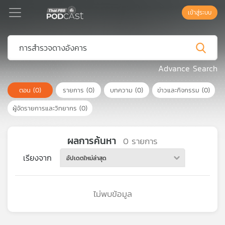
เข้าสู่ระบบ
Podcast
Advance Search
ตอน
(0)
รายการ
(0)
บทความ
(0)
ข่าวและกิจกรรม
(0)
เพล
ย์
ผู้จัดรายการและวิทยากร
(0)
ลิ
สต์
แนะนำ
ผลการค้นหา
0
รายการ
เรียงจาก
อัปเดตใหม่ล่าสุด
เพล
ย์
ไม่พบข้อมูล
ลิ
สต์
ของ