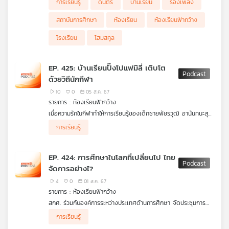
การเรียนรู้
ดนตรี
บ้านเรียน
ร้องเพลง
สถาบันการศึกษา
ห้องเรียน
ห้องเรียนฟ้ากว้าง
โรงเรียน
โฮมสคูล
EP. 425: บ้านเรียนปั๊งโปแฟมิลี่ เติบโต
ด้วยวิถีนักกีฬา
10
0
05 ส.ค. 67
รายการ : ห้องเรียนฟ้ากว้าง
เมื่อความรักในกีฬาทำให้การเรียนรู้ของเด็กชายพัชรวุฒิ อานันทนะสุ
วงศ์ (น้องโปโล) เติบโตบนเส้นทางนักกีฬาเทนนิส ทั้งยังเรียนรู้เรื่อง
การเรียนรู้
อื่น ๆ รอบด้าน ครอบครัวจึงสนับสนุนและสอดแทรกทุกองค์ความรู้
อย่างเหมาะสม
EP. 424: การศึกษาในโลกที่เปลี่ยนไป ไทย
จัดการอย่างไ?
4
0
01 ส.ค. 67
รายการ : ห้องเรียนฟ้ากว้าง
สกศ. ร่วมกับองค์การระหว่างประเทศด้านการศึกษา จัดประชุมการ
ศึกษานานาชาติ เพื่อพัฒนาศักยภาพของการศึกษาไทย /
การเรียนรู้
มหาวิทยาลัยเชียงใหม่ มีศูนย์จัดการขยะชีวมวล เพื่อผลิตไฟฟ้าใช้เอง