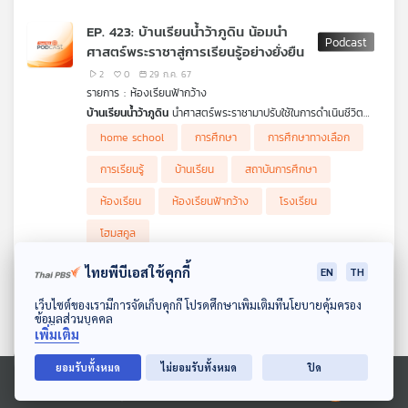
ภายในมหาวิทยาลัย / จังหวัดร้อยเอ็ด ผลักดันหลักสูตรต้านทุจริต
ผ่านการทำหนังสั้น ให้ครูและนักเรียนผลิตร่วมกันเพื่อสะท้อนมุมมอง
EP. 423: บ้านเรียนน้ำว้าภูดิน น้อมนำ
ต้านโกง / จังหวัดพัทลุงจัดกิจกรรมการเรียนรู้ซากดึกดำบรรพ์ใน
ศาสตร์พระราชาสู่การเรียนรู้อย่างยั่งยืน
พื้นที่ เพื่อสร้างการตระหนักรู้และต่อยอดเป็นแหล่งท่องเที่ยว /
จังหวัดภูเก็ตส่งเสริมความรู้ความปลอดภัยทางน้ำให้เยาวชน
2
0
29 ก.ค. 67
รายการ : ห้องเรียนฟ้ากว้าง
บ้านเรียนน้ำว้าภูดิน
นำศาสตร์พระราชามาปรับใช้ในการดำเนินชีวิต
ควบคู่ไปกับการจัดการศึกษา ให้ลูก ๆ ได้เรียนรู้หลักธรรมชาติและ
home school
การศึกษา
การศึกษาทางเลือก
การเกษตรอย่างยั่งยืนได้
การเรียนรู้
บ้านเรียน
สถาบันการศึกษา
ห้องเรียน
ห้องเรียนฟ้ากว้าง
โรงเรียน
โฮมสคูล
ไทยพีบีเอสใช้คุกกี้
EN
TH
EP. 422: บ้านเรียนขยันดี ใช้ชุมชนเป็น
ดาวน์โหลด Thai PBS Podcast Application
แหล่งการเรียนรู้อย่างเหมาะสม
เว็บไซต์ของเรามีการจัดเก็บคุกกี้ โปรดศึกษาเพิ่มเติมที่นโยบายคุ้มครอง
ข้อมูลส่วนบุคคล
8
0
22 ก.ค. 67
เพิ่มเติม
รายการ : ห้องเรียนฟ้ากว้าง
เมื่อการเรียนรู้สามารถเกิดขึ้นได้ทุกที่ทุกเวลา คุณพิมพรรณ ลุนด์
ยอมรับทั้งหมด
ไม่ยอมรับทั้งหมด
ปิด
เบิร์ก (แม่แนน) จึงใช้ชุมชนเป็นพื้นที่การเรียนรู้และเสริมสร้าง
home school
การศึกษา
การศึกษาทางเลือก
Ⓒ 2020 องค์การกระจายเสียงและแพร่ภาพสาธารณะแห่งประเทศไทย
ศักยภาพให้กับลูกชาย เด็กชายไมเคิล ลุนด์เบิร์ก (ไมกี้) ร่วมกับวิถี