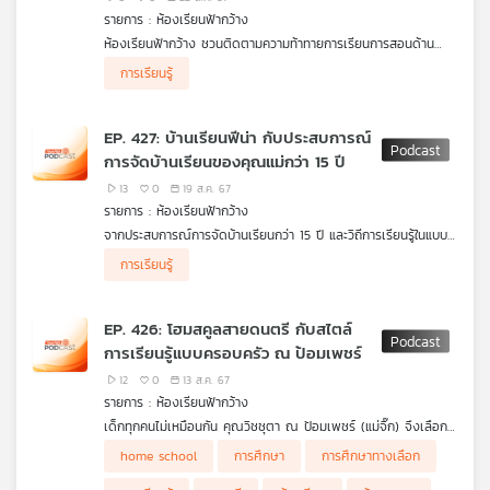
รายการ : ห้องเรียนฟ้ากว้าง
ห้องเรียนฟ้ากว้าง ชวนติดตามความท้าทายการเรียนการสอนด้าน
วิทยาศาสตร์ในห้องเรียนของไทย ในช่วงสัปดาห์วิทยาศาสตร์ และ
การเรียนรู้
กิจกรรมส่งเสริมการเรียนรู้ด้านต่าง ๆ เช่น ดำนาสร้างสรรค์ ปั้นฝัน
เกษตรกรรุ่นใหม่ ส่งเสริมเด็กปฐมวัยเรียนรู้วิถีชาวนา, ครูหนังตะลุง
ฝึกสอนเยาวชนใน จ.ตรัง สืบสานศิลปะการแสดงหนังตะลุงมรดกท้อง
EP. 427: บ้านเรียนฟีน่า กับประสบการณ์
ถิ่นไม่ให้สูญหาย, จ.มหาสารคาม เปิดศูนย์กลองยาว ส่งเสริมการเรียน
การจัดบ้านเรียนของคุณแม่กว่า 15 ปี
รู้และเศรษฐกิจชุมชน และสถานการณ์เด็กไทยบวชเรียนมากขึ้น
เนื่องจากหนีปัญหาความยากจน
13
0
19 ส.ค. 67
รายการ : ห้องเรียนฟ้ากว้าง
จากประสบการณ์การจัดบ้านเรียนกว่า 15 ปี และวิถีการเรียนรู้ในแบบ
ของบ้านเรียนฟีน่า เพื่อให้ลูกสาวได้เลือกเรียนตามสไตล์ที่เหมาะสม
การเรียนรู้
และเป็นการจัดการเรียนรู้ที่ตอบโจทย์ทั้งลูกและครอบครัว แม่หญิง
สกาวรัตน์ วงศ์มั่นกิจการ จึงนำมาแบ่งปันบอกเล่าเพื่อเรียนรู้ร่วมกัน
EP. 426: โฮมสคูลสายดนตรี กับสไตล์
การเรียนรู้แบบครอบครัว ณ ป้อมเพชร์
12
0
13 ส.ค. 67
รายการ : ห้องเรียนฟ้ากว้าง
เด็กทุกคนไม่เหมือนกัน คุณวิชชุตา ณ ป้อมเพชร์ (แม่จิ๊ก) จึงเลือก
ให้ลูก ๆ ได้เรียนรู้ตามความสนใจ ส่งเสริมผ่านกิจกรรมด้านดนตรีและ
home school
การศึกษา
การศึกษาทางเลือก
การร้องเพลง พร้อมทั้งแบ่งปันการเตรียมความพร้อมให้กับลูก เพื่อ
ก้าวสู่เป้าหมายที่วางไว้