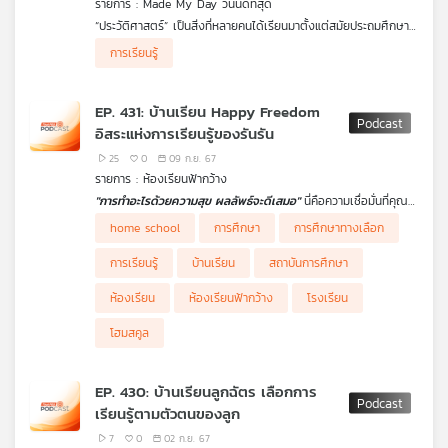
รายการ : Made My Day วันนี้ดีที่สุด
คุณ
“ประวัติศาสตร์” เป็นสิ่งที่หลายคนได้เรียนมาตั้งแต่สมัยประถมศึกษา
มหาวิทยาลัยตลอดไปจนการใช้ชีวิตประจำวัน ทุกสิ่งรอบตัวล้วนผ่าน
การเรียนรู้
การเดินทางของเวลา ตกผลึกเป็นบทเรียนมากมายให้เราได้ศึกษา
เพลง
สำหรับอาจารย์บูมแล้วคงไม่มีอะไรที่จะทำให้การศึกษาประวัติศาสตร์น่า
สนใจได้เท่ากับการสร้างภาพในจินตนาการให้เป็นจริงด้วยเครื่องแต่ง
EP. 431: บ้านเรียน Happy Freedom
กาย และการนำเสนอสุดสนุกสนาน ทำให้การเรียนรู้ประวัติศาสตร์ไม่น่า
อิสระแห่งการเรียนรู้ของรันรัน
เบื่ออีกต่อไป สนุกสนานกับประวัติศาสตร์รสชาติใหม่ไปกับ อาจารย์บูม
ผศ.สิทธารถ ศรีโคตร
บทความ
25
0
09 ก.ย. 67
รายการ : ห้องเรียนฟ้ากว้าง
"การทำอะไรด้วยความสุข ผลลัพธ์จะดีเสมอ"
นี่คือความเชื่อมั่นที่คุณ
ช่อผกา นาคะสร (แม่บี) ใช้เป็นเหตุผลในการจัดการศึกษาแบบโฮมสคูล
home school
การศึกษา
การศึกษาทางเลือก
ข่าว
ให้ลูกสาวได้มีอิสระทางความคิด สามารถเลือกเรียนรู้ตามความสนใจ
และ
และเติบโตตามแนวทางที่เหมาะสมด้วยวิถีของตนเอง
การเรียนรู้
บ้านเรียน
สถาบันการศึกษา
กิจกรรม
ห้องเรียน
ห้องเรียนฟ้ากว้าง
โรงเรียน
โฮมสคูล
เกี่ยว
กับ
EP. 430: บ้านเรียนลูกฉัตร เลือกการ
เรา
เรียนรู้ตามตัวตนของลูก
7
0
02 ก.ย. 67