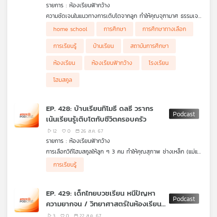
รายการ : ห้องเรียนฟ้ากว้าง
เครือ
ความชัดเจนในแนวทางการเติบโตจากลูก ทำให้คุณจุฑามาศ ธรรมเจต
ข่าย
เดชา (แม่หญิง) เลือกจัดการศึกษาตามแนวทางที่ลูกเลือกสรร โดย
home school
การศึกษา
การศึกษาทางเลือก
วิทยุ
ใช้พื้นที่สังคมของตนเองอย่างเหมาะสม และเต็มที่กับจังหวะเติบโตไป
ไทย
พร้อมกับครอบครัว
การเรียนรู้
บ้านเรียน
สถาบันการศึกษา
พี
บี
ห้องเรียน
ห้องเรียนฟ้ากว้าง
โรงเรียน
เอส
โฮมสคูล
EP. 428: บ้านเรียนทิโมธี ดลธี วรากร
แผนที่
เน้นเรียนรู้เติบโตกับชีวิตครอบครัว
วิทยุ
เครือ
12
0
26 ส.ค. 67
รายการ : ห้องเรียนฟ้ากว้าง
ข่าย
การเลือกวิถีโฮมสคูลให้ลูก ๆ 3 คน ทำให้คุณสุภาพ ช่างเหล็ก (แม่แอ๋
ว) ต้องแบ่งเวลาและหน้าที่ร่วมกันทั้งครอบครัว พร้อมแบ่งปันแนวทาง
การเรียนรู้
การเก็บร่องรอยการเรียนรู้ เมื่อลูกต้องการพื้นที่ส่วนตัว ผู้ปกครอง
ต้องปรับยืดหยุ่นสำหรับการเก็บร่องรอยการเรียนรู้เพื่อเตรียมการวัด
และประเมินผลอย่างไรจึงจะอย่างเหมาะสม
EP. 429: เด็กไทยบวชเรียน หนีปัญหา
ความยากจน / วิทยาศาสตร์ในห้องเรียน
ไทย
3
0
22 ส.ค. 67