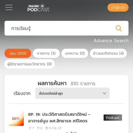
เข้าสู่ระบบ
Podcast
Advance Search
ตอน
(810)
รายการ
(3)
บทความ
(0)
ข่าวและกิจกรรม
(4)
เพล
ย์
ผู้จัดรายการและวิทยากร
(0)
ลิ
สต์
แนะนำ
ผลการค้นหา
810
รายการ
เรียงจาก
อัปเดตใหม่ล่าสุด
เพล
ย์
EP. 19: ประวัติศาสตร์รสชาติใหม่ -
ลิ
อาจารย์บูม ผศ.สิทธารถ ศรีโคตร
สต์
ของ
7
0
13 ก.ย. 67