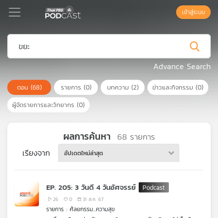
เข้าสู่ระบบ
Podcast
Advance Search
ตอน
(68)
รายการ
(0)
บทความ
(2)
ข่าวและกิจกรรม
(0)
เพล
ย์
ผู้จัดรายการและวิทยากร
(0)
ลิ
สต์
แนะนำ
ผลการค้นหา
68
รายการ
เรียงจาก
อัปเดตใหม่ล่าสุด
เพล
ย์
EP. 205: 3 วันดี 4 วันอัศจรรย์
ลิ
สต์
26
0
31 ส.ค. 67
รายการ : ศัลยกรรม...ความสุข
ของ