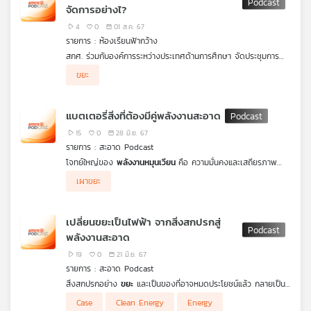
จัดการอย่างไ?
TEMU เติบโตเร็วอย่างก้าวกระโดด เปิดสาขาทั่วโลกแล้วมากกว่า 49
อย่างไรกับการเติบโตของ TEMU และไทยจะรับมืออย่างไร
เครือ
ประเทศภายในเวลา 2 ปี นับตั้งแต่เปิดตัวครั้งแรกปี ค.ศ. 2022 ใน
4
0
01 ส.ค. 67
ข่าย
ตลาดสหรัฐฯ
รายการ : ห้องเรียนฟ้ากว้าง
วิทยุ
สกศ. ร่วมกับองค์การระหว่างประเทศด้านการศึกษา จัดประชุมการ
ไทย
ศึกษานานาชาติ เพื่อพัฒนาศักยภาพของการศึกษาไทย /
พี
ขยะ
มหาวิทยาลัยเชียงใหม่ มีศูนย์จัดการขยะชีวมวล เพื่อผลิตไฟฟ้าใช้เอง
บี
ภายในมหาวิทยาลัย / จังหวัดร้อยเอ็ด ผลักดันหลักสูตรต้านทุจริต
เอส
ผ่านการทำหนังสั้น ให้ครูและนักเรียนผลิตร่วมกันเพื่อสะท้อนมุมมอง
แบตเตอรี่สิ่งที่ต้องมีคู่พลังงานสะอาด
ต้านโกง / จังหวัดพัทลุงจัดกิจกรรมการเรียนรู้ซากดึกดำบรรพ์ใน
พื้นที่ เพื่อสร้างการตระหนักรู้และต่อยอดเป็นแหล่งท่องเที่ยว /
15
0
28 มิ.ย. 67
จังหวัดภูเก็ตส่งเสริมความรู้ความปลอดภัยทางน้ำให้เยาวชน
รายการ : สะอาด Podcast
แผนที่
โจทย์ใหญ่ของ
พลังงานหมุนเวียน
คือ ความมั่นคงและเสถียรภาพ
วิทยุ
ใน
การผลิตไฟฟ้า
ระบบกักเก็บพลังงานจึงเป็นหัวใจสำคัญที่จะมา
เผาขยะ
เสริมและตอบโจทย์ประเด็นดังกล่าว มาจนถึงวันนี้ที่เราเร่งให้ประเทศ
เครือ
เพิ่มสัดส่วนพลังงานหมุนเวียน แต่ระบบกักเก็บพลังงานนั่นจะรองรับ
ข่าย
หรือก้าวทันความต้องการนี้หรือไม่ รวมถึง ระบบกักเก็บพลังงาน ไม่
เปลี่ยนขยะเป็นไฟฟ้า จากสิ่งสกปรกสู่
ได้มีเพียงแค่แบตเตอรี่เท่านั้น ชวนสำรวจโลกของระบบกักเก็บ
พลังงานสะอาด
พลังงานไปกับ
สะอาดPodcast
19
0
21 มิ.ย. 67
รายการ : สะอาด Podcast
สิ่งสกปรกอย่าง
ขยะ
และเป็นของที่อาจหมดประโยชน์แล้ว กลายเป็น
พลังงานสะอาดให้พวกเราได้ใช้ประโยชน์ได้อย่างไร
สะอาดPodcast
Case
Clean Energy
Energy
จะพาไปสำรวจโลกพลังงานที่แหล่งกำเนิดมากจากขยะ อีกหนึ่ง