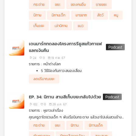
หาเท่าไหร่ก็ไม่เจอเลยไปเปิดตู้ของคุณครู แล้วเอากระดาษในนั้นไปขาย
กระต่าย
ขยะ
ของคนอื่น
ขายขยะ
เพราะคิดว่าเป็นขยะ แต่กลายเป็นว่านั้นคือ การบ้านของเพื่อน ๆ แย่
แล้ว ๆ ทำยังไงดีละเนี่ยหนูจี๊ด?
นิทาน
นิทานเด็ก
มารยาท
สัตว์
หนู
เก็บขยะ
เล่านิทาน
แมว
เดนมาร์กทดลองโครงการรียูสแก้วกาแฟ
แลกเงินคืน
24
0
19 ก.พ. 67
รายการ : หน้าต่างโลก
5 วิธีป้องกันภาวะสมองเสื่อม
เดนมาร์กทดลองโครงการรียูสแก้วกาแฟแลกเงินคืน หวังลด
ลดปริมาณขยะ
ปริมาณขยะจากแก้วพลาสติกที่ล้นเมือง
นักวิทย์เผยวิธีดูว่าสุนัขจะอายุยืนแค่ไหน ให้ดูที่จมูก
EP. 34: นิทาน สามสีเก็บขยะกลับไปด้วย
102
0
28 ม.ค. 67
รายการ : หูยาวเล่าเรื่อง
คุณครูตาโตชวนเด็ก ๆ พับเรือบินกระดาษ แล้วเอาไปเล่นสวนข้าง
โรงเรียน ทุกคนสนุกกันมาก แต่เรือบินกระดาษของสามสีตกไปในน้ำ
กระต่าย
ขยะ
นิทาน
นิทานเด็ก
และสามสีไม่ยอมเก็บไปทิ้งในถังขยะอีกด้วย เพื่อน ๆ ช่วยกันบอก แต่
สามสีไม่ยอมฟัง แล้วแบบนี้จะทำยังไงดีนะเนี่ย