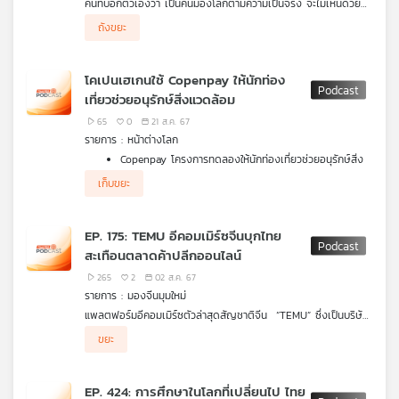
คนที่บอกตัวเองว่า เป็นคนมองโลกตามความเป็นจริง จะไม่เห็นด้วย
คุณ
กับวลีที่ว่า
“3 วันดี 4 วันอัศจรรย์”
เพราะเป็นไปไม่ได้เลยที่จะมีคนมีแต่
ถังขยะ
วันดี ๆ โดยไม่มีวันไม่ดีอยู่เลยสักวัน ซึ่งก็จริงที่ว่า ทุกคนต้องพบเจอ
ทั้งเรื่องดีและเรื่องไม่ดีปะปนกันไป ในขณะที่การเผชิญเรื่องดี ใคร ๆ
ก็ชอบ แต่การเผชิญเรื่องไม่ดี คือประเด็นที่จะต้องเรียนรู้ เพื่อให้
เพลง
โคเปนเฮเกนใช้ Copenpay ให้นักท่อง
เผชิญเรื่องไม่ดีที่จะเกิดขึ้นได้อย่างดี หากสามารถทำได้ วันของเราจะ
เที่ยวช่วยอนุรักษ์สิ่งแวดล้อม
กลายเป็นวันดี ๆ ตามวลีที่ว่า
“3 วันดี 4 วันอัศจรรย์”
ได้จริง ๆ
65
0
21 ส.ค. 67
บทความ
รายการ : หน้าต่างโลก
Copenpay โครงการทดลองให้นักท่องเที่ยวช่วยอนุรักษ์สิ่ง
แวดล้อมในเมืองหลวงของเดนมาร์ก
เก็บขยะ
นักวิจัยคาด การเสียชีวิตด้วยโรคมะเร็งในผู้ชายทั่วโลกจะสูง
ข่าว
ขึ้น 93% ภายในปี 2050
โมนาโก ประเทศที่เล็กเป็นอันดับสองของโลก ใช้กาสิโนฟื้น
และ
EP. 175: TEMU อีคอมเมิร์ซจีนบุกไทย
ธุรกิจชาติจนร่ำรวย
กิจกรรม
สะเทือนตลาดค้าปลีกออนไลน์
265
2
02 ส.ค. 67
รายการ : มองจีนมุมใหม่
เกี่ยว
แพลตฟอร์มอีคอมเมิร์ซตัวล่าสุดสัญชาติจีน “TEMU” ซึ่งเป็นบริษัท
กับ
ลูกของ Pinduoduo หนึ่งในสามของยักษ์ใหญ่ค้าปลีกออนไลน์จีน
ความกังวลใจอย่างมากของการรุกจากทุนจีนครั้งนี้คือ คุณภาพ
ขยะ
เปิดตัวในไทยแล้วเมื่อปลายเดือนกรกฎาคม 2567 ที่ผ่านมา เป็นชาติที่
สินค้าและผลกระทบต่อผู้ประกอบการรายย่อยในประเทศ พ่อค้าแม่ค้า
โสภิต หวังวิวัฒนา ชวน ตฤณ วุ่นกลิ่นหอม นายกสมาคมการค้า
เรา
3 ในอาเซียน ต่อจากมาเลเซียและฟิลิปปินส์ โดยใช้หลายกลยุทธ
รายย่อยไทยจะแข่งขันไม่ได้ จนมีคำกล่าวว่า ไทยจะกลายเป็นอีกหนึ่ง
ดิจิทัลไทยและคณะกรรมการการค้าข้ามแดนจีน มาถอดรหัสว่ามีอะไร
ดึงดูดใจลูกค้า ทั้งโปรโมชั่นราคาถูก (มาก) ส่งสินค้าจากโรงงานจีน
ตลาดระบายสินค้าคุณภาพต่ำหรือใกล้หมดอายุของจีนและจะมีขยะอีก
ซ่อนอยู่ภายใต้กลยุทธการขายของราคาถูกครั้งนี้ 4 ชาติที่เรียกว่า 4
EP. 424: การศึกษาในโลกที่เปลี่ยนไป ไทย
ตรงอย่างรวดเร็วฟรีและยืดเวลาคืนสินค้าได้ฟรีถึง 90 วันทำให้
จำนวนมหาศาลตกค้างในประเทศ
Little Dragons คือไต้หวัน เกาหลีใต้ ฮ่องกง สิงคโปร์ เกี่ยวข้อง