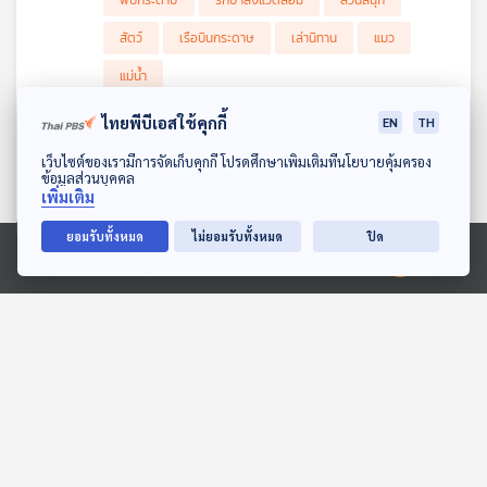
พับกระดาษ
รักษาสิ่งแวดล้อม
สวนสนุก
สัตว์
เรือบินกระดาษ
เล่านิทาน
แมว
แม่น้ำ
ไทยพีบีเอสใช้คุกกี้
EN
TH
ใครคือนักโทษชาวปาเลสไตน์ที่อิสราเอลจะ
ดาวน์โหลด Thai PBS Podcast Application
ปล่อยตัว
เว็บไซต์ของเรามีการจัดเก็บคุกกี้ โปรดศึกษาเพิ่มเติมที่นโยบายคุ้มครอง
ข้อมูลส่วนบุคคล
25
0
23 พ.ย. 66
เพิ่มเติม
รายการ : หน้าต่างโลก
พาไขข้อสงสัยใครบ้างที่อยู่ในกลุ่มนักโทษชาวปาเลสไตน์ที่
ยอมรับทั้งหมด
ไม่ยอมรับทั้งหมด
ปิด
อิสราเอลน่าจะปล่อยตัว หลังอิสราเอลและฮามาสบรรลุข้อ
ขยะล้นเมือง
ขยะล้นโลก
ขยะอาหาร
Ⓒ 2020 องค์การกระจายเสียงและแพร่ภาพสาธารณะแห่งประเทศไทย
ตกลงหยุดยิงชั่วคราว แลกกับการปล่อยตัวประกัน 50 คน
และนักโทษชาวปาเลสไตน์ 150 คน ท่ามกลางสงครามในกาซา
ที่ดำเนินล่วงเข้าสู่สัปดาห์ที่ 7
EP. 24: นิทาน หนูจี๊ดจัดการขยะ
จีนเปลี่ยนน้ำมันหม่าล่าเป็นน้ำมันเครื่องบิน หวังลดปริมาณ
ขยะจากอาหารที่เป็นหนึ่งในปัญหาใหญ่ของสังคม
86
0
12 พ.ย. 66
รายการ : หูยาวเล่าเรื่อง
วันหยุดสุดสัปดาห์ หูยาวและสามสี มาเล่นที่บ้านหนูจี๊ด แล้วเห็นขยะ
เต็มไปหมด เพื่อนเลยสงสัยว่าทำไมบ้านหนูจี๊ดถึงมีขยะเยอะขนาด
กระต่าย
ขยะ
ขยะอินทรีย์
นิทาน
นั้น หนูจี๊ดจึงพาเพื่อน ๆ ไปดูวิธีการแยกขยะไว้ขาย รวมทั้งการนำขยะ
อินทรีย์ไปใช้ด้วย
นิทานเด็ก
สัตว์
หนู
เก็บขยะ