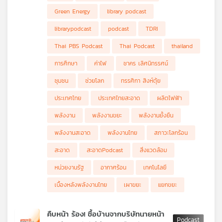
พลังงานหมุนเวียนที่สำคัญ แต่หากไทยจะผลักดันให้เกิดการนำขยะมา
Green Energy
library podcast
ผลิตเป็นพลังงานไฟฟ้าจะต้องพิจารณา และคำนึงถึงเรื่องอะไรบ้าง?
librarypodcast
podcast
TDRI
Thai PBS Podcast
Thai Podcast
thailand
การศึกษา
ค่าไฟ
ชาคร เลิศนิทรรศน์
ชุมชน
ช่วยโลก
ทรรศิกา สิงห์ตุ้ย
ประเทศไทย
ประเทศไทยสะอาด
ผลิตไฟฟ้า
พลังงาน
พลังงานขยะ
พลังงานยั้งยืน
พลังงานสะอาด
พลังงานไทย
สภาวะโลกร้อน
สะอาด
สะอาดPodcast
สิ่งแวดล้อม
หน่วยงานรัฐ
อากาศร้อน
เทคโนโลยี
เบื้องหลังพลังงานไทย
เผาขยะ
แยกขยะ
คืบหน้า ร้อง! ชื้อบ้านจากบริษัทนายหน้า