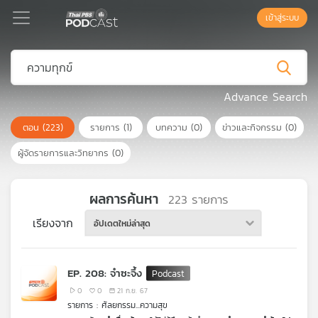
เข้าสู่ระบบ
Podcast
Advance Search
ตอน
(223)
รายการ
(1)
บทความ
(0)
ข่าวและกิจกรรม
(0)
เพล
ย์
ผู้จัดรายการและวิทยากร
(0)
ลิ
สต์
แนะนำ
ผลการค้นหา
223
รายการ
เรียงจาก
อัปเดตใหม่ล่าสุด
เพล
ย์
EP. 208: จำซะจึ้ง
ลิ
สต์
0
0
21 ก.ย. 67
รายการ : ศัลยกรรม...ความสุข
ของ