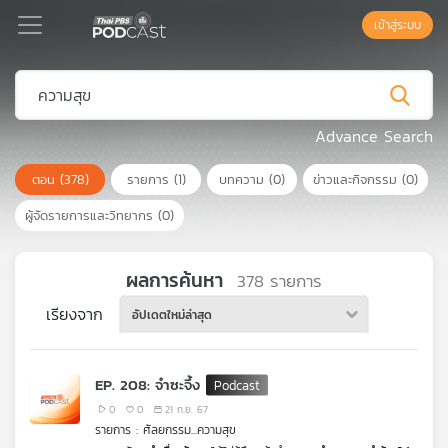
เข้าสู่ระบบ
Podcast
Advance Search
ตอน
(378)
รายการ
(1)
บทความ
(0)
ข่าวและกิจกรรม
(0)
เพล
ย์
ผู้จัดรายการและวิทยากร
(0)
ลิ
สต์
แนะนำ
ผลการค้นหา
378
รายการ
เรียงจาก
อัปเดตใหม่ล่าสุด
เพล
ย์
EP. 208: จำซะจึ้ง
ลิ
สต์
0
0
21 ก.ย. 67
รายการ : ศัลยกรรม...ความสุข
ของ