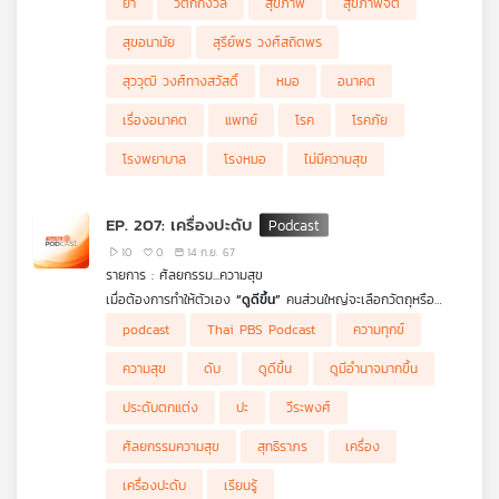
ยา
วิตกกังวล
สุขภาพ
สุขภาพจิต
เครือ
สุขอนามัย
สุรีย์พร วงศ์สถิตพร
ข่าย
วิทยุ
สุววุฒิ วงศ์ทางสวัสดิ์
หมอ
อนาคต
ไทย
พี
เรื่องอนาคต
แพทย์
โรค
โรคภัย
บี
โรงพยาบาล
โรงหมอ
ไม่มีความสุข
เอส
EP. 207: เครื่องปะดับ
แผนที่
10
0
14 ก.ย. 67
รายการ : ศัลยกรรม...ความสุข
วิทยุ
เมื่อต้องการทำให้ตัวเอง
“ดูดีขึ้น”
คนส่วนใหญ่จะเลือกวัตถุหรือ
เครือ
สิ่งของที่คิดว่าดีและเหมาะสมเพื่อนำมาประดับตกแต่ง ซึ่งเรียกรวม ๆ
ข่าย
podcast
Thai PBS Podcast
ความทุกข์
ว่า
“เครื่องประดับ”
แต่บางคนเข้าใจผิดไปเลือกใช้
“เครื่องปะดับ”
แทนซึ่งคือสิ่งที่นำมา
“ปะ”
แล้วกลับทำให้ ”ดับ” ยิ่งใช้ ยิ่งดูแย่ ทำนอง
ความสุข
ดับ
ดูดีขึ้น
ดูมีอำนาจมากขึ้น
เดียวกับการใช้คำพูดเพื่อให้ตนเอง
“ดูมีอำนาจมากขึ้น”
แต่ยิ่งพูด ยิ่ง
ดูแย่ ดังนั้น จึงต้องเรียนรู้ที่จะเลือกให้ถูก และใช้คำพูดให้ถูกต้อง ทำ
ประดับตกแต่ง
ปะ
วีระพงศ์
ยังไงรายการ
ศัลยกรรมความสุข
วันนี้มีคำตอบ
ศัลยกรรมความสุข
สุทธิราภร
เครื่อง
เครื่องปะดับ
เรียนรู้