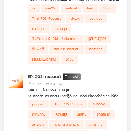
ในสภาวะที่มีเรื่องราวการสื่อสารกันไปมาทุกวันแทบจะตลอด
24 ชั่วโมง
เคยสงสัยหรือไม่ว่า เรื่องใดบ้างที่จำเป็นและเรื่องใดบ้างที่ไม่จำเป็น
ig
liveสด
podcast
Reel
Short
เพราะหากไม่พิจารณากลั่นกรองให้เหมาะสม ก็อาจพาตนเองเข้าไปรับ
ทราบในเรื่องที่ไม่จำเป็นต้องทราบได้ และอาจทำให้กระทบต่อการใช้
Thai PBS Podcast
tiktok
youtube
เวลาในชีวิตวันนี้
ศัลยกรรมความสุข
จะมาถอดรหัสการพิจารณาคำว่า
“จึงเรียนมาเพื่อทราบ”
เพื่อให้เข้าใจได้ว่าเรื่องใดจำเป็นและเรื่องใดไม่
ความทุกข์
ความสุข
จำเป็นสำหรับเรา
จึงเรียนมาเพื่อไม่จำเป็นต้องทราบ
รู้ก็ได้ไม่รู้ก็ได้
วีระพงศ์
ศัลยกรรมความสุข
สุทธิราภร
เรียนมาเพื่อทราบ
ได้ยิน
EP. 203: คนอวดดี
20
0
17 ส.ค. 67
รายการ : ศัลยกรรม...ความสุข
“คนอวดดี”
ตามความหมายที่รู้กันทั่วไปคือคนที่อวดว่าตัวเองมีดีทั้ง ๆ
ที่ไม่มีดีแต่อีกนัยหนึ่ง คนสมัยนี้ชอบ
“อวดเรื่องของตนเองที่คิดว่าดี”
podcast
Thai PBS Podcast
คนอวดดี
ซึ่งทำบ่อยมาก ๆ จนเป็นเหมือนเรื่องปกติธรรมดา อย่างไรก็ตามการ
อวดดีทั้ง 2 แบบ ถ้าเป็นการนำเสนอเรื่องดีที่มีประโยชน์จริง ๆ เช่น
ความทุกข์
ความสุข
นักโทษ
ยกตนให้ดี
การเป็นแบบอย่าง แรงบันดาลใจ ก็ทำได้ แต่ไม่ควรเป็นการอวดเพื่อให้
ตัวเองดูดี เพราะนอกจากจะไม่ได้ทำให้ดูดีแล้ว ยังอาจทำให้ดูแย่ไปกว่า
วีระพงศ์
ศัลยกรรมความสุข
สุทธิราภร
เดิม แล้วต้องแก้ยังไงรายการ
ศัลยการรมความสุข
มีคำตอบ