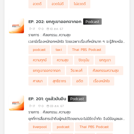
อวดดี
อวดไม่ดี
ไม่อวดดี
EP. 202: ยกภูเขาออกจากอก
17
0
10 ส.ค. 67
รายการ : ศัลยกรรม...ความสุข
เวลามีเรื่องหนักอกหนักใจ โดยเฉพาะเรื่องที่หนักมาก ๆ จะรู้สึกเหมือน
ภูเขาลูกใหญ่ทับอยู่บนอก ไม่สามารถยกออกไปได้ง่าย ๆ จึงสร้าง
podcast
taxi
Thai PBS Podcast
ความทุกข์ใจได้อย่างสาหัสและยาวนาน และถึงแม้ว่าสภาวะภายนอกจะ
สมบูรณ์เพียงใด แต่เรื่องหนักอกในอดีตก็ยังคงคาใจไม่ได้หายไป วันนี้
ความทุกข์
ความสุข
ปัจจุบัน
ยกภูเขา
รายการ
ศัลยกรรมความสุข
ขอเสนอแนวคิดบางอย่างที่อาจจะทำให้
เรื่องหนักอกถูกยกออกไปได้เหมือนกับ
ยกภูเขาออกจากอก
ยกภูเขาออกจากอก
วีระพงศ์
ศัลยกรรมความสุข
ศาสนา
สุทธิราภร
อดีต
เรื่องหนักใจ
EP. 201: ดูแล้วมันอิน
17
0
03 ส.ค. 67
รายการ : ศัลยกรรม...ความสุข
ยุคที่การสื่อสารเข้าถึงผู้คนได้โดยแทบจะไม่มีขีดจำกัด จึงมีข้อมูลและ
เรื่องราวต่าง ๆ เข้ามาให้ได้รู้ได้เห็นมากมาย บางเรื่องเข้ามาขับ
liverpool
podcast
Thai PBS Podcast
เคลื่อนจิตใจ ความคิด และพฤติกรรมของเราโดยไม่รู้ตัว ซึ่งบางครั้ง