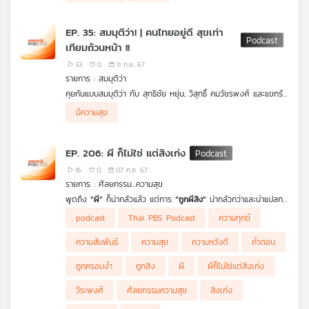
EP. 35: สมมุติว่า! | คนไทยอยู่ดี สุขเท่า
เทียมถ้วนหน้า !!
33
0
11 ก.ย. 67
รายการ : สมมุติว่า
คุยกันแบบสมมุติว่า กับ สุทธิชัย หยุ่น, วิสุทธิ์ คมวัชรพงศ์ และแขกรับ
เชิญ มาโนช พุฒตาล คุยเรื่องสมมุติ ถ้าคนไทยอยู่ดี สุขเท่าเทียม
มีความสุข
ถ้วนหน้า ! ฟังในรายการ สมมุติว่า ในรูปแบบฟังฉบับ Podcast
EP. 206: ผี ก็ไม่ใช่ แต่สิงเก่ง
16
0
07 ก.ย. 67
รายการ : ศัลยกรรม...ความสุข
พูดถึง
“ผี”
ก็น่ากลัวแล้ว แต่การ
“ถูกผีสิง”
น่ากลัวกว่าและน่าแปลกที่
มีคนจำนวนมาก กลายเป็นคนที่ชอบสิงคนอื่นเสียเอง ซึ่งการเข้าสิงที่
podcast
Thai PBS Podcast
ความทุกข์
ว่านี้ เหมือนกับการเข้าครอบงำใครบางคน ด้วยเหตุผลของตนเองที่
ล้วนมี “ความหวังดี” อยู่เบื้องหลัง แต่ทำไม่จึงกลับกลายเป็นเรื่องไม่ดี
ความสัมพันธ์
ความสุข
ความหวังดี
คำตอบ
ไปได้ ถึงขนาดทำร้ายความสัมพันธ์อันดีให้เสียหาย ถ้าเช่นนั้นการมอบ
“ความหวังดี” ด้วยการเข้าครอบงำอาจจะไม่ใช่วิธีที่ถูกต้องแล้ววิธีที่ถูก
ถูกครอบงำ
ถูกสิง
ผี
ผีก็ไม่ใช่แต่สิงเก่ง
ต้องนั้นเป็นอย่างไร รายการ
ศัลยกรรมความสุข
วันนี้มีคำตอบ
วีระพงศ์
ศัลยกรรมความสุข
สิงเก่ง