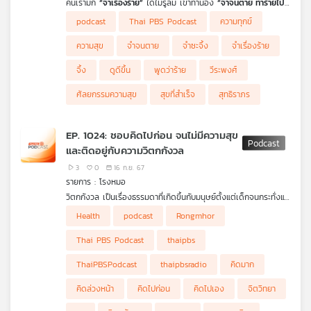
คนเรามัก
“จำเรื่องร้าย”
ได้ไม่รู้ลืม เข้าทำนอง
“จำจนตาย ทำร้ายไป
คุณ
ทั้งชีวิต”
แต่หากได้รู้วิธีจดจำและใช้เรื่องที่จดจำไว้ ไปในทางที่สามารถ
podcast
Thai PBS Podcast
ความทุกข์
ทำให้ชีวิตตนเองเปลี่ยนไปในทางที่ดีเลิศได้
(ที่ภาษาสมัยใหม่ ใช้คำว่า
“จึ้ง”)
ย่อมดีงามกว่าจำไว้ทำร้ายตัวเองแน่นอน แต่จะจำอย่างไรใช้
ความสุข
จำจนตาย
จำซะจึ้ง
จำเรื่องร้าย
ความจำอย่างไร ชีวิตจึงจะ “จึ้ง” ได้ ซึ่งถ้าเรียนรู้และฝึกฝนอย่างถูก
เพลง
วิธีก็จะมีชีวิตที่ดีขึ้นได้จริง ๆ
จึ้ง
ดูดีขึ้น
พูดว่าร้าย
วีระพงศ์
ศัลยกรรมความสุข
สุขที่สำเร็จ
สุทธิราภร
บทความ
EP. 1024: ชอบคิดไปก่อน จนไม่มีความสุข
และติดอยู่กับความวิตกกังวล
ข่าว
3
0
16 ก.ย. 67
และ
รายการ : โรงหมอ
กิจกรรม
วิตกกังวล เป็นเรื่องธรรมดาที่เกิดขึ้นกับมนุษย์ตั้งแต่เด็กจนกระทั่งแก่
ชรา แต่เป็นเรื่องที่ไม่ได้สร้างความสุขให้กับชีวิตเลย เพราะสิ่งเหล่านี้
Health
podcast
Rongmhor
เกิดจากความคิดและการคาดเดาไปก่อนว่า จะเป็นอย่างนั้นอย่างนี้ ทั้ง
ๆ ที่ไม่รู้ว่าจะเป็นเหมือนอย่างที่คิดหรือไม่ หลายคนติดอยู่กับการคิดไป
Thai PBS Podcast
thaipbs
เกี่ยว
ก่อน ทำให้ตกอยู่ในความวิตกกังวลตลอดเวลา ทำอย่างไรจึงจะ
กับ
บรรเทาภาวะนี้ออกจากจิตใจ รายการ โรงหมอ
ThaiPBSPodcast
thaipbsradio
คิดมาก
เรา
คิดล่วงหน้า
คิดไปก่อน
คิดไปเอง
จิตวิทยา