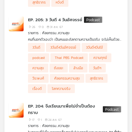
สุทธิราภร
หวังดี
EP. 205: 3 วันดี 4 วันอัศจรรย์
26
0
31 ส.ค. 67
รายการ : ศัลยกรรม...ความสุข
คนที่บอกตัวเองว่า เป็นคนมองโลกตามความเป็นจริง จะไม่เห็นด้วย
กับวลีที่ว่า
“3 วันดี 4 วันอัศจรรย์”
เพราะเป็นไปไม่ได้เลยที่จะมีคนมีแต่
3วันดี
3วันดี4วันอัศจรรย์
3วันดี4วันไข้
วันดี ๆ โดยไม่มีวันไม่ดีอยู่เลยสักวัน ซึ่งก็จริงที่ว่า ทุกคนต้องพบเจอ
ทั้งเรื่องดีและเรื่องไม่ดีปะปนกันไป ในขณะที่การเผชิญเรื่องดี ใคร ๆ
podcast
Thai PBS Podcast
ความทุกข์
ก็ชอบ แต่การเผชิญเรื่องไม่ดี คือประเด็นที่จะต้องเรียนรู้ เพื่อให้
เผชิญเรื่องไม่ดีที่จะเกิดขึ้นได้อย่างดี หากสามารถทำได้ วันของเราจะ
ความสุข
ถังขยะ
ล้างมือ
วันดีๆ
กลายเป็นวันดี ๆ ตามวลีที่ว่า
“3 วันดี 4 วันอัศจรรย์”
ได้จริง ๆ
วีระพงศ์
ศัลยกรรมความสุข
สุทธิราภร
เรื่องดี
โลกความจริง
EP. 204: จึงเรียนมาเพื่อไม่จำเป็นต้อง
ทราบ
17
1
24 ส.ค. 67
รายการ : ศัลยกรรม...ความสุข