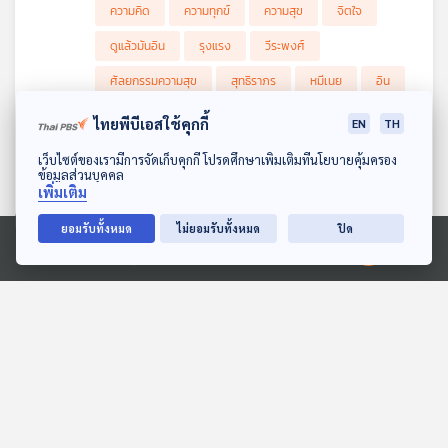
พลังขับเคลื่อนมีความรุนแรงมากจนทำให้ผู้ที่ถูกขับเคลื่อนทุ่มเททำบาง
ความคิด
ความทุกข์
ความสุข
จิตใจ
อย่างไปโดยไม่มีเหตุผล เสี่ยงต่อการเกิดความเสียหาย หรือความ
เสียใจได้ ตนเองก็ต้องเป็นทุกข์อีกด้วย จะทำอย่างไรที่จึงรู้ทันตนเอง
ดูแล้วมันอิน
รุงแรง
วีระพงศ์
และไม่ถูกขับเคลื่อนจากปัจจัยภายนอกโดยไม่รู้ตัว วันนี้รายการ
ศัลยกรรมความสุข
มีคำตอบ
ศัลยกรรมความสุข
สุทธิราภร
หมีเนย
อิน
ไทยพีบีเอสใช้คุกกี้
EN
TH
EP. 2: ตัวตน อาชีพ ความฝัน เรียกรวม
ดาวน์โหลด Thai PBS Podcast Application
กันว่า "ความสุข" - เอก Elista the drag
เว็บไซต์ของเรามีการจัดเก็บคุกกี้ โปรดศึกษาเพิ่มเติมที่นโยบายคุ้มครอง
ข้อมูลส่วนบุคคล
gamer
5
0
02 ส.ค. 67
เพิ่มเติม
รายการ : Made My Day วันนี้ดีที่สุด
ถ้าเรามีความฝัน มีสิ่งที่อยากทำ และมีสิ่งที่อยากเป็น แต่ไม่สามารถ
ยอมรับทั้งหมด
ไม่ยอมรับทั้งหมด
ปิด
เลือกทำหรือทำแล้วไม่มั่นใจ สับสน เอาอย่างไรดี คุณจะทำอย่างไร แต่
#MadeMyDay
#MadeMyDayวันนี้ดีที่สุด
Ⓒ 2020 องค์การกระจายเสียงและแพร่ภาพสาธารณะแห่งประเทศไทย
สำหรับ เอก Elista the drag gamer เขารวมความฝัน 3 สิ่งนี้กับอยู่
ในร่างเดียวกันได้อย่างลงตัวและมีความสุข
#กฤตินี พงษ์ธนเลิศ
#ดาริน แฮนเซน
เส้นทางชีวิตที่ถูกวางกรอบไว้ในช่วงเด็กจากภาพจำและคำเล่าของคน
#วันนี้ดีที่สุด
#สร้างแรงบันดาลใจ
รอบข้างทำให้คุณเอกมีความจำเป็นต้องตัดบางอย่างทิ้งไป เพียงด้วย
คำพูดง่าย ๆ ที่ว่า “สิ่งนี้เป็นสิ่งไม่ดี” ความสับสน การต้องการคำตอบ
#อุ๋ย บุดดาเบลส
#เกตุวดี Marumura
และการพิสูจน์ตัวตน คงเป็นทางออกที่ดีที่สุดในช่วงเวลานั้น แต่แล้ว
ทุกอย่างกลับว่างเปล่า ไม่มีคำตอบ ไม่มีผลตอบรับสำหรับการพิสูจน์
#แลกเปลี่ยนความคิด
Buddha Bless
Drag
ตัวตน คุณเอกจึงต้องทนต่อไปกับสิ่งที่ไม่ชอบและไม่ได้รัก
Elista the drag gamer
MadeMyDay
podcast