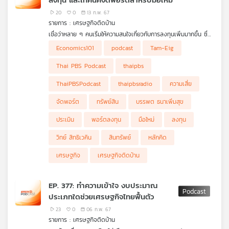
อย่างไร ดร.วิทย์ สิทธิเวคิน และ คุณจีรวัฒน์ ตั้งบวรพิเชฐ ที่ปรึกษา
อาวุโสด้านการสร้างแบรนด์นายจ้าง เล่าให้ฟังในรายการ เศรษฐกิจ
20
0
13 ก.พ. 67
ติดบ้าน ค่ะ
รายการ : เศรษฐกิจติดบ้าน
เชื่อว่าหลาย ๆ คนเริ่มให้ความสนใจเกี่ยวกับการลงทุนเพิ่มมากขึ้น ซึ่ง
จุดเริ่มต้นมักเริ่มด้วยวิธีประเมินความเสี่ยงของตนเองก่อน เพราะ
Economics101
podcast
Tam-Eig
สินทรัพย์แต่ละประเภทมีความเสี่ยงไม่เท่ากัน ดังนั้นแต่ละคนที่ต้องการ
ลงทุนควรมีหลักคิดอะไรบ้าง และสำหรับมือใหม่มีเทคนิคจัดพอร์ตการ
Thai PBS Podcast
thaipbs
ลงทุนอย่างไร ดร.วิทย์ สิทธิเวคิน และ คุณบรรพต ธนาเพิ่มสุข นัก
ลงทุนและผู้ร่วมก่อตั้ง ถามอีก กับอิก Tam-Eig เล่าให้ฟังในรายการ
ThaiPBSPodcast
thaipbsradio
ความเสี่ย
เศรษฐกิจติดบ้าน ค่ะ
จัดพอร์ต
ทรัพย์สิน
บรรพต ธนาเพิ่มสุข
ประเมิน
พอร์ตลงทุน
มือใหม่
ลงทุน
วิทย์ สิทธิเวคิน
สินทรัพย์
หลักคิด
เศรษฐกิจ
เศรษฐกิจติดบ้าน
EP. 377: ทำความเข้าใจ งบประมาณ
ประเภทใดช่วยเศรษฐกิจไทยฟื้นตัว
23
0
06 ก.พ. 67
รายการ : เศรษฐกิจติดบ้าน