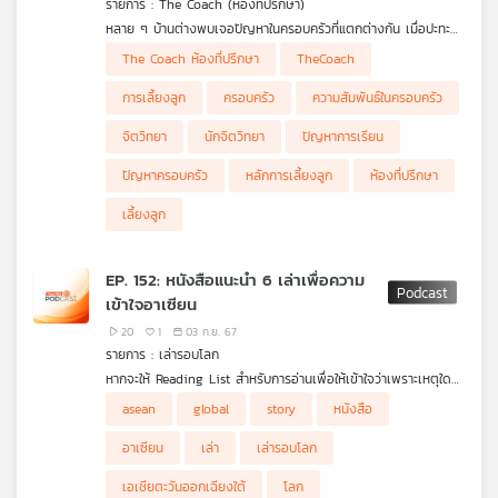
รายการ : The Coach (ห้องที่ปรึกษา)
คุณ
หลาย ๆ บ้านต่างพบเจอปัญหาในครอบครัวที่แตกต่างกัน เมื่อปะทะ
กับปัญหาเหล่านี้ อาจประเมินไม่ได้ว่าเกิดจากอะไร เพราะอะไรทำไม
The Coach ห้องที่ปรึกษา
TheCoach
ต้องเป็นแบบนี้ ซึ่งสาเหตุอาจเกิดจากคนในครอบครัวหลงลืมที่จะ
เพลง
สื่อสารกันเอง หรือสร้างการสื่อสารที่ดีภายในครอบครัวหรือไม่ The
การเลี้ยงลูก
ครอบครัว
ความสัมพันธ์ในครอบครัว
Coach ห้องที่ปรึกษาจะมาช่วยไขปัญหาต่าง ๆ ไปด้วยกัน
จิตวิทยา
นักจิตวิทยา
ปัญหาการเรียน
บทความ
ปัญหาครอบครัว
หลักการเลี้ยงลูก
ห้องที่ปรึกษา
เลี้ยงลูก
ข่าว
EP. 152: หนังสือแนะนำ 6 เล่าเพื่อความ
และ
เข้าใจอาเซียน
กิจกรรม
20
1
03 ก.ย. 67
รายการ : เล่ารอบโลก
หากจะให้ Reading List สำหรับการอ่านเพื่อให้เข้าใจว่าเพราะเหตุใด
เกี่ยว
ASEAN คือ DNA ของประเทศไทย และประเทศไทยต้องเดินหน้า
asean
global
story
หนังสือ
กับ
อย่างไรในเวทีความขัดแย้งทางภูมิรัฐศาสตร์ ขอแนะนำหนังสือชุดนี้
เรา
อาเซียน
เล่า
เล่ารอบโลก
เอเชียตะวันออกเฉียงใต้
โลก