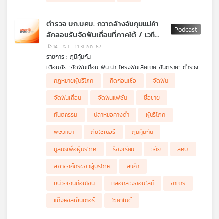
เครือ
ข่าย
ตำรวจ บก.ปคบ. กวาดล้างจับกุมแม่ค้า
วิทยุ
ลักลอบรับจัดฟันเถื่อนที่ภาคใต้ / เวที
ไทย
สาธารณะ ดันมาตรการหน่วงเงิน พร้อม
14
1
31 ก.ค. 67
พี
เสนอทางแก้ปัญหาแก๊งคอลเซ็นเตอร์ /
รายการ : ภูมิคุ้มกัน
บี
ความเข้าใจที่ถูกต้องเกี่ยวกับการออกฤทธิ์
เตือนภัย "จัดฟันเถื่อน ฟันเน่า โครงฟันเสียหาย อันตราย" ตำรวจ
เอส
ของไซยาไนด์
บก.ปคบกวาดล้างจับกุมแม่ค้าลักลอบรับจัดฟันเถื่อนที่ภาคใต้
เวทีสาธารณะ "ดันมาตรการหน่วงเงิน พร้อมเสนอทางแก้ปัญหาแก๊ง
กฎหมายผู้บริโภค
คิดก่อนเชื่อ
จัดฟัน
ตำรวจกองบังคับการปราบปรามการกระทำความผิดเกี่ยวกับการ
คอลเซ็นเตอร์"
พูดคุยกับ คุณสุภิญญา กลางณรงค์ ประธานอนุกรรมการด้านการ
คุ้มครองผู้บริโภค หรือ บก.ปคบ. จัดชุดเจ้าหน้าที่สืบสวน กรณีมีผู้
ข้อสรุปจะเห็นทางออกของการแก้ปัญหาเรื่องนี้ อย่างจริงจังของ
สื่อสาร โทรคมนาคม และเทคโนโลยีสารสนเทศ สภาผู้บริโภค
คิดก่อนเชื่อ กับ ดร.แก้ว กังสดาลอำไพ นักพิษวิทยา กับ ชนาธิป
จัดฟันเถื่อน
จัดฟันแฟชั่น
ซื้อขาย
ลักลอบเสนอขายลวดดัดฟันแฟชั่นและอุปกรณ์ฯ พร้อมให้บริการจัด,
หน่วยงานที่เกี่ยวข้อง จะเป็นอย่างไร
ไพรพงค์
แผนที่
ดัดฟันแฟชั่น ผ่านทางอินเตอร์เน็ต ให้กับประชาชนโดยทั่วไป ในพื้นที่
ตอน ความเข้าใจที่ถูกต้องเกี่ยวกับการออกฤทธิ์ของไซยาไนด์
ทันตกรรม
ปลาหมอคางดำ
ผู้บริโภค
อ.หาดใหญ่ จ.สงขลา ต่อมาเจ้าหน้าที่เจ้าตรวจสอบ จับกุมยึดของ
วิทยุ
กลางได้จำนวนมาก มีผิดข้อหา “ขายสินค้าที่คณะกรรมการคุ้มครอง
พิษวิทยา
ภัยไซเบอร์
ภูมิคุ้มกัน
เครือ
ผู้บริโภคมีคำสั่งห้ามขายสินค้าลวดดัดฟันแฟชั่น” (คำสั่งที่ ๑๐/๒๕๕๒
ข่าย
เรื่อง ห้ามขายสินค้าลวดดัดฟันแฟชั่น)ตาม ม.๒๙/๙ ประกอบอัตรา
มูลนิธิเพื่อผู้บริโภค
ร้องเรียน
วิจัย
สคบ.
โทษ ม.๕๖/๔ พ.ร.บ.คุ้มครองผู้บริโภค พ.ศ.๒๕๖๒ (ฉบับแก้ไขที่ ๔)
และ“ห้ามมิให้ผู้ใดซึ่งมิได้เป็นผู้ประกอบวิชาชีพทันตกรรมทำการประกอบ
สภาองค์กรของผู้บริโภค
สินค้า
วิชาชีพทันตกรรมหรือแสดงด้วยวิธีใดๆ ให้ผู้อื่นเข้าใจว่าตนเป็นผู้มีสิทธิ
ประกอบวิชาชีพดังกล่าว โดยมิได้ขึ้นทะเบียนและรับใบอนุญาต ม.๒๘
หน่วงเงินก่อนโอน
หลอกลวงออนไลน์
อาหาร
พ.ร.บ.วิชาชีพทันตกรรม พ.ศ.๒๕๓๗”
ฟังรายละเอียดจาก ร.ต.อ.นฐกร แสงจันทร์ รองสารวัตกองกำกับ
แก๊งคอลเซ็นเตอร์
ไซยาไนด์
การ 1 บก.ปคบ.