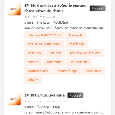
EP. 33: ปัญหาวัยรุ่น สิ่งใหม่ที่พ่อแม่ต้อง
ทำความเข้าใจไม่ใช่ทำโทษ
31
0
27 เม.ย. 67
รายการ : The Coach (ห้องที่ปรึกษา)
สังคมที่เปิดกว้างมากขึ้น ทั้งความคิด การใช้ชีวิต ความรักของวัยรุ่น
หรือความหลากหลายทางเพศต่าง ๆ นานาที่พ่อเองต้องพบ
The Coach ห้องที่ปรึกษา
TheCoach
เจอ หลายบ้านอาจรับไม่ได้เมื่อปัญหาเข้ามาประชิดตัวคนในบ้านเรา แต่
จะดีกว่าไหม หากเปลี่ยนจากการทำโทษลูก มาเป็นปรับความเข้าใจ
การเปลี่ยนแปลงของสังคม
การเลี้ยงลูก
ทำความเข้าใจสิ่งใหม่ที่เกิดขึ้นไปพร้อมกัน
การใช้ชีวิต
ครอบครัว
ความสัมพันธ์ในครอบครัว
จิตวิทยา
นักจิตวิทยา
ปัญหาการเรียน
ปัญหาครอบครัว
หลักการเลี้ยงลูก
ห้องที่ปรึกษา
เลี้ยงลูก
EP. 187: มาโดนเองไหมหล่ะ
69
1
27 เม.ย. 67
รายการ : ศัลยกรรม...ความสุข
ประสบการณ์การใช้ชีวิตของแต่ละคน ต่างผ่านร้อนผ่านหนาวมาไม่