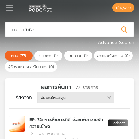
เข้าสู่ระบบ
Podcast
Advance Search
ตอน
(77)
รายการ
(1)
บทความ
(1)
ข่าวและกิจกรรม
(0)
เพล
ย์
ผู้จัดรายการและวิทยากร
(0)
ลิ
สต์
แนะนำ
ผลการค้นหา
77
รายการ
เรียงจาก
อัปเดตใหม่ล่าสุด
เพล
ย์
EP. 72: การสื่อสารที่ดี ช่วยเพิ่มความรัก
ลิ
ความเข้าใจ
สต์
ของ
3
0
08 ก.ย. 67