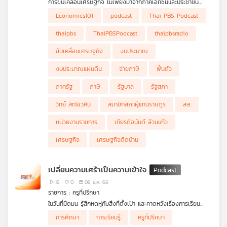
การขับเคลื่อนเศรษฐกิจ ไม่เพียงมาจากภาคเอกชนและประชาชน
เท่านั้น ยังรวมถึงการใช้จ่ายของภาครัฐที่มาจาก
งบประมาณแผ่นดิน
Economics101
podcast
Thai PBS Podcast
ที่สมาชิกสภาผู้แทนราษฎร (สส.) เป็นผู้พิจารณาในแต่ละปี โดยปี
2567 ได้ผ่านกระบวนการทางรัฐสภาวาระแรกไปแล้ว แต่ช่วงที่
thaipbs
ThaiPBSPodcast
thaipbsradio
เศรษฐกิจไทยกำลังฟื้นตัว งบประมาณภาครัฐเข้ามาช่วยเสริมและ
แก้ไขสถานการณ์ได้จริงหรือ ดร.วิทย์ สิทธิเวคิน และ ผศ. ดร.เกียรติ
ขับเคลื่อนเศรษฐกิจ
งบประมาณ
อนันต์ ล้วนแก้ว คณะเศรษฐศาสตร์ มหาวิทยาลัยธรรมศาสตร์ เล่าให้
ฟังในรายการเศรษฐกิจติดบ้าน ค่ะ
งบประมาณแผ่นดิน
จ่ายภาษี
ฟื้นตัว
ภาครัฐ
ภาษี
รัฐบาล
รัฐสภา
วิทย์ สิทธิเวคิน
สมาชิกสภาผู้แทนราษฎร
สส.
หน่วยงานราชการ
เกียรติอนันต์ ล้วนแก้ว
เศรษฐกิจ
เศรษฐกิจติดบ้าน
เปลี่ยนความเศร้าเป็นความเข้าใจ
15
0
06 ธ.ค. 66
รายการ : ครูที่ปรึกษา
ในวันที่มืดมน รู้สึกหดหู่กับสิ่งที่ตั้งเป้า และคาดหวังเรื่องการเรียน
กำลังใจหดหายรู้สึกเสียศูนย์ หมดพลังใจที่จะไปต่อ อยากจะลุกขึ้นมาสู้
การศึกษา
การเรียนรู้
ครูที่ปรึกษา
อีกสักครั้ง แต่ใจยังคงเศร้าและถดถอย รายการครูที่ปรึกษามีคำแนะนำ