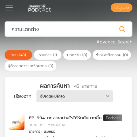
เข้าสู่ระบบ
Podcast
Advance Search
ตอน
(43)
รายการ
(1)
บทความ
(0)
ข่าวและกิจกรรม
(0)
เพล
ย์
ผู้จัดรายการและวิทยากร
(0)
ลิ
สต์
แนะนำ
ผลการค้นหา
43
รายการ
เรียงจาก
อัปเดตใหม่ล่าสุด
เพล
ย์
EP. 994: ทะเลาะอย่างไรให้รักกันมากขึ้น
ลิ
สต์
29
1
08 ก.ค. 67
รายการ : โรงหมอ
ของ