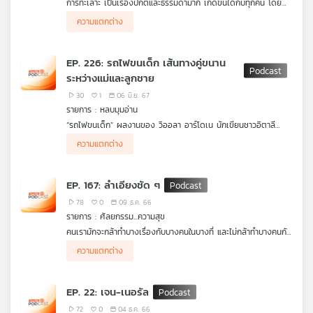
การทะเลาะ เป็นเรื่องปกติและธรรมดามาก เกิดขึ้นได้กับทุกคน โดย
คุณ
เฉพาะคนที่เป็นแฟนกันหรือคู่ชีวิต ต้องไม่ลืมว่าพื้นฐานและการใช้ชีวิต
ความแตกต่าง
ของแต่ละคนมีที่มาแตกต่างกัน เมื่อมาอยู่ร่วมกันความเห็นที่แตกต่าง
จึงเกิดขึ้นได้ แต่หากต้องทะเลาะกัน ทะเลาะอย่างไรให้รักกันมากขึ้น
รายการ โรงหมอ
เพลง
EP. 226: รถไฟขนเด็ก เส้นทางคู่ขนาน
ระหว่างแม่และลูกชาย
30
1
06 มิ.ย. 67
บทความ
รายการ : หลบมุมอ่าน
“รถไฟขนเด็ก” ผลงานของ วิออลา อาร์โดเน นักเขียนชาวอิตาลี
แปลจากภาษาต้นฉบับเป็นไทยโดย นันธวรรณ์ ชาญประเสริฐ งาน
การเดินทางจากภาคใต้ไปยังภาคเหนือของเด็ก ๆ สะท้อนสภาพ
ความแตกต่าง
เขียนเรื่องนี้มีฉากหลัง บริบททางสังคม ความเป็นอยู่ของผู้คนในช่วง
ปัญหาด้านเศรษฐกิจ การศึกษา ความแตกต่าง ความไม่เท่าเทียม
เบียร์ คีตญา อินทร์แก้ว เจ้าของและผู้ก่อตั้งร้านหนังสือความกด
ข่าว
ฟื้นตัวหลังสงครามโลกครั้งที่ 2 ของประเทศอิตาลี ซึ่งในช่วงระหว่าง
ภายในประเทศ นอกจากนี้หัวใจสำคัญของเรื่องคือความสัมพันธ์
อากาศต่ำ จังหวัดสตูล จะมาร่วมแลกเปลี่ยนถึงความประทับใจ ปมใน
ปี 1945-1952 พรรคคอมมิวนิสต์ของอิตาลีได้จัดรถไฟขบวนพิเศษ
ระหว่างแม่และลูกชายวัย 7 ขวบ รวมถึงปมในใจที่ก่อตัวขึ้นในแต่ละช่วง
ใจของตัวละครที่ต้องใช้เวลาสะสางเกือบตลอดชีวิต และการโอบอุ้มกัน
และ
EP. 167: ลำเอียงชัด ๆ
ขนเด็กจำนวนมากกว่า 70,000 คนจากภาคใต้ของประเทศไปยังภาค
วัยของลูก
ของคนในสังคมกับการเติบโตของเด็ก ๆ
กิจกรรม
เหนือของประเทศ เพื่อให้ไปอยู่กับครอบครัวอุปถัมภ์ เด็กและ
78
0
09 ธ.ค. 66
ครอบครัวจึงต้องเผชิญกับการพลัดพรากในช่วงฤดูหนาว
รายการ : ศัลยกรรม...ความสุข
คนเรามักจะกล้าทำบางเรื่องกับบางคนในบางที่ และไม่กล้าทำบางคนกับ
เกี่ยว
บางเรื่องในบางที่ สิ่งนี้สะท้อนถึงการเลือกปฏิบัติที่มีความเหลื่อมล้ำ
ความแตกต่าง
ลำเอียง และดูเหมือนจะกลายเป็นเรื่องปกติที่พบเห็นได้ ความลำเอียง
กับ
ที่กลายเป็นเรื่องปกติซึ่งมักเป็นปัญหากับคนใกล้ชิด อะไรคือสาเหตุที่
เรา
ทำให้เกิดความลำเอียง และจะต้องปฏิบัติตัวอย่างไรโดยไม่มีความ
EP. 22: เจน-เนอรัล
ลำเอียงกับทุกคน รายการ ศัลยกรรม...ความสุข เล่าให้ฟังค่ะ
72
0
04 ธ.ค. 66