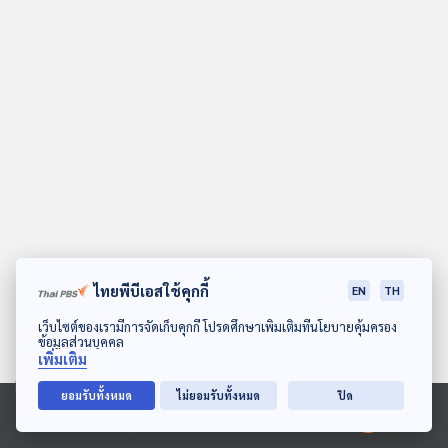
คุณ
เพลง
บทความ
ข่าว
และ
กิจกรรม
ไทยพีบีเอสใช้คุกกี้
EN
TH
ดาวน์โหลด Thai PBS Podcast Application
เว็บไซต์ของเรามีการจัดเก็บคุกกี้ โปรดศึกษาเพิ่มเติมที่นโยบายคุ้มครอง
ข้อมูลส่วนบุคคล
เกี่ยว
เพิ่มเติม
กับ
เรา
ยอมรับทั้งหมด
ไม่ยอมรับทั้งหมด
ปิด
Ⓒ 2020 องค์การกระจายเสียงและแพร่ภาพสาธารณะแห่งประเทศไทย