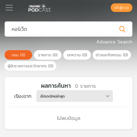
เข้าสู่ระบบ
Podcast
Advance Search
ตอน
(0)
รายการ
(0)
บทความ
(0)
ข่าวและกิจกรรม
(0)
เพล
ย์
ผู้จัดรายการและวิทยากร
(0)
ลิ
สต์
แนะนำ
ผลการค้นหา
0
รายการ
เรียงจาก
อัปเดตใหม่ล่าสุด
เพล
ย์
ไม่พบข้อมูล
ลิ
สต์
ของ