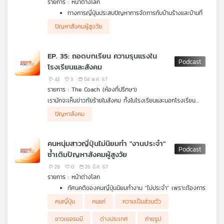
รายการ : หน้าต่างโลก
คุณ
ทางการญี่ปุ่นประสบปัญหาการจัดการกับบ้านร้างและบ้านที่
ถูกปล่อยว่าง ซึ่งตอกย้ำถึงปัญหาสังคมผู้สูงวัยและจำนวน
ปัญหาสังคมผู้สูงวัย
ประชากรที่ลดลง ซึ่งบ้านร้างเหล่านี้อาจทำให้เกิดอันตรายใน
เพลง
ช่วงเวลาที่เกิดสถานการณ์ฉุกเฉินอย่างเช่นแผ่นดินไหว
เพราะบ้านเหล่านี้อาจขวางเส้นทางการอพยพหนีภัย
EP. 35: ถอดบทเรียน ความรุนแรงใน
อาหารชนิดใดปนเปื้อนพลาสติกมากที่สุด
โรงเรียนและสังคม
บทความ
43
3
04 พ.ค. 67
รายการ : The Coach (ห้องที่ปรึกษา)
เรามักจะเห็นข่าวภัยร้ายในสังคม ทั้งในโรงเรียนและนอกโรงเรียน
ปัญหาเหล่านี้ทวีความรุนแรงเพิ่มมากขึ้นในทุกวัน ผู้ปกครอง คุณครู
ปัญหาสังคม
ข่าว
และตัวเด็กเอง ควรถอดบทเรียนจากเรื่องราวเหล่านี้อย่างไร และควร
และ
ตั้งรับกับปัญหาที่จะเกิดขึ้นอย่างไร
กิจกรรม
คนหนุ่มสาวญี่ปุ่นไม่นิยมทำ "งานประจำ"
ซ้ำเติมปัญหาสังคมผู้สูงวัย
28
0
26 มี.ค. 67
เกี่ยว
รายการ : หน้าต่างโลก
กับ
ทัศนคติของคนญี่ปุ่นนิยมทำงาน "ไม่ประจำ" เพราะต้องการ
เรา
ให้เวลากับตัวเอง ซึ่งแนวคิดดังกล่าวจะส่งผลต่อเงินในระบบ
คนญี่ปุ่น
คนแก่
ความเป็นส่วนตัว
ประกันสังคมที่อาจไม่พอเลี้ยงตัวเองในยามชรา
ทำไมคนเยอรมนีถึงไม่นิยมถ่าย "เซลฟี่"?
ชาวเยอรมนี
ต่างประเทศ
ถ่ายรูป