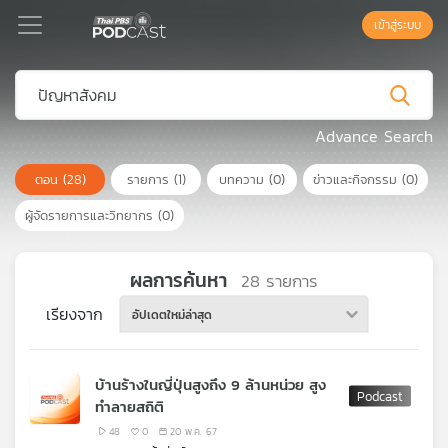
เข้าสู่ระบบ
Podcast
Advance Search
ตอน
(28)
รายการ
(1)
บทความ
(0)
ข่าวและกิจกรรม
(0)
เพล
ย์
ผู้จัดรายการและวิทยากร
(0)
ลิ
สต์
แนะนำ
ผลการค้นหา
28
รายการ
เรียงจาก
อัปเดตใหม่ล่าสุด
เพล
ย์
บ้านร้างในญี่ปุ่นสูงถึง 9 ล้านหน่วย สูง
ลิ
ทำลายสถิติ
สต์
ของ
48
0
20 พ.ค. 67