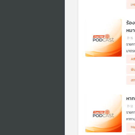
เห
ร้อ
หมา
15
รายการ
มาตรก
มาตรก
ร้องซ
Af
ผู้ซื
คิดก่
ABS แ
ตอน ค
พิ
ฟังรา
สภ
12
รายการ
หาทาง
จากปั
เกิดค
Me
ในเวท
โคม่า
เจ้าข