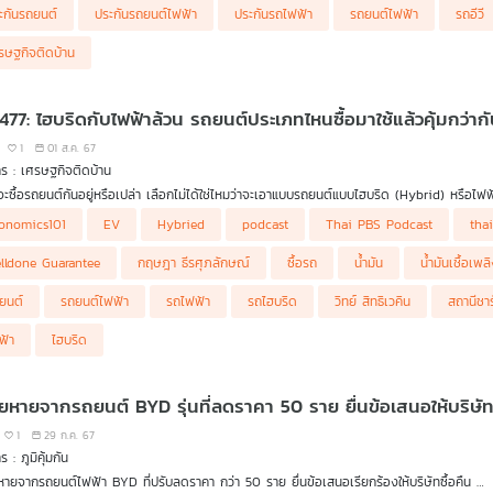
ะกันรถยนต์
ประกันรถยนต์ไฟฟ้า
ประกันรถไฟฟ้า
รถยนต์ไฟฟ้า
รถอีวี
รษฐกิจติดบ้าน
 477: ไฮบริดกับไฟฟ้าล้วน รถยนต์ประเภทไหนซื้อมาใช้แล้วคุ้มกว่าก
1
01 ส.ค. 67
ร : เศรษฐกิจติดบ้าน
จะซื้อรถยนต์กันอยู่หรือเปล่า เลือกไม่ได้ใช่ไหมว่าจะเอาแบบรถยนต์แบบไฮบริด (Hybrid) หรือไฟฟ้า
onomics101
EV
Hybried
podcast
Thai PBS Podcast
tha
นว่าตอนนี้ทุกคนต่างแห่แหนไปซื้อรถยนต์ไฟฟ้า (EV) กันมากขึ้น ซึ่งมีแบรนด์และรุ่นให้เลือกเยอ
ก็ยังไม่เพียงพอ เวลาชาร์จก็ต้องใจเย็นเพราะต้องใช้เวลาสักพัก ที่สำคัญประกันภัยแพงหูฉี่ แต่ขึ
lldone Guarantee
กฤษฎา ธีรศุภลักษณ์
ซื้อรถ
น้ำมัน
น้ำมันเชื้อเพล
รื่องยนต์ เลือกแบบไหนที่เอามาใช้งานแล้วคุ้มค่า ดร.วิทย์ สิทธิเวคิน และ คุณกฤษฎา ธีรศุภล
ยนต์
รถยนต์ไฟฟ้า
รถไฟฟ้า
รถไฮบริด
วิทย์ สิทธิเวคิน
สถานีชา
ฟ้า
ไฮบริด
1
29 ก.ค. 67
 : ภูมิคุ้มกัน
ียหายจากรถยนต์ไฟฟ้า BYD ที่ปรับลดราคา กว่า 50 ราย ยื่นข้อเสนอเรียกร้องให้บริษัทซื้อคืน