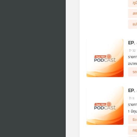
หารือ
คิดก่
ภูม
ฟัง ส
ตอน 
จาก ค
สภ
แป
EP.
32
รายกา
อนาคต
รถ
ข่าวก
ผลิตช
อนาคต
EP. 
#เศรษ
11
รายกา
1 มิถ
ต้องก
Ec
ลักษณ
กฤ