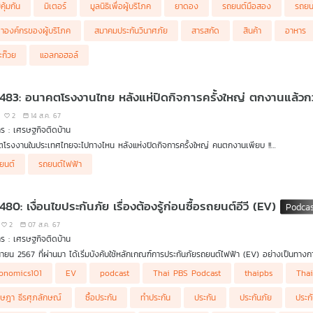
ปัญหารถสวมซาก แนะควรแจ้งก่อนผู้บริโภคตัดสินใจซื้อ
อนเชื่อ กับ ดร.แก้ว กังสดาลอำไพ นักพิษวิทยา กับ ชนาธิป ไพรพงค์
ิคุ้มกัน
มิเตอร์
มูลนิธิเพื่อผู้บริโภค
ยาดอง
รถยนต์มือสอง
รถยนต
คบ. กำกับดูแลการซื้อขายรถยนต์ใช้แล้วอย่างไร
เสี่ยงอันตรายในการกินสารสกัดแปะก๊วยในปริมาณสูงและยาวนาน
ุณพัสกร ทัพมงคล ผู้อำนวยการกองคุ้มครองผู้บริโภคด้านฉลาก สำนักงานคณะกรรมการคุ้มคร
าองค์กรของผู้บริโภค
สมาคมประกันวินาศภัย
สารสกัด
สินค้า
อาหาร
ะก๊วย
แอลกอฮอล์
 483: อนาคตโรงงานไทย หลังแห่ปิดกิจการครั้งใหญ่ ตกงานแล้ว
2
14 ส.ค. 67
ร : เศรษฐกิจติดบ้าน
โรงงานในประเทศไทยจะไปทางไหน หลังแห่งปิดกิจการครั้งใหญ่ คนตกงานเพียบ !!
ยนต์
รถยนต์ไฟฟ้า
ารปิดกิจการของบรรดาโรงงานต่าง ๆ มีให้เห็นอย่างต่อเนื่อง แต่ตอนนี้มีความถี่และบ่อยขึ้น ที่
ิ้นส่วนรถยนต์สันดาป ยอด 2 ปี 5 เดือน (ม.ค. 65-มิ.ย. 67) ปิดกิจการไปแล้ว 3,418 แห่ง พนั
โรงงานไทยหลังแห่ปิดตัวครั้งใหญ่จะมีทิศทางอย่างไร ดร.วิทย์ สิทธิเวคิน และ คุณอิศเรศ ร
480: เงื่อนไขประกันภัย เรื่องต้องรู้ก่อนซื้อรถยนต์อีวี (EV)
ฐกิจติดบ้าน ค่ะ
2
07 ส.ค. 67
ร : เศรษฐกิจติดบ้าน
ุนายน 2567 ที่ผ่านมา ได้เริ่มบังคับใช้หลักเกณฑ์การประกันภัยรถยนต์ไฟฟ้า (EV) อย่างเป็นท
ารทำประกันภัยรถยนต์ต้องยอมรับเงื่อนไขใหม่ ๆ ทั้งหมด เรื่องและเงื่อนไขอะไรของประกันภัย ก่อ
onomics101
EV
podcast
Thai PBS Podcast
thaipbs
Tha
์ จากช่อง Welldone Guarantee เล่าให้ฟังในรายการ เศรษฐกิจติดบ้าน ค่ะ
ษฎา ธีรศุภลักษณ์
ซื้อประกัน
ทำประกัน
ประกัน
ประกันภัย
ประก