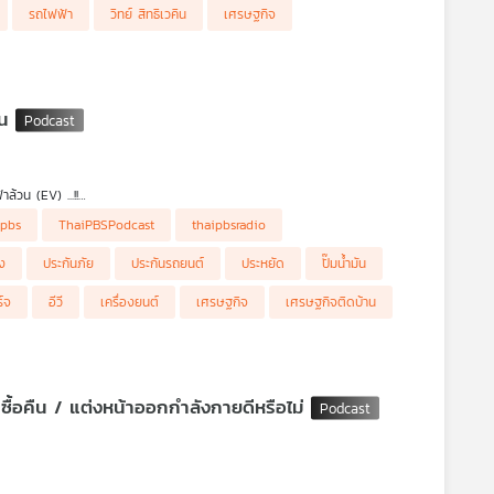
รถไฟฟ้า
วิทย์ สิทธิเวคิน
เศรษฐกิจ
ัน
ล้วน (EV) ...!!
ipbs
ThaiPBSPodcast
thaipbsradio
ะมาก แต่หลายคนก็ลังเลว่า จะเปลี่ยนไปใช้รยนต์ไฟฟ้าล้วน ๆ เลยดีไหม สถานีชาร์จ
้นชื่อเรื่องประหยัด แต่ไฮบริด คือรถประหยัดที่ใช้งานได้ 2 ระบบ คือ ระบบไฟฟ้า
ิง
ประกันภัย
ประกันรถยนต์
ประหยัด
ปั๊มน้ำมัน
ักษณ์ จากช่อง Welldone Guarantee เล่าให้ฟังในรายการ เศรษฐกิจติดบ้าน ค่ะ
ร์จ
อีวี
เครื่องยนต์
เศรษฐกิจ
เศรษฐกิจติดบ้าน
ผู้เสียหายจากรถยนต์ BYD รุ่นที่ลดราคา 50 ราย ยื่นข้อเสนอให้บริษัทซื้อคืน / แต่งหน้าออกกำลังกายดีหรือไม่