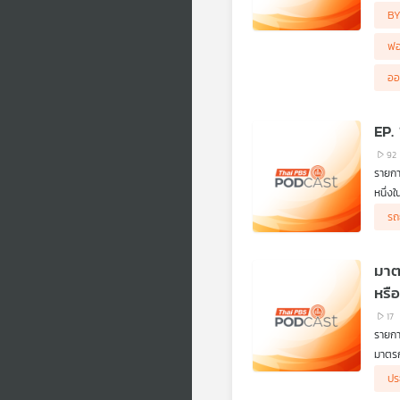
ขณะท
ดันมา
B
จากกร
ผู้ผล
สภาอง
แบคที
เตือน
ฟอ
-อย.เ
คิดก่
-อย.เ
ตอน แ
ออ
-อย.เ
EP. 
92
รายกา
หนึ่ง
ทุนจา
โสภิต
รถ
ลงทุน
ทำให้
มาตรก
หรื
17
รายการ
มาตรก
สำนัก
เตือนภ
ปร
เยียว
หญิงค
คิดก่