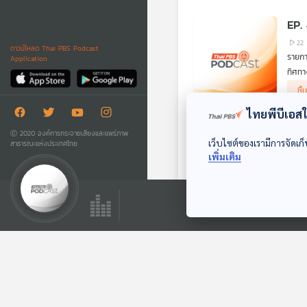
- ตัว
จำนวน
ตอน น
- สถ
EP.
- มาต
- มาต
22
ดาวน์โหลด Thai PBS Podcast
- แผน
รายกา
Application
ฟังจา
ทิศทา
คุณส
คือโอ
และ ค
ชิ
การที
ไทยพีบีเอสใช
EP.
Ⓒ 2020 องค์การกระจายเสียงและแพร่ภาพ
เว็บไซต์ของเรามีการจัดเก็
สาธารณะแห่งประเทศไทย
18
เพิ่มเติม
รายก
เช้าว
รถเที
ติดตา
En
อยากช
ca
W
min
EVs
sle
w
14
ever
รายก
จากสถ
อุตสา
B