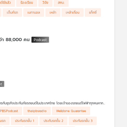
์ใช้แล้ว
ร้องเรียน
วิจัย
สคบ.
องผู้บริโภค (สคบ.)
เต็นท์รถ
เมทานอล
เหล้า
เหล้าเถื่อน
แท็กซี่
กว่า 88,000 คน
ต้องปิดกิจการเพราะหลายธุรกิจปรับตัวไม่ทันต่อการเปลี่ยนแปลงของตลาด เช่น ผู้
กงานถูกเลิกจ้างมากถึง 88,675 คน สูญเสียเงินลงทุนรวม 231,245 ล้านบาท ใน
ัตนดิลก ณ ภูเก็ต รองประธานอุตสาหกรรมแห่งประเทศไทย เล่าให้ฟังในรายการ
างการกับธุรกิจประกันภัยรถยนต์ในประเทศไทย โดยเจ้าของรถยนต์ไฟฟ้าทุกคนหาก
นซื้อรถยนต์ประเภทนี้จำเป็นต้องรู้ ดร.วิทย์ สิทธิเวคิน และ คุณกฤษฎา ธีรศุภ
iPBSPodcast
thaipbsradio
Welldone Guarantee
ันรถ
ประกันรถชั้น 1
ประกันรถชั้น 2
ประกันรถชั้น 3