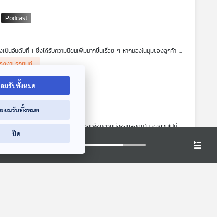
ปแจ้งความ เปิดบัญชีและทำบัตรประชาชนใหม่
ันดับที่ 1 ซึ่งได้รับความนิยมเพิ่มมากขึ้นเรื่อย ๆ หากมองในมุมของลูกค้า นี่
ลิตชิ้นส่วนรถยนต์และการประกอบรถยนต์ แต่รถ EV ของจีนเป็นการนำเข้ามาทั้งคัน
โรงงานรถยนต์
่าให้ฟังในรายการ เศรษฐกิจติดบ้าน ค่ะ
อมรับทั้งหมด
่ยอมรับทั้งหมด
นั่งรถเล่นด้วยกัน แล้วคุณหมีก็ไปเจอเพื่อนตัวหนึ่งอยู่หลังต้นไม้ จึงชวนไปนั่ง
ปิด
้วยกันอีกจึงไปชวนคุณฮิปโปซึ่งกำลังนอนเล่นอยู่ในน้ำไปด้วยกัน แต่คุรหมีก็ยัง
ฤษ
เด็ก
รถยนต์สันดาป
จะยังเป็นที่นิยมในไทยต่อไปมากน้อยเพียงใด เนื่องจาก
ลาด อุตสาหกรรมนี้และนโยบายรัฐต้องปรับอย่างไร
สะอาดPodcast
จะพา
brary podcast
librarypodcast
podcast
TDRI