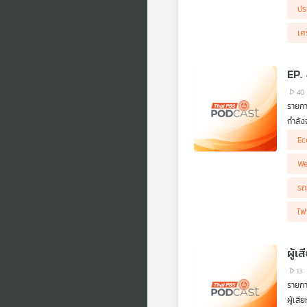
ปร
เศ
EP.
40
รายกา
กำลัง
Ec
แน่นอ
ไฟฟ้า
We
และเค
รถ
ไฟ
13
รายการ
ผู้เส