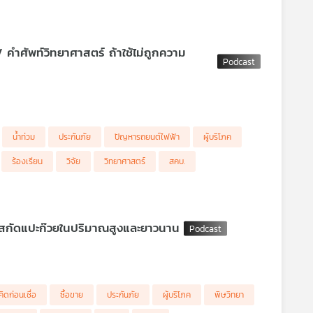
 คำศัพท์วิทยาศาสตร์ ถ้าใช้ไม่ถูกความ
น้ำท่วม
ประกันภัย
ปัญหารถยนต์ไฟฟ้า
ผู้บริโภค
นต์ไฟฟ้าป้ายแดงราคาเกือบ 2 ล้านบาท แต่กลับเกิดปัญหาทั้งระบบไฟฟ้า ระบบเบรค
ด พบมีผู้ซื้อรถยนต์ยี่ห้อและรุ่นเดียวกันนี้ประสบปัญหานับ 10 ราย
ร้องเรียน
วิจัย
วิทยาศาสตร์
สคบ.
ยงอันตรายในการกินสารสกัดแปะก๊วยในปริมาณสูงและยาวนาน
สภาผู้บริโภค ตั้งวงถกหน่วยงานรัฐ – เอกชน-ผู้บริโภค หามาตรฐานร่วมกัน ข้อเสนอ
าร Methanol intoxication จำนวน 19 ราย เสียชีวิต 1 ราย และรายอื่นอยู่ในขั้น
คิดก่อนเชื่อ
ซื้อขาย
ประกันภัย
ผู้บริโภค
พิษวิทยา
บการเต็นท์รถมือสองร่วมให้ข้อมูล คปภ.หนุนข้อเสนอ เล็งชวน บริษัทประกันภัย
400 บาท ไม่กดมิเตอร์