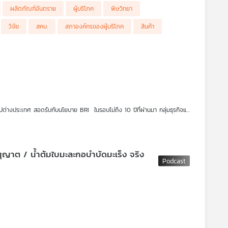
ผลิตภัณฑ์อันตราย
ผู้บริโภค
พิษวิทยา
ถูกหลอกจากแก๊งคอลเซ็นเตอร์ ยังมีมาก
บน้ำยาล้างจาน และควรเปลี่ยนทุก 28 วัน ป้องกันกลิ่นและการเจริญเติบโตของ
วิจัย
สคบ.
สภาองค์กรของผู้บริโภค
สินค้า
ไปต่างประเทศ สอดรับกับนโยบาย BRI ในรอบไม่ถึง 10 ปีที่ผ่านมา กลุ่มธุรกิจและ
กฎหมายและทุนสีเทา
ห์ภาพรวมการเข้ามาลงทุนของจีนในเมืองไทยว่ามีกลุ่มใดบ้าง ทั้งขนาดใหญ่ มา
้าออนไลน์ พร้อมแนวทางรับมือรวมทั้งมาตรการเชิงรุกสำหรับผู้ประกอบการไทยที่จะ
เร็ง จริง
กองทุนประกันวินาศภัย หรือ กปว. และสมาคมประกันวินาศภัยไทย ถึงแนวทาง
นุญาตเมื่อวันที่ 4 กรกฎาคม 2567
 แต่รับสายแล้วได้ปฏิเสธไปว่าไม่ได้ยื่นกู้ แต่เมื่อวางสายกลับมีเงินโอนเข้ามา