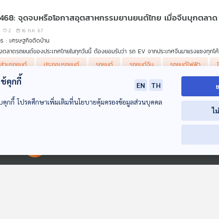
เลขงบการเงินและจำนวนกรมธรรม์ของสินมั่นคง
 2,500 บาท เป็นเหตุให้เกิดข้อสงสัยว่าเงินโอนมาได้อย่างไร ทั้งที่ไม่กู้เงิน เป็นเหตุให้ต้องไ
้ำต้มใบมะละกอบำบัดมะเร็ง จริงหรือ
านการณ์การเงินของ กปว.
 468: จุดจบหรือโอกาสอุตสาหกรรมยานยนต์ไทย เมื่อจีนบุกตลาด
รการดูแลผู้เอาประกันภัยที่กรมธรรม์ยังไม่หมดอายุ
รการดูแลผู้เอาประกันภัยที่มีเคลมแล้วและเจ้าหนี้ ว่าต้องดำเนินการอย่างไร
2
16 ก.ค. 67
การเปิดลงทะเบียนของกองทุนประกันวินาศภัย หรือ กปว.
ร : เศรษฐกิจติดบ้าน
ก คุณชูฉัตร ประมูลผล เลขาธิการ คปภ.
งตลาดรถยนต์ของประเทศไทยในทุกวันนี้ ต้องยอมรับว่า รถ EV จากประเทศจีนมาแรงแซงทุกโค้งเป็นอ
มพร สืบถวิลกุล นายกสมาคมประกันวินาศภัยไทย
กาสที่ดีที่มีทางเลือกในเรื่องการประหยัดพลังงานและราคาไม่สูง ในมุมกลับกัน ไทยเป็นฐานการผ
ุณชนะพล มหาวงษ์ ผู้จัดการกองทุนประกันวินาศภัย
้นส่วนรถยนต์
ประกอบรถยนต์
รถยนต์
รถยนต์จีน
รถยนต์ไฟฟ้า
่รถ EV จีนบุกตลาดไทย เป็นโอกาสหรือจุดจบของอุตสาหกรรมยานยนต์ไทย ดร.วิทย์ สิทธิเวคิน เล
้คุกกี้
EN
TH
ย
 36: รถยนต์คันใหญ่ของคุณหมี
บคุกกี้ โปรดศึกษาเพิ่มเติมที่นโยบายคุ้มครองข้อมูลส่วนบุคคล
0
08 ก.ค. 67
ไม
าร : นิทานผสมภาษาพาสนุก
ันธรรมดา ๆ วันหนึ่งเป็นวันที่มีความสุขของคุณหมี เพราะคุณหมีมีรถยนต์คันโตจะขับไปชวนเพื่อน ๆ 
่ยวด้วยกัน แล้วคุณหมีก็ขับรถไปพร้อมกับมีคุณช้างนั่งเป็นเพื่อน แต่ก็ยังอยากชวนเพื่อนไปนั่งรถด
มฟังพร้อมเรียนรู้ศัพท์ภาษาอังกฤษไปด้วยกันได้ที่ ThaiPBS Podcast
glish
language
tale
นิทาน
นิทานผสมภาษาพาสนุก
ภาษาอังก
วนเพื่อนไปเพิ่มอีก จะชวนใครไปเพิ่มได้อีกไหมนะ
r (คาร์) รถยนต์
00:00:00
00:00:00
ho (ฮู) ใคร
ute (มิน'นิท) นาที
 เทคโนโลยีรถยนต์แห่งยุคพลังงานสะอาด
epy (สลีพ'พี) ขี้เซา
e (วี) พวกเรา
0
05 ก.ค. 67
yone (เอฟว'รีวัน) ทุก ๆ คน
าร : สะอาด Podcast
ิติยอดจองรถยนต์ในปี 2030 เป็นที่น่าจับตาอย่างยิ่งเกี่ยวกับทิศทางของตลาดรถยนต์ไทยว่า
หกรรมไทย เป็นฐานการผลิตรถยนต์ที่สร้างรายได้ให้ประเทศมานาน เมื่อถึงวันที่
รถEV
เข้ามาตีต
YD
Case
Clean Energy
Energy
EVs
Green Energy
li