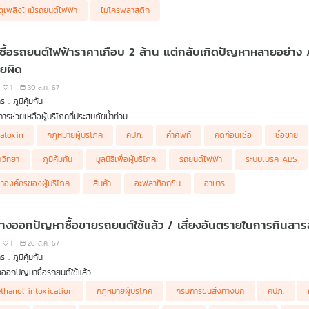
ตุเพลิงไหม้รถยนต์ไฟฟ้า
ไมโครพลาสติก
งซื้อรถยนต์ไฟฟ้าราคาเกือบ 2 ล้าน แต่กลับเกิดปัญหาหลายอย่าง /
ยผิด
1
30 ส.ค. 67
 : ภูมิคุ้มกัน
ารช่วยเหลือผู้บริโภคที่ประสบภัยน้ำท่วม
ารประกันภัยช่วงน้ำท่วมกับ คปภ. และ ธ.ออมสิน
ื้อรถยนต์ไฟฟ้าราคาเกือบ 2 ล้าน แต่กลับเกิดปัญหาหลายอย่าง
latoxin
กฎหมายผู้บริโภค
คปภ.
คำศัพท์
คิดก่อนเชื่อ
ซื้อขาย
้อรถยนต์ไฟฟ้ายี่ห้อหนึ่ง ยื่นเรื่องต่อสำนักงานคณะกรรมการคุ้มครองผู้บริโภค หลังซื้อรถย
อนเชื่อ กับ ดร.แก้ว กังสดาลอำไพ นักพิษวิทยา กับ ชนาธิป ไพรพงค์
ละปัญหาสีรถหลุดร่อน จุดชาร์จที่ทางค่ายรถโฆษณาไว้ก็ไม่ได้มีให้บริการตามจำนวนที่โฆษณา ล่าสุ
ำศัพท์วิทยาศาสตร์ ถ้าใช้ไม่ถูกความหมายผิด
ษวิทยา
ภูมิคุ้มกัน
มูลนิธิเพื่อผู้บริโภค
รถยนต์ไฟฟ้า
ระบบเบรค ABS
ยละเอียดปัญหาและข้อเรียกร้องจาก คุณฮูม ผู้ร้องเรียน จ.ชลบุรี
าองค์กรของผู้บริโภค
สินค้า
อะฟลาท็อกซิน
อาหาร
หาทางออกปัญหาซื้อขายรถยนต์ใช้แล้ว / เสี่
1
26 ส.ค. 67
 : ภูมิคุ้มกัน
ออกปัญหาซื้อรถยนต์ใช้แล้ว
ญหาผู้ซื้อรถยนต์ใช้แล้ว เช่น การไม่ได้รับข้อมูลตัวรถที่เป็นจริง ชนหนัก จมน้ำ กรอเลขไมล์ 
ลัสเตอร์ประชาชนที่มีประวัติการดื่มเหล้ายาดอง ได้รับพิษจากเมทานอล เข้ารับการรักษาด้วยอาก
thanol intoxication
กฎหมายผู้บริโภค
กรมการขนส่งทางบก
คปภ.
ีแนะต่อภาษี ตรวจสภาพ ระบุระยะทางที่ใช้งานให้ชัดในเล่ม เพื่อป้องกันการโกงเลขไมล์ ผู้ประกอ
องแบรนด์สกินแคร์ อัดคลิปแฉพฤติกรรมแท็กซี่ย่านเอกมัย หลังเรียกไปไม่ไกลโดนคิดราคาเหมา 