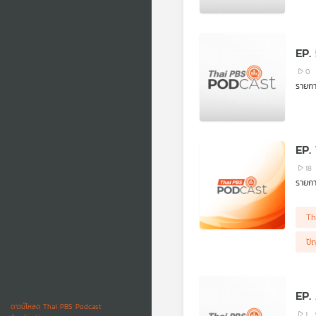
EP.
0
รายก
EP.
18
รายกา
Th
ปั
EP.
ดาวน์โหลด Thai PBS Podcast
1