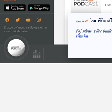
Application
รายก
ไทยพีบีเอสใช
Ⓒ 2020 องค์การกระจายเสียงและแพร่ภาพ
EP.
เว็บไซต์ของเรามีการจัดเก็
สาธารณะแห่งประเทศไทย
เพิ่มเติม
2
รายก
EP. 
2
รายก
EP. 