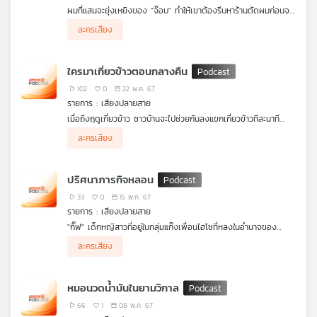
ผมที่แสนจะยุ่งเหยิงของ "จ๊อบ" ทำให้เขาต้องรีบหาร้านตัดผมก่อนจะ
เครือ
ถึงเวลานัดสัมภาษณ์งาน ใกล้ ๆ กับบริษัทที่จ๊อบจะไปสัมภาษณ์มีร้าน
ข่าย
ละครเสียง
ตัดผมที่ไม่ค่อยมีคนมาใช้บริการมากนัก ยิ่งเดินเข้าไปใกล้ก็ยิ่งสัมผัสถึง
วิทยุ
ความรู้สึกแปลก เข้าไปในร้านก็พบกับบรรยากาศและการตกแต่งที่
ไทย
แปลกตาต่างจากร้านตัดผมอื่น ๆ กับช่างตัดผมสูงอายุ หลังใช้บริการ
ใครมาเกี่ยวข้าวตอนกลางคืน
และการสัมภาษณ์เสร็จสิ้นไปไม่นานมากนัก จ๊อบต้องพบกับความ
พี
แปลกที่เกิดขึ้นกับตัวเอง รู้สึกว่ามีอะไรบางอย่างติดตามตัวเขาตลอด
102
0
22 พ.ค. 67
บี
เวลา เรื่องนี้จะจบอย่างไร ฟัง เสียงปลายสาย เรื่อง ช่างตัดผมฝาก
รายการ : เสียงปลายสาย
เอส
วิญญาณ ค่ะ
เมื่อถึงฤดูเกี่ยวข้าว ชาวบ้านจะไปช่วยกันลงแขกเกี่ยวข้าวทีละนาที
ละครอบครัว จนถึงคราวการลงแขกบนที่นาของตาชัย ทุกอย่างก็เป็น
ละครเสียง
ไปตามปกติจนแยกย้ายกลับบ้านในเวลาพลบค่ำ ส่วนตาชัยก็นอนที่
กระท่อมปลายนาเพื่อเฝ้าข้าวที่เพิ่งเกี่ยว ตกดึกเริ่มได้ยินเสียงข้าวถูก
แผนที่
เกี่ยวโดยเคียว ตาชัยจึงออกไปดู กลับพบกับรูปร่างชายสีดำสนิทค่อย
วิทยุ
ปริศนาภารกิจหลอน
ๆ เดินมาหาตาชัย จากนั้นเกิดอะไรขึ้น ฟัง เสียงปลายสาย เรื่อง ใคร
เครือ
มาเกี่ยวข้าวในตอนกลางคืน ค่ะ
33
0
15 พ.ค. 67
ข่าย
รายการ : เสียงปลายสาย
"กิ๊ฟ" เด็กหญิสาวที่อยู่ในกลุ่มแก๊งเพื่อนไฮโซที่หลงในอำนาจของ
ทุนนิยมแข่งขันกันรวยสวยตามกระเเส ฉากหน้าเธอบอกเพื่อนร่วมชั้น
ละครเสียง
ว่า พ่อเป็นเจ้าของโรงแรมแต่จริง ๆ แล้วเป็นเพียงลูกสาวทำความ
สะอาดโรงแรมชื่อดัง แต่แล้วก็มาถึงช่วงที่เพื่อน ๆ ของเธอต่างมี
โทรศัพท์รุ่นใหม่จึงอยากมีกับเขาบ้าง จึงได้ไปขโมยโทรศัพท์จากเพื่อน
หมอนวดน้ำมันในยามวิกาล
ที่เธอและกลุ่มของเธอบูลลี่จนฆ่าตัวตาย เพื่อนำไปขายแล้วซื้อใหม่
กลายเป็นจุดเริ่มต้นของความหลอนจากเพื่อนเก่าที่ตามเธอมาด้วย
66
1
08 พ.ค. 67
ฟัง เสียงปลายสาย เรื่อง ปริศนาภารกิจหลอน ค่ะ