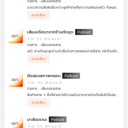
รายการ : เสียงปลายสาย
องราวความสัมพันธ์ระหว่างลูกค้าชายที่แต่งงานมีครอบครัว กับหมอ
นวดชายฟรีแลนซ์ที่รับงานนวดนอกสถานที่เพียงชั่วโมงละหนึ่งร้อย
ละครเสียง
บาท จากความสัมพันธ์ที่ซับซ้อนนำไปสู่เหตุการณ์การหายตัวไปอย่าง
ลึกลับของหมอนวดในตอนตี 3.34 น. เหลือทิ้งไว้เพียงเรื่องเล่าชวน
ขนลุก หากใครบ่นปวดเมื่อยเนื้อตัวในยามดึก ก็จะมือปริศนาที่ชุ่มไป
เสียงปริศนาจากร้านตัดชุด
ด้วยน้ำมันมาคอยนวดตัวให้ เรื่องราวของเขาคนนั้นกับหมอนวดจะจบ
ลงอย่างไร ฟัง เสียงปลายสาย เรื่อง หมอนวดน้ำมันในยามวิกาล ค่ะ
21
0
01 พ.ค. 67
รายการ : เสียงปลายสาย
มณี ช่างตัดชุดสุดร่างเริงชื่อดังสาวสวยแห่งภาคอีสาน เปิดร้านตัด
ชุดเป็นของตัวเอง ในทุก ๆ วันกิจกรรมและกิจการก็เดินหน้าไปปกติ
ละครเสียง
แต่แล้ววันหนึ่งกลับเกิดเหตุไม่คาดคิดเกิดเสียงปริศนาบางอย่างที่ทำให้
กลายเป็นจุดสิ้นสุดในชีวิตของเธอ ฟัง เสียงปลายสาย เรื่อง เสียง
ปริศนาจากร้านตัดชุด ค่ะ
มือสองสภาพหลอน
20
0
24 เม.ย. 67
รายการ : เสียงปลายสาย
สินค้าหลาย ๆ ชิ้นที่ผ่านการใช้งานแล้วเอามาขายต่อเป็นสินค้ามือสอง
บางครั้งเราไม่มีทางรู้ได้เลยว่า มีต้นทางมาจากไหนหรือพ่อค้าแม่ค้าไป
ละครเสียง
เอามาจากไหน หลาย ๆ ครั้งมักได้ยินเรื่องราวสุดสยองเกี่ยวกับของที่
ไปซื้อมา เช่นเดียวกับเรื่องนี้ เมื่อพ่อค้าเอาสินค้ามือสองมาขายผ่าน
ออนไลน์ ขายได้ขายดี แต่สุดท้ายทำไมต้องขายชีวิตไปด้วย เบื้องหลัง
มาลัยมรณะ
ไปทำอะไรมา ฟัง เสียงปลายสาย เรื่อง มือสองสภาพหลอน ค่ะ
24
0
17 เม.ย. 67