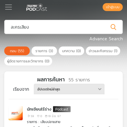
เข้าสู่ระบบ
Podcast
Advance Search
ตอน
(55)
รายการ
(3)
บทความ
(0)
ข่าวและกิจกรรม
(1)
เพล
ย์
ผู้จัดรายการและวิทยากร
(0)
ลิ
สต์
แนะนำ
ผลการค้นหา
55
รายการ
เรียงจาก
อัปเดตใหม่ล่าสุด
เพล
ย์
นักเขียนไร้ร่าง
ลิ
สต์
59
0
19 มิ.ย. 67
รายการ : เสียงปลายสาย
ของ