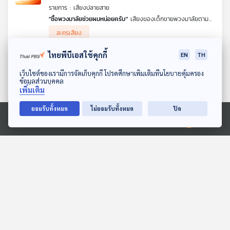
รายการ : เสียงปลายสาย
"ซื้อพวงมาลัยช่วยผมหน่อยครับ"
เสียงของเด็กขายพวงมาลัยตามสี่
แยกไฟแดง เพื่อหาเงินช่วยเหลือครอบครัว แต่แล้วก็ต้องเจอกับ
ละครเสียง
อุบัติเหตุในจุดที่ขายพวงมาลัย แต่เด็กคนนั้นก็ไม่ได้ไปไหน รอสะสางใน
เรื่องที่ยังค้างคา เรื่องจะจบอย่างไร ฟัง เสียงปลายสาย เรื่อง มาลัย
ไทยพีบีเอสใช้คุกกี้
EN
TH
มรณะ ค่ะ
แท็กซี๋สยองขวัญ
ดาวน์โหลด Thai PBS Podcast Application
เว็บไซต์ของเรามีการจัดเก็บคุกกี้ โปรดศึกษาเพิ่มเติมที่นโยบายคุ้มครอง
40
0
10 เม.ย. 67
ข้อมูลส่วนบุคคล
รายการ : เสียงปลายสาย
เพิ่มเติม
พีท ชายหนุ่มชอบเที่ยวกลางคืน และทุกครั้งมักจะดื่มจนเมามายจน
เกือบไม่ได้สติ ครั้งนี้ก็เป็นแบบนั้น จึงเรียกรถแท็กซี่เพื่อกลับ
ยอมรับทั้งหมด
ไม่ยอมรับทั้งหมด
ปิด
ละครเสียง
คอนโดมิเนียม แต่ระหว่างที่นั่งไปสักพัก ก็ต้องเจอเหตุการณ์แปลก ๆ
จากคนขับแท็กซี่ ที่นำไปสู่เหตุการณ์ก่อนหน้า เกิดเรื่องอะไรขึ้นระหว่าง
Ⓒ 2020 องค์การกระจายเสียงและแพร่ภาพสาธารณะแห่งประเทศไทย
พีทกับคนขับแท็กซี่คนนี้ สุดท้ายแล้วพีทจะเป็นอย่างไร
แท็กซี่สยอง
คืนวันไนท์
ขวัญ
เรื่องจาก เสียงปลายสาย ค่ะ
145
1
03 เม.ย. 67
รายการ : เสียงปลายสาย
เป้ง เด็กหนุ่มวัยรุ่นลูกคนมีอิทธิพลในพื้นที่ ทำความผิดพลาดครั้งใหญ่
ขับรถยนต์ไปชนผู้หญิงจนเสียชีวิต อาศัยอิทธิพลของพ่อเคลียร์
ละครเสียง
ปัญหาแล้วหลบหนีไปเรียนที่ต่างประเทศจนจบแล้วกลับมา ในคืนวัน
สังสรรค์ที่เต็มไปด้วยความสนุกสนาน กลายเป็นวันสุดท้ายที่เธอกลับมา
เอาคืน แม้คืนนั้นเป้งตั้งใจจะ One Night Stand กับผู้หญิงที่เพื่อน
EP. 22: เจน-เนอรัล
เลือกไว้ให้
คืนวันไนท์
จะกลายเป็นคืนสุดท้ายของเป้งหรือไม่ ฟังละคร