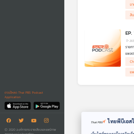
นุ ผู
ขา
สิน
EP.
26
รายกา
แพลตฟ
2567 
ความก
Ch
ยืดเว
กลายเ
โสภิต
สหร
ชาติท
แพ
ดาวน์โหลด Thai PBS Podcast
Application
ไทยพีบีเอสใช
Ⓒ 2020 องค์การกระจายเสียงและแพร่ภาพ
เว็บไซต์ของเรามีการจัดเก็