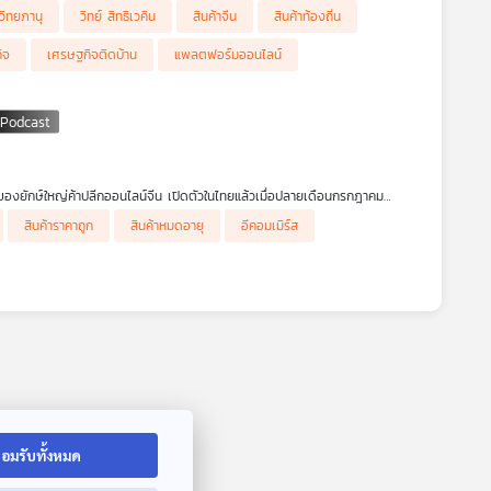
ะ
วิทยภานุ
วิทย์ สิทธิเวคิน
สินค้าจีน
สินค้าท้องถิ่น
ิจ
เศรษฐกิจติดบ้าน
แพลตฟอร์มออนไลน์
องยักษ์ใหญ่ค้าปลีกออนไลน์จีน เปิดตัวในไทยแล้วเมื่อปลายเดือนกรกฎาคม
กค้า ทั้งโปรโมชั่นราคาถูก (มาก) ส่งสินค้าจากโรงงานจีนตรงอย่างรวดเร็วฟรีและ
่อยในประเทศ พ่อค้าแม่ค้ารายย่อยไทยจะแข่งขันไม่ได้ จนมีคำกล่าวว่า ไทยจะ
สินค้าราคาถูก
สินค้าหมดอายุ
อีคอมเมิร์ส
ว่า 49 ประเทศภายในเวลา 2 ปี นับตั้งแต่เปิดตัวครั้งแรกปี ค.ศ. 2022 ในตลาด
ลตกค้างในประเทศ
ดนจีน มาถอดรหัสว่ามีอะไรซ่อนอยู่ภายใต้กลยุทธการขายของราคาถูกครั้งนี้ 4
เติบโตของ TEMU และไทยจะรับมืออย่างไร
อมรับทั้งหมด