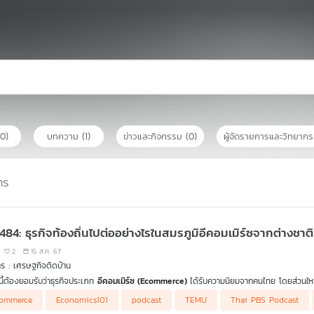
(0)
บทความ
(1)
ข่าวและกิจกรรม
(0)
ผู้จัดรายการและวิทยาก
าร
 484: ธุรกิจท้องถิ่นไปต่ออย่างไรในสมรภูมิอีคอมเมิร์ซจากต่างชาติ
2
15 ส.ค. 67
ร : เศรษฐกิจติดบ้าน
นนี้ต้องยอมรับว่าธุรกิจประเภท
อีคอมเมิร์ซ (Ecommerce)
ได้รับความนิยมจากคนไทย โดยส่วนใ
้กำลังตกที่นั่งลำบาก ซึ่งรวมถึงสินค้าของไทยที่ได้รับผลกระทบอย่างหนักด้วย ที่สำคัญกำลังเป
ommerce
Economics101
podcast
TEMU
Thai PBS Podcast
างชาติที่เข้ามาตีตลาดในไทย สถานการณ์แบบนี้ธุรกิจท้องถิ่นของไทย ยังมีอนาคตที่สดใสรออยู่หรื