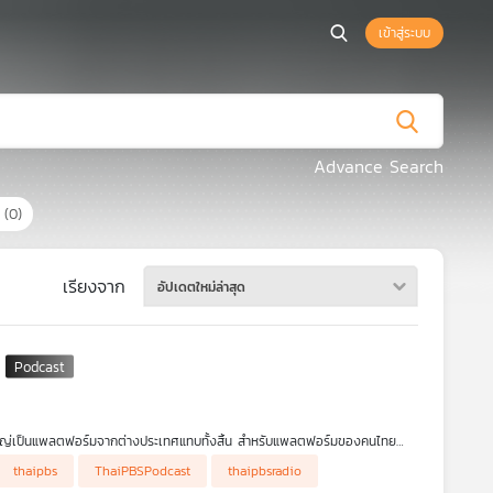
เข้าสู่ระบบ
Advance Search
ร
(0)
เรียงจาก
อัปเดตใหม่ล่าสุด
หญ่เป็นแพลตฟอร์มจากต่างประเทศแทบทั้งสิ้น สำหรับแพลตฟอร์มของคนไทย
ลี่ยนสถานะเป็นประเทศผู้บริโภคที่เม็ดเงินกำลังไหลออกผ่านแพลตฟอร์มออนไลน์
thaipbs
ThaiPBSPodcast
thaipbsradio
อไม่ แล้วจะไปข้างหน้าต่ออย่างไร ดร.วิทย์ สิทธิเวคิน และ คุณภาวุธ พงษ์วิทยภา