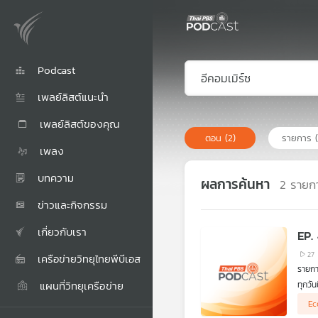
Podcast
เพลย์ลิสต์แนะนำ
เพลย์ลิสต์ของคุณ
ตอน
(2)
รายการ
เพลง
บทความ
ผลการค้นหา
2
รายก
ข่าวและกิจกรรม
เกี่ยวกับเรา
EP.
27
เครือข่ายวิทยุไทยพีบีเอส
รายกา
แผนที่วิทยุเครือข่าย
ทุกวั
ตอนนี
Ec
ของต่