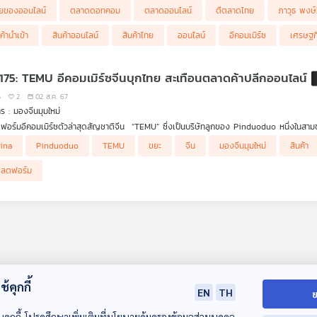
้ก่อตั้งตลาด.คอม ผู้บุกเบิกตลาดอีคอมเมิร์ซสัญชาติไทย เล่าให้ฟังในรายการ เศรษฐกิจติดบ้าน ค่
ยของออนไลน์
ตลาดดอทคอม
ตลาดออนไลน์
ตีตลาดไทย
ภาวุธ พงษ์
ค้านำเข้า
สินค้าออนไลน์
สินค้าไทย
ออนไลน์
อีคอมเมิร์ซ
เศรษฐก
 175: TEMU อีคอมเมิร์ซจีนบุกไทย สะเทือนตลาดค้าปลีกออนไลน์
5
2
02 ส.ค. 67
ร : มองจีนมุมใหม่
อร์มอีคอมเมิร์ซตัวล่าสุดสัญชาติจีน “TEMU” ซึ่งเป็นบริษัทลูกของ Pinduoduo หนึ่งในสามข
ที่ผ่านมา เป็นชาติที่ 3 ในอาเซียน ต่อจากมาเลเซียและฟิลิปปินส์ โดยใช้หลายกลยุทธดึงดูดใจลู
ังวลใจอย่างมากของการรุกจากทุนจีนครั้งนี้คือ คุณภาพสินค้าและผลกระทบต่อผู้ประกอบการรายย
ina
Pinduoduo
TEMU
ขยะ
จีน
มองจีนมุมใหม่
สินค้า
ลาคืนสินค้าได้ฟรีถึง 90 วันทำให้ TEMU เติบโตเร็วอย่างก้าวกระโดด เปิดสาขาทั่วโลกแล้วมากก
ป็นอีกหนึ่งตลาดระบายสินค้าคุณภาพต่ำหรือใกล้หมดอายุของจีนและจะมีขยะอีกจำนวนมหาศา
 หวังวิวัฒนา ชวน ตฤณ วุ่นกลิ่นหอม นายกสมาคมการค้าดิจิทัลไทยและคณะกรรมการการค้าข้ามแ
ัฐฯ
ี่เรียกว่า 4 Little Dragons คือไต้หวัน เกาหลีใต้ ฮ่องกง สิงคโปร์ เกี่ยวข้องอย่างไรกับการ
ลตฟอร์ม
้คุกกี้
EN
TH
ย
บคุกกี้ โปรดศึกษาเพิ่มเติมที่นโยบายคุ้มครองข้อมูลส่วนบุคคล