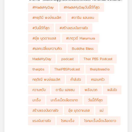
สังเกตถึงความเปลี่ยนแปลงหรือเสียงจากร่างกายที่ส่งเสียงเตือน
เครือ
#MadeMyDay
#MadeMyDayวันนี้ดีที่สุด
บอกถึงความผิดปกติบางอย่าง แต่จะเกิดอะไรขึ้นหากวันหนึ่งร่างกาย
ข่าย
ของเธอได้ส่งเสียงเตือนที่มาพร้อมกับชีวิตใหม่ที่อยู่ในครรภ์
#กฤตินี พงษ์ธนเลิศ
#ดาริน แฮนเซน
วิทยุ
ไทย
หลายเหตุการณ์ หลายเรื่องราว หลายร้อยวันกับการเดินทางบนเส้น
#วันนี้ดีที่สุด
#สร้างแรงบันดาลใจ
ทางการต่อสู่เพื่อมีชีวิตอยู่ จนถึงวันนี้แม่เจได้รับบทเรียนมากมาย ทั้ง
พี
การต่อสู้ การอดทน การเสียสละ จากสถานที่ที่เธอเรียกว่า “โรงเรียน
บี
#อุ๋ย บุดดาเบลส
#เกตุวดี Marumura
มะเร็งเม็ดเลือดขาว”
เอส
#แลกเปลี่ยนความคิด
Buddha Bless
MadeMyDay
podcast
Thai PBS Podcast
แผนที่
thaipbs
ThaiPBSPodcast
thaipbsradio
วิทยุ
กฤติณี พงษ์ธนเลิศ
กำลังใจ
ครอบครัว
เครือ
ข่าย
ความหวัง
ดาริน แฮแซน
พลังบวก
พลังใจ
มะเร็ง
มะเร็งเม็ดเลือดขาด
วันนี้ดีที่สุด
สร้างแรงบันดาลใจ
อุ๋ย บุดดาเบลส
แม่
แรงบันดาลใจ
โรคมะเร็ง
โรคมะเร็งเม็ดเลือดขาว