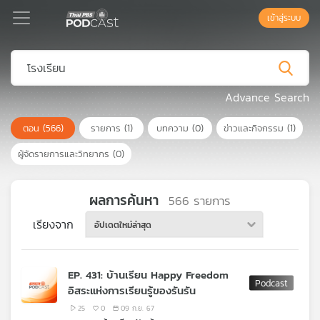
เข้าสู่ระบบ
Podcast
Advance Search
ตอน
(566)
รายการ
(1)
บทความ
(0)
ข่าวและกิจกรรม
(1)
เพล
ย์
ผู้จัดรายการและวิทยากร
(0)
ลิ
สต์
แนะนำ
ผลการค้นหา
566
รายการ
เรียงจาก
อัปเดตใหม่ล่าสุด
เพล
ย์
EP. 431: บ้านเรียน Happy Freedom
ลิ
อิสระแห่งการเรียนรู้ของรันรัน
สต์
ของ
25
0
09 ก.ย. 67