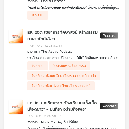
รายการ : ห้องเรียนฟ้ากว้าง
คุณ
"การทำอะไรด้วยความสุข ผลลัพธ์จะดีเสมอ"
นี่คือความเชื่อมั่นที่คุณ
ช่อผกา นาคะสร (แม่บี) ใช้เป็นเหตุผลในการจัดการศึกษาแบบโฮมสคูล
โรงเรียน
ให้ลูกสาวได้มีอิสระทางความคิด สามารถเลือกเรียนรู้ตามความสนใจ
เพลง
และเติบโตตามแนวทางที่เหมาะสมด้วยวิถีของตนเอง
EP. 207: เขย่าการศึกษาสงฆ์ สร้างธรรม
ทายาทให้ทันโลก
บทความ
24
0
08 ก.ย. 67
รายการ : The Active Podcast
การศึกษาในยุคแห่งการเปลี่ยนแปลง ไม่ได้เกิดขึ้นเฉพาะแค่การศึกษา
ภาคบังคับ การศึกษาขั้นพื้นฐานเท่านั้น เพราะการศึกษาในแวดวงสงฆ์
.
โรงเรียน
โรงเรียนพระปริยัติธรรม
ข่าว
อย่าง โรงเรียนพระปริยัติธรรม ก็อาจจำเป็นต้องปรับในทุกมิติให้ทัน
มีความพยายามยกระดับการศึกษาสงฆ์ ผ่านบทบาทของ
และ
ต่อโลก
“โรงเรียนสาธิตมหาวิทยาลัยมหามกุฏราชวิทยาลัย” โดยมี
.
โรงเรียนสาธิตมหาวิทยาลัยมหามกุฏราชวิทยาลัย
“โรงเรียนสาธิตแห่งมหาวิทยาลัยธรรมศาสตร์” เป็นพี่เลี้ยง ร่วม
The Active Podcast ชวนมองเป้าหมายการบูรณาการการศึกษา
กิจกรรม
ออกแบบแนวทาง กระบวนการทั้งระบบ
ทางโลก และทางธรรม ให้มีประสิทธิภาพ พร้อมมุ่งผลิต “ธรรม
โรงเรียนสาธิตแห่งมหาวิทยาลัยธรรมศาสตร์
ทายาท” ให้ตอบโจทย์สังคมใหม่ เป็นไปได้แค่ไหน? ที่จะขยายผลไปสู่
โรงเรียนพระปริยัติธรรมทั่วประเทศ หาคำตอบเรื่องนี้กับ “รศ.อนุชาติ
พวงสำลี” ประธานกรรมการอำนวยการโรงเรียนสาธิตแห่ง
เกี่ยว
EP. 16: บทเรียนจาก "โรงเรียนมะเร็งเม็ด
มหาวิทยาลัยธรรมศาสตร์ ชวนคุยโดย “จั๊ม - พงศ์เมธ ล่องเซ่ง” ใน
กับ
เลือดขาว" - มนทิรา อร่ามกิจโพธา
The Active Podcast EP.207 เขย่าการศึกษาสงฆ์ สร้างธรรม
เรา
ทายาทให้ทันโลก
5
0
06 ก.ย. 67
รายการ : Made My Day วันนี้ดีที่สุด
“ร่างกาย” เป็นสิ่งที่อยู่คู่กับเราตั้งแต่เกิดจนโต หลายคนอาจจะไม่ทัน