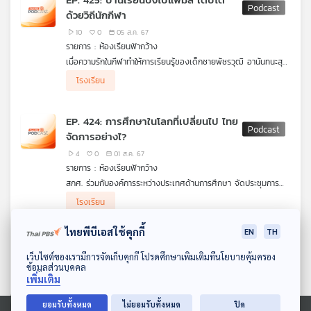
ด้วยวิถีนักกีฬา
10
0
05 ส.ค. 67
รายการ : ห้องเรียนฟ้ากว้าง
เมื่อความรักในกีฬาทำให้การเรียนรู้ของเด็กชายพัชรวุฒิ อานันทนะสุ
วงศ์ (น้องโปโล) เติบโตบนเส้นทางนักกีฬาเทนนิส ทั้งยังเรียนรู้เรื่อง
โรงเรียน
อื่น ๆ รอบด้าน ครอบครัวจึงสนับสนุนและสอดแทรกทุกองค์ความรู้
อย่างเหมาะสม
EP. 424: การศึกษาในโลกที่เปลี่ยนไป ไทย
จัดการอย่างไ?
4
0
01 ส.ค. 67
รายการ : ห้องเรียนฟ้ากว้าง
สกศ. ร่วมกับองค์การระหว่างประเทศด้านการศึกษา จัดประชุมการ
ศึกษานานาชาติ เพื่อพัฒนาศักยภาพของการศึกษาไทย /
โรงเรียน
มหาวิทยาลัยเชียงใหม่ มีศูนย์จัดการขยะชีวมวล เพื่อผลิตไฟฟ้าใช้เอง
ภายในมหาวิทยาลัย / จังหวัดร้อยเอ็ด ผลักดันหลักสูตรต้านทุจริต
ไทยพีบีเอสใช้คุกกี้
EN
TH
ผ่านการทำหนังสั้น ให้ครูและนักเรียนผลิตร่วมกันเพื่อสะท้อนมุมมอง
EP. 423: บ้านเรียนน้ำว้าภูดิน น้อมนำ
ต้านโกง / จังหวัดพัทลุงจัดกิจกรรมการเรียนรู้ซากดึกดำบรรพ์ใน
ดาวน์โหลด Thai PBS Podcast Application
ศาสตร์พระราชาสู่การเรียนรู้อย่างยั่งยืน
เว็บไซต์ของเรามีการจัดเก็บคุกกี้ โปรดศึกษาเพิ่มเติมที่นโยบายคุ้มครอง
พื้นที่ เพื่อสร้างการตระหนักรู้และต่อยอดเป็นแหล่งท่องเที่ยว /
ข้อมูลส่วนบุคคล
จังหวัดภูเก็ตส่งเสริมความรู้ความปลอดภัยทางน้ำให้เยาวชน
2
0
29 ก.ค. 67
เพิ่มเติม
รายการ : ห้องเรียนฟ้ากว้าง
บ้านเรียนน้ำว้าภูดิน
นำศาสตร์พระราชามาปรับใช้ในการดำเนินชีวิต
ยอมรับทั้งหมด
ไม่ยอมรับทั้งหมด
ปิด