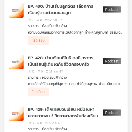
EP. 430: บ้านเรียนลูกฉัตร เลือกการ
เรียนรู้ตามตัวตนของลูก
7
0
02 ก.ย. 67
รายการ : ห้องเรียนฟ้ากว้าง
ความชัดเจนในแนวทางการเติบโตจากลูก ทำให้คุณจุฑามาศ ธรรมเจต
เดชา (แม่หญิง) เลือกจัดการศึกษาตามแนวทางที่ลูกเลือกสรร โดย
โรงเรียน
ใช้พื้นที่สังคมของตนเองอย่างเหมาะสม และเต็มที่กับจังหวะเติบโตไป
พร้อมกับครอบครัว
EP. 428: บ้านเรียนทิโมธี ดลธี วรากร
เน้นเรียนรู้เติบโตกับชีวิตครอบครัว
12
0
26 ส.ค. 67
รายการ : ห้องเรียนฟ้ากว้าง
การเลือกวิถีโฮมสคูลให้ลูก ๆ 3 คน ทำให้คุณสุภาพ ช่างเหล็ก (แม่แอ๋
ว) ต้องแบ่งเวลาและหน้าที่ร่วมกันทั้งครอบครัว พร้อมแบ่งปันแนวทาง
โรงเรียน
การเก็บร่องรอยการเรียนรู้ เมื่อลูกต้องการพื้นที่ส่วนตัว ผู้ปกครอง
ต้องปรับยืดหยุ่นสำหรับการเก็บร่องรอยการเรียนรู้เพื่อเตรียมการวัด
และประเมินผลอย่างไรจึงจะอย่างเหมาะสม
EP. 429: เด็กไทยบวชเรียน หนีปัญหา
ความยากจน / วิทยาศาสตร์ในห้องเรียน
ไทย
3
0
22 ส.ค. 67
รายการ : ห้องเรียนฟ้ากว้าง