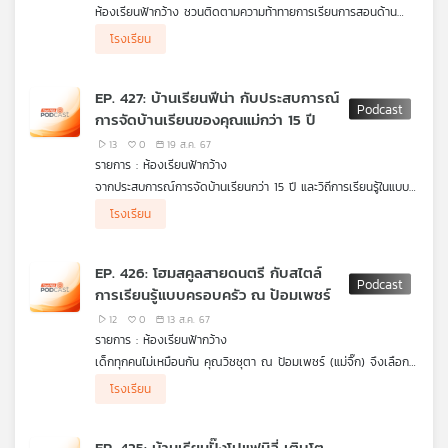
ห้องเรียนฟ้ากว้าง ชวนติดตามความท้าทายการเรียนการสอนด้าน
วิทยาศาสตร์ในห้องเรียนของไทย ในช่วงสัปดาห์วิทยาศาสตร์ และ
โรงเรียน
กิจกรรมส่งเสริมการเรียนรู้ด้านต่าง ๆ เช่น ดำนาสร้างสรรค์ ปั้นฝัน
เกษตรกรรุ่นใหม่ ส่งเสริมเด็กปฐมวัยเรียนรู้วิถีชาวนา, ครูหนังตะลุง
ฝึกสอนเยาวชนใน จ.ตรัง สืบสานศิลปะการแสดงหนังตะลุงมรดกท้อง
EP. 427: บ้านเรียนฟีน่า กับประสบการณ์
ถิ่นไม่ให้สูญหาย, จ.มหาสารคาม เปิดศูนย์กลองยาว ส่งเสริมการเรียน
การจัดบ้านเรียนของคุณแม่กว่า 15 ปี
รู้และเศรษฐกิจชุมชน และสถานการณ์เด็กไทยบวชเรียนมากขึ้น
เนื่องจากหนีปัญหาความยากจน
13
0
19 ส.ค. 67
รายการ : ห้องเรียนฟ้ากว้าง
จากประสบการณ์การจัดบ้านเรียนกว่า 15 ปี และวิถีการเรียนรู้ในแบบ
ของบ้านเรียนฟีน่า เพื่อให้ลูกสาวได้เลือกเรียนตามสไตล์ที่เหมาะสม
โรงเรียน
และเป็นการจัดการเรียนรู้ที่ตอบโจทย์ทั้งลูกและครอบครัว แม่หญิง
สกาวรัตน์ วงศ์มั่นกิจการ จึงนำมาแบ่งปันบอกเล่าเพื่อเรียนรู้ร่วมกัน
EP. 426: โฮมสคูลสายดนตรี กับสไตล์
การเรียนรู้แบบครอบครัว ณ ป้อมเพชร์
12
0
13 ส.ค. 67
รายการ : ห้องเรียนฟ้ากว้าง
เด็กทุกคนไม่เหมือนกัน คุณวิชชุตา ณ ป้อมเพชร์ (แม่จิ๊ก) จึงเลือก
ให้ลูก ๆ ได้เรียนรู้ตามความสนใจ ส่งเสริมผ่านกิจกรรมด้านดนตรีและ
โรงเรียน
การร้องเพลง พร้อมทั้งแบ่งปันการเตรียมความพร้อมให้กับลูก เพื่อ
ก้าวสู่เป้าหมายที่วางไว้
EP. 425: บ้านเรียนปั๊งโปแฟมิลี่ เติบโต