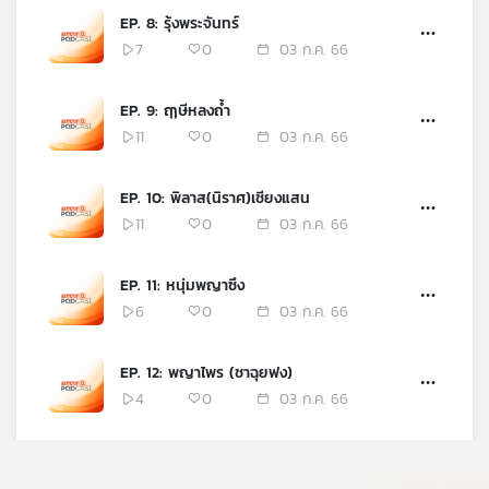
EP. 8: รุ้งพระจันทร์
เครือ
ข่าย
7
0
03 ก.ค. 66
วิทยุ
ไทย
EP. 9: ฤๅษีหลงถ้ำ
พี
11
0
03 ก.ค. 66
บี
เอส
EP. 10: พิลาส(นิราศ)เชียงแสน
11
0
03 ก.ค. 66
แผนที่
วิทยุ
EP. 11: หนุ่มพญาซึง
เครือ
6
0
03 ก.ค. 66
ข่าย
EP. 12: พญาไพร (ชาฉุยฟง)
4
0
03 ก.ค. 66
EP. 13: ดอกระมิงค์
1
0
03 ก.ค. 66