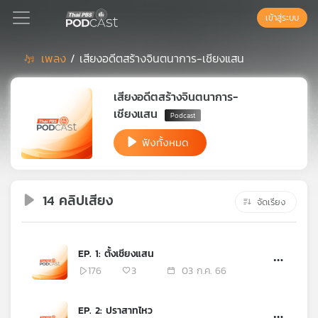
เข้าสู่ระบบ
เพลง
/ เสียงอดีตสร้างจินตนาการ-เชียงแสน
Podcast
เสียงอดีตสร้างจินตนาการ-
เชียงแสน
เพล
ฟังทั้งหมด
ย์
ลิ
สต์
แนะนำ
14 คลิปเสียง
จัดเรียง
เพล
EP. 1: ตั้งเชียงแสน
ย์
176
3
03 ก.ค. 66
ลิ
สต์
ของ
EP. 2: ปราสาทไหว