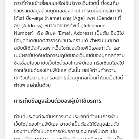
คุณ
การที่ท่านเข้าเยี่ยมชมหรือใช้บริการเว็บไซต์นี้ ซึ่งจะเก็บ
รวบรวมข้อมูลส่วนบุคคลของท่านในกรณีที่สมัครสมาชิก
ได้แก่ ชื่อ-สกุล (Name) อายุ (Age) เพศ (Gender) ที่
อยู่ (Address) หมายเลขโทรศัพท์ (Telephone
เพลง
Number) หรือ อีเมล์ (Email Address) เป็นต้น ซึ่งมิใช่
ข้อมูลที่โดยปกติสาธารณชนจะทราบได้ สำหรับนโยบาย
ฉบับนี้ใช้บังคับเฉพาะเว็บไซต์ของไทยพีบีเอสเท่านั้น และ
บทความ
ไม่มีผลใช้บังคับต่อการปฏิบัติของเว็บไซต์ของบุคคลที่สาม
ซึ่งเชื่อมโยงมายังเว็บไซต์ของไทยพีบีเอส หรือเชื่อมโยงไป
จากเว็บไซต์ของไทยพีบีเอส ดังนั้น ขอให้ท่านทำความ
ข่าว
เข้าใจนโยบายคุ้มครองสิทธิส่วนบุคคลที่จัดทำโดยเว็บไซต์
และ
ต่างๆ เหล่านั้นด้วย
กิจกรรม
การเก็บข้อมูลส่วนตัวของผู้เข้าใช้บริการ
เกี่ยว
กับ
ท่านที่ประสงค์จะใช้บริการบางประเภทที่ดำเนินการผ่าน
เรา
เว็บไซต์ของไทยพีบีเอส อาจจำเป็นต้องให้ข้อมูลส่วนตัว
ของท่านที่จำเป็นต่อการให้บริการของไทยพีบีเอส เช่น
การสมัครงาน การลงทะเบียนสัมมนา หรือการสมัครเป็น