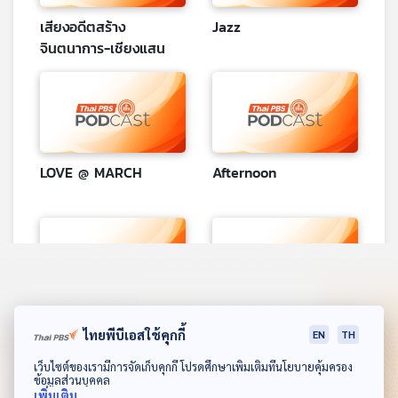
คุณ
เสียงอดีตสร้าง
๋Jazz
จินตนาการ-เชียงแสน
เพลง
บทความ
LOVE @ MARCH
Afternoon
ข่าว
และ
กิจกรรม
เกี่ยว
Relaxing Song
Christmas
กับ
ไทยพีบีเอสใช้คุกกี้
EN
TH
เรา
ดาวน์โหลด Thai PBS Podcast Application
เว็บไซต์ของเรามีการจัดเก็บคุกกี้ โปรดศึกษาเพิ่มเติมที่นโยบายคุ้มครอง
ข้อมูลส่วนบุคคล
เพิ่มเติม