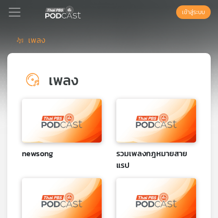
เข้าสู่ระบบ
เพลง
Podcast
เพลง
เพล
ย์
ลิ
สต์
แนะนำ
newsong
รวมเพลงกฎหมายสาย
แรป
เพล
ย์
ลิ
สต์
ของ