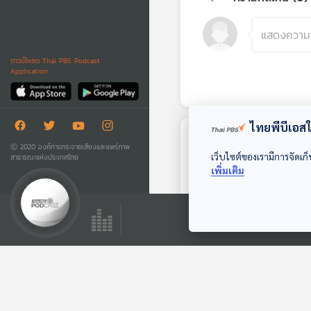
ดาวน์โหลด Thai PBS Podcast
Application
ไทยพีบีเอสใช
ตอนถัดไป
Ⓒ 2020 องค์การกระจายเสียงและแพร่ภาพ
เว็บไซต์ของเรามีการจัดเก็
สาธารณะแห่งประเทศไทย
เพิ่มเติม
29:03
EP. 115: ชเวดากอง
เจดีย์ทองกลางใจ
มอญ-พม่า
ทีละเรื่อง ทีละภาพ