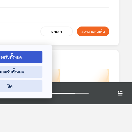
ยกเลิก
ส่งความคิดเห็น
อมรับทั้งหมด
่ยอมรับทั้งหมด
ปิด
9:03
29:03
29:03
ู้”...
EP. 119: ชินพยู บวช
EP. 120: หงสาวดี
แดน
ลูกแก้วของชาวลุ่มอิ
แดนศัตรูผู้น่ารัก?
รวดี
ทีละเรื่อง ทีละภาพ
ทีละเรื่อง ทีละภาพ