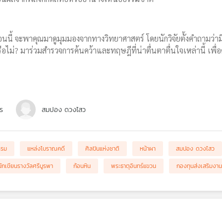
นนี้ จะพาคุณมาดูมุมมองจากทางวิทยาศาสตร์ โดยนักวิจัยตั้งคำถามว่ามี
ม่? มาร่วมสำรวจการค้นคว้าและทฤษฎีที่น่าตื่นตาตื่นใจเหล่านี้ เพื่อ
ร
สมปอง ดวงไสว
รรม
แหล่งโบราณคดี
ศิลปินแห่งชาติ
หน้าผา
สมปอง ดวงไสว
นักเขียนรางวัลศรีบูรพา
ก้อนหิน
พระธาตุอินทร์แขวน
กองทุนส่งเสริมงา