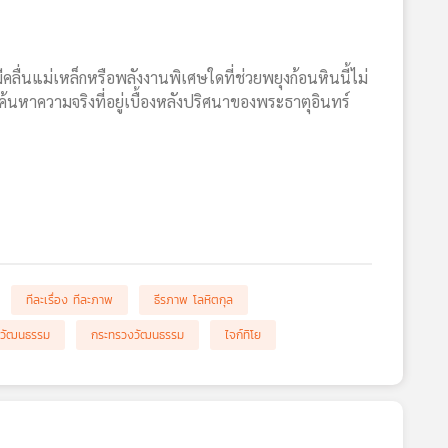
คลื่นแม่เหล็กหรือพลังงานพิเศษใดที่ช่วยพยุงก้อนหินนี้ไม่
ค้นหาความจริงที่อยู่เบื้องหลังปริศนาของพระธาตุอินทร์
ทีละเรื่อง ทีละภาพ
ธีรภาพ โลหิตกุล
นวัฒนธรรม
กระทรวงวัฒนธรรม
ไจก์ทิโย