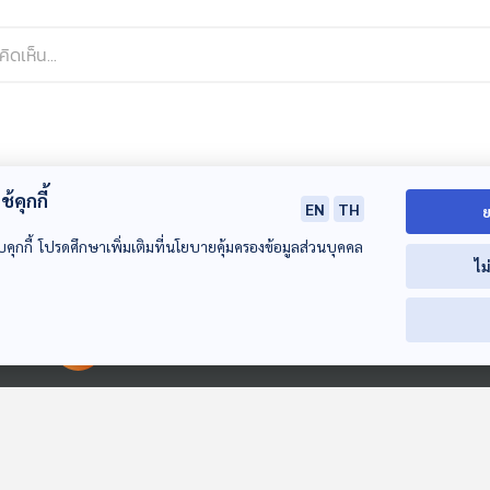
้คุกกี้
EN
TH
ย
บคุกกี้ โปรดศึกษาเพิ่มเติมที่นโยบายคุ้มครองข้อมูลส่วนบุคคล
ไม
00:00:00
00:00:00
29:03
29:03
2
EP. 116: สิ่งศักดิ์สิทธิ์
EP. 117: มหัศจรรย์ตะ
EP. 118: คิดถึง “ช
รอบมหาเจดีย์ชเวดาก
นะคา สมุนไพรประทิน
ในวันสงกรานต์
อง
ผิวสาวพม่า
เจดีย์ทองคำ
ทีละเรื่อง ทีละภาพ
ทีละเรื่อง ทีละภาพ
ทีละเรื่อง ทีละภาพ