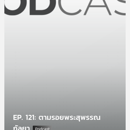
คุณ
เพลง
บทความ
ข่าว
และ
กิจกรรม
เกี่ยว
กับ
เรา
EP. 121: ตามรอยพระสุพรรณ
กัลยา