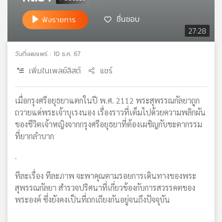
เครือ
ชื่นชอบ
ฟังรายการ
ข่าย
27:28
วิทยุ
ไทย
พี
วันที่เผยแพร่ : 10 ธ.ค. 67
บี
เพิ่มในเพลย์ลิสต์
แชร์
เอส
เมื่อกรุงศรีอยุธยาแตกในปี พ.ศ. 2112 พระสุพรรณกัลยาถูก
ถวายแด่พระเจ้าบุเรงนอง เรื่องราวที่เต็มไปด้วยความพลิกผัน
แผนที่
วิทยุ
ของชีวิตเจ้าหญิงจากกรุงศรีอยุธยาที่ต้องเผชิญกับชะตากรรม
เครือ
ที่ยากลำบาก
ข่าย
.
ทีละเรื่อง ทีละภาพ จะพาคุณตามรอยการเดินทางของพระ
สุพรรณกัลยา สำรวจปริศนาที่เกี่ยวข้องกับการสวรรคตของ
พระองค์ ซึ่งยังคงเป็นที่ถกเถียงกันอยู่จนถึงปัจจุบัน