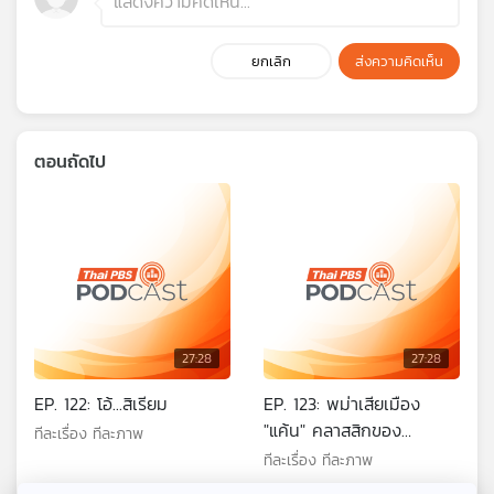
ยกเลิก
ส่งความคิดเห็น
ตอนถัดไป
27:28
27:28
EP. 122: โอ้...สิเรียม
EP. 123: พม่าเสียเมือง
"แค้น" คลาสสิกของ
ทีละเรื่อง ทีละภาพ
ม.ร.ว.คึกฤทธิ์ ปราโมช
ทีละเรื่อง ทีละภาพ