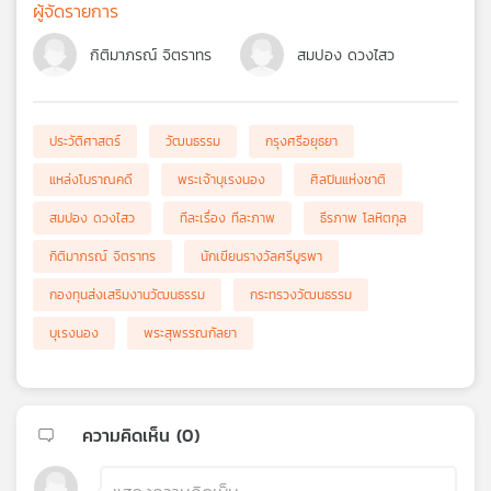
ผู้จัดรายการ
กิติมาภรณ์ จิตราทร
สมปอง ดวงไสว
ประวัติศาสตร์
วัฒนธรรม
กรุงศรีอยุธยา
แหล่งโบราณคดี
พระเจ้าบุเรงนอง
ศิลปินแห่งชาติ
สมปอง ดวงไสว
ทีละเรื่อง ทีละภาพ
ธีรภาพ โลหิตกุล
กิติมาภรณ์ จิตราทร
นักเขียนรางวัลศรีบูรพา
กองทุนส่งเสริมงานวัฒนธรรม
กระทรวงวัฒนธรรม
บุเรงนอง
พระสุพรรณกัลยา
ความคิดเห็น (
0
)