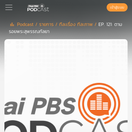
เข้าสู่ระบบ
Podcast /
รายการ /
ทีละเรื่อง ทีละภาพ /
EP. 121: ตาม
รอยพระสุพรรณกัลยา
Podcast
เพล
ย์
ลิ
สต์
แนะนำ
เพล
ย์
ลิ
สต์
ของ