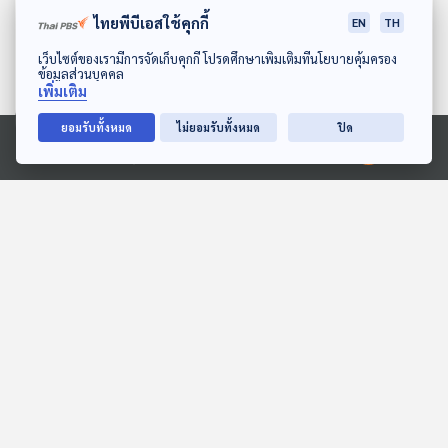
ไทยพีบีเอสใช้คุกกี้
EN
TH
ดาวน์โหลด Thai PBS Podcast Application
เว็บไซต์ของเรามีการจัดเก็บคุกกี้ โปรดศึกษาเพิ่มเติมที่นโยบายคุ้มครอง
ข้อมูลส่วนบุคคล
เพิ่มเติม
ยอมรับทั้งหมด
ไม่ยอมรับทั้งหมด
ปิด
27:28
27:28
Ⓒ 2020 องค์การกระจายเสียงและแพร่ภาพสาธารณะแห่งประเทศไทย
EP. 124: เสียงเพรียกจา
EP. 125: ชมพระราชวังมัณฑ
กมัณฑะเลย์
ะเลย์
ทีละเรื่อง ทีละภาพ
ทีละเรื่อง ทีละภาพ
ตอนที่เกี่ยวข้อง