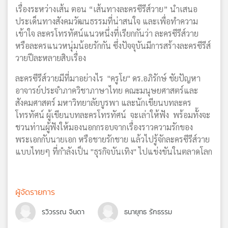
เรื่องระหว่างเส้น ตอน “เส้นทางละครซีรีส์วาย” นำเสนอ
เครือ
ประเด็นทางสังคมวัฒนธรรมที่น่าสนใจ และเพื่อทำความ
ข่าย
เข้าใจ ละครโทรทัศน์แนวหนึ่งที่เรียกกันว่า ละครซีรีส์วาย
วิทยุ
ไทย
หรือละครแนวหนุ่มน้อยรักกัน ซึ่งปัจจุบันมีการสร้างละครซีรีส์
พี
วายปีละหลายสิบเรื่อง
บี
ละครซีรีส์วายมีที่มาอย่างไร "ครูโย" ดร.อภิรักษ์ ชัยปัญหา
เอส
อาจารย์ประจำภาควิชาภาษาไทย คณะมนุษยศาสตร์และ
สังคมศาสตร์ มหาวิทยาลัยบูรพา และนักเขียนบทละคร
โทรทัศน์ ผู้เขียนบทละครโทรทัศน์ จะเล่าให้ฟัง พร้อมทั้งจะ
แผนที่
ชวนท่านผู้ฟังให้มองนอกกรอบจากเรื่องราวความรักของ
วิทยุ
เครือ
พระเอกกับนายเอก หรือชายรักชาย แล้วไปรู้จักละครซีรีส์วาย
ข่าย
แบบไทยๆ ที่กำลังเป็น "ธุรกิจบันเทิง" ไปแข่งขันในตลาดโลก
ผู้จัดรายการ
รวิวรรณ จินดา
ธนายุทธ รักธรรม