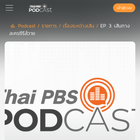
เข้าสู่ระบบ
Podcast /
รายการ /
เรื่องระหว่างเส้น /
EP. 3: เส้นทาง
ละครซีรีส์วาย
Podcast
เพล
ย์
ลิ
สต์
แนะนำ
เพล
ย์
ลิ
สต์
ของ