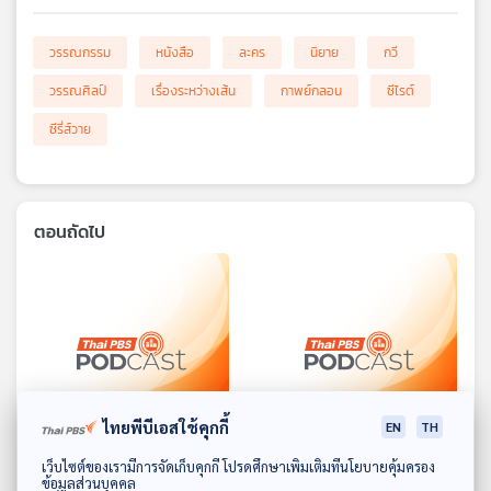
วรรณกรรม
หนังสือ
ละคร
นิยาย
กวี
วรรณศิลป์
เรื่องระหว่างเส้น
กาพย์กลอน
ซีไรต์
ซีรี่ส์วาย
ตอนถัดไป
ไทยพีบีเอสใช้คุกกี้
26:07
26:07
EN
TH
ดาวน์โหลด Thai PBS Podcast Application
เว็บไซต์ของเรามีการจัดเก็บคุกกี้ โปรดศึกษาเพิ่มเติมที่นโยบายคุ้มครอง
EP. 4: วารีดุริยางค์ พุทธ
EP. 5: วันทองไม่ตาย
ข้อมูลส่วนบุคคล