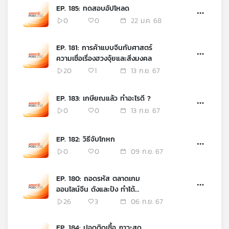
EP. 185: ทดสอบอัปโหลด
เครือ
0
0
22 ม.ค. 68
ข่าย
วิทยุ
ไทย
EP. 181: การค้าแบบจีนกับศาสตร์
พี
ความเชื่อเรื่องฮวงจุ้ยและสิ่งมงคล
บี
20
1
13 ก.ย. 67
เอส
EP. 183: เกษียณแล้ว ทำอะไรดี ?
0
0
13 ก.ย. 67
แผนที่
วิทยุ
EP. 182: วิธีจับโกหก
เครือ
ข่าย
0
0
09 ก.ย. 67
EP. 180: ถอดรหัส ตลาดเกม
ออนไลน์จีน ดังและปัง ทำได้
อย่างไร
26
3
06 ก.ย. 67
EP. 184: ปอดติดเชื้อ ภาวะสุด