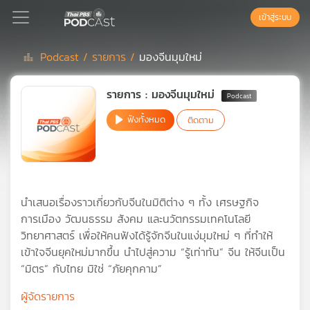
เข้าสู่ระบบ
Podcast /
รายการ /
มองจีนมุมใหม่
Podcast
รายการ : มองจีนมุมใหม่
ฟังทั้งหมด
ติดตาม
เพล
ย์
ลิ
สต์
แนะนำ
นำเสนอเรื่องราวเกี่ยวกับจีนในมิติต่าง ๆ ทั้ง เศรษฐกิจ
การเมือง วัฒนธรรม สังคม และนวัตกรรมเทคโนโลยี
วิทยาศาสตร์ เพื่อให้คนฟังได้รู้จักจีนในแง่มุมใหม่ ๆ ที่ทำให้
เพล
เข้าใจจีนยุคใหม่มากขึ้น นำไปสู่ความ “รู้เท่าทัน” จีน ให้จีนเป็น
ย์
“มิตร” กับไทย มิใช่ “ภัยคุกคาม”
ลิ
สต์
ผู้จัดรายการ
ของ