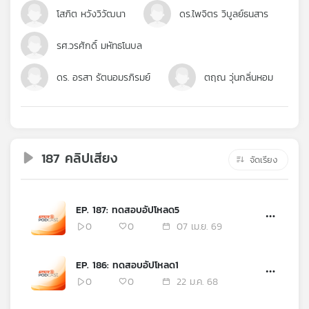
คุณ
โสภิต หวังวิวัฒนา
ดร.ไพจิตร วิบูลย์ธนสาร
รศ.วรศักดิ์ มหัทธโนบล
เพลง
ดร. อรสา รัตนอมรภิรมย์
ตฤณ วุ่นกลิ่นหอม
บทความ
187 คลิปเสียง
ข่าว
จัดเรียง
และ
กิจกรรม
EP. 187: ทดสอบอัปโหลด5
0
0
07 เม.ย. 69
เกี่ยว
กับ
EP. 186: ทดสอบอัปโหลด1
เรา
0
0
22 ม.ค. 68