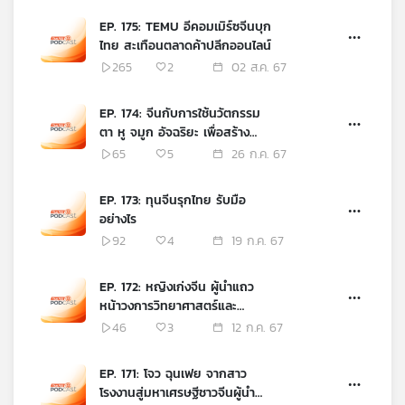
EP. 175: TEMU อีคอมเมิร์ซจีนบุก
ไทย สะเทือนตลาดค้าปลีกออนไลน์
265
2
02 ส.ค. 67
EP. 174: จีนกับการใช้นวัตกรรม
ตา หู จมูก อัจฉริยะ เพื่อสร้าง
Smart Cities
65
5
26 ก.ค. 67
EP. 173: ทุนจีนรุกไทย รับมือ
อย่างไร
92
4
19 ก.ค. 67
EP. 172: หญิงเก่งจีน ผู้นำแถว
หน้าวงการวิทยาศาสตร์และ
เทคโนโลยี
46
3
12 ก.ค. 67
EP. 171: โจว ฉุนเฟย จากสาว
โรงงานสู่มหาเศรษฐีชาวจีนผู้นำ