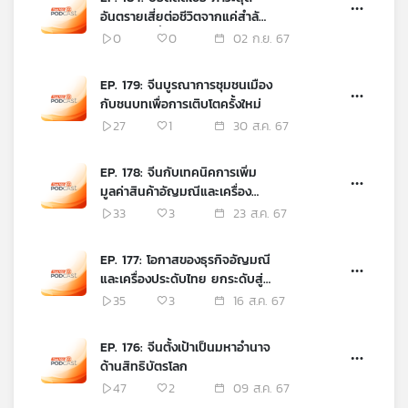
อันตรายเสี่ยต่อชีวิตจากแค่สำลัก
อาหารหรือน้ำ
0
0
02 ก.ย. 67
EP. 179: จีนบูรณาการชุมชนเมือง
กับชนบทเพื่อการเติบโตครั้งใหม่
27
1
30 ส.ค. 67
EP. 178: จีนกับเทคนิคการเพิ่ม
มูลค่าสินค้าอัญมณีและเครื่อง
ประดับโดยใช้ความเชื่อและศรัทธา
33
3
23 ส.ค. 67
ทางศาสนา
EP. 177: โอกาสของธุรกิจอัญมณี
และเครื่องประดับไทย ยกระดับสู่
โลกผ่านตลาดจีน
35
3
16 ส.ค. 67
EP. 176: จีนตั้งเป้าเป็นมหาอำนาจ
ด้านสิทธิบัตรโลก
47
2
09 ส.ค. 67