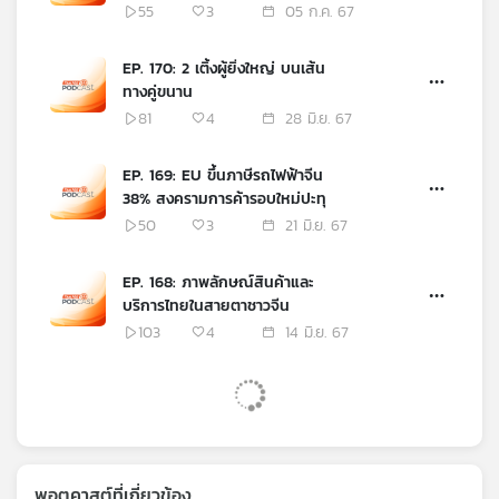
ด้านเลนส์ เทคโนโลยี
55
3
05 ก.ค. 67
EP. 170: 2 เติ้งผู้ยิ่งใหญ่ บนเส้น
ทางคู่ขนาน
81
4
28 มิ.ย. 67
EP. 169: EU ขึ้นภาษีรถไฟฟ้าจีน
38% สงครามการค้ารอบใหม่ปะทุ
50
3
21 มิ.ย. 67
EP. 168: ภาพลักษณ์สินค้าและ
บริการไทยในสายตาชาวจีน
103
4
14 มิ.ย. 67
พอตคาสต์ที่เกี่ยวข้อง