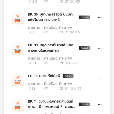
180
1
27 ธ.ค. 65
คุณ
EP. 35: บูชาเทพสุรัสวดี บนเกาะ
แห่งจินตนาการ บาหลี
เพลง
รายการ : ทีละเรื่อง ทีละภาพ
38
1
22 ธ.ค. 65
บทความ
EP. 33: หยุดเวลาไว้ บาหลี หยด
น้ำอมฤตในห้วงนทีลึก
รายการ : ทีละเรื่อง ทีละภาพ
ข่าว
60
1
15 ธ.ค. 65
และ
กิจกรรม
EP. 12: มหานทีไม่มีแพ้
รายการ : ทีละเรื่อง ทีละภาพ
89
1
04 ต.ค. 65
เกี่ยว
กับ
เรา
EP. 11: วิมานแห่งการสมานฉันท์
พุทธ - ผี - พราหมณ์ / “ตาดผา
ส้วม” ชื่อนั้นสำคัญไฉน?