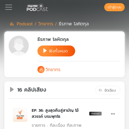
เข้าสู่ระบบ
Podcast /
วิทยากร /
ธีรภาพ โลหิตกุล
Podcast
ธีรภาพ โลหิตกุล
ฟังทั้งหมด
เพล
ย์
ลิ
วิทยากร
สต์
แนะนำ
16 คลิปเสียง
จัดเรียง
เพล
ย์
EP. 36: สูงสุดคืนสู่สามัญ โอ้
ลิ
สวรรค์ บรมพุทโธ
สต์
ของ
รายการ : ทีละเรื่อง ทีละภาพ