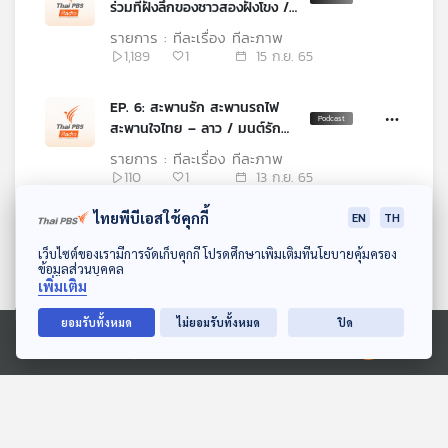
ร่วมที่ฝังลึกของชาวสองฝั่งโขง /
สะดือโขง ณ แก่งอาฮง
รายการ : ทีละเรื่อง ทีละภาพ
1,189
1
15 ก.ย. 65
EP. 6: สะพานรัก สะพานรถไฟ
สะพานใจไทย – ลาว / มนต์รัก
สะพานฮักแพง
รายการ : ทีละเรื่อง ทีละภาพ
110
1
13 ก.ย. 65
ไทยพีบีเอสใช้คุกกี้
EN
TH
EP. 5: จากแก่งคุดคู้ ถึงสันทราย
สีทันดร / ศรีเชียงใหม่: สาย
ดาวน์โหลด Thai PBS Podcast Application
เว็บไซต์ของเรามีการจัดเก็บคุกกี้ โปรดศึกษาเพิ่มเติมที่นโยบายคุ้มครอง
สัมพันธ์ ล้านนา – ล้านช้าง
ข้อมูลส่วนบุคคล
รายการ : ทีละเรื่อง ทีละภาพ
เพิ่มเติม
161
2
08 ก.ย. 65
ยอมรับทั้งหมด
ไม่ยอมรับทั้งหมด
ปิด
EP. 4: “เชียงทอง” ของพระราชาผู้
Ⓒ 2020 องค์การกระจายเสียงและแพร่ภาพสาธารณะแห่งประเทศไทย
แม้แต่ฟ้ายังค้อมคารวะ / หลวง
พระบาง: อู่อารยธรรมล้านช้าง
รายการ : ทีละเรื่อง ทีละภาพ
ราชธานีริมฝั่งโขง
139
2
06 ก.ย. 65