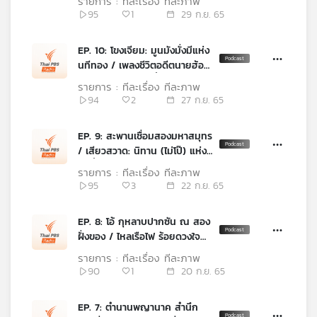
รายการ : ทีละเรื่อง ทีละภาพ
95
1
29 ก.ย. 65
เครือ
ข่าย
วิทยุ
EP. 10: โขงเจียม: มูนมังมั่งมีแห่ง
ไทย
นทีทอง / เพลงชีวิตอดีตนายฮ้อย
พี
นักแรมทางแห่งลุ่มน้ำสองสี
รายการ : ทีละเรื่อง ทีละภาพ
บี
94
2
27 ก.ย. 65
เอส
EP. 9: สะพานเชื่อมสองมหาสมุทร
/ เสียวสวาด: นิทาน (ไม่โป๊) แห่ง
แผนที่
ลุ่มน้ำโขง
รายการ : ทีละเรื่อง ทีละภาพ
วิทยุ
95
3
22 ก.ย. 65
เครือ
ข่าย
EP. 8: โอ้ กุหลาบปากซัน ณ สอง
ฝั่งของ / ไหลเรือไฟ ร้อยดวงใจ
เปี่ยมศรัทธามหานที
รายการ : ทีละเรื่อง ทีละภาพ
90
1
20 ก.ย. 65
EP. 7: ตำนานพญานาค สำนึก