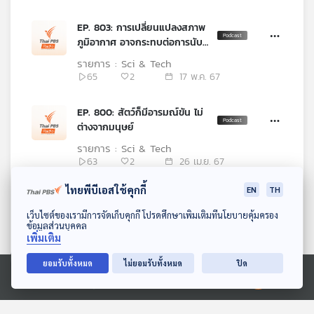
EP. 803: การเปลี่ยนแปลงสภาพ
ภูมิอากาศ อาจกระทบต่อการนับ
เวลาของโลก
รายการ : Sci & Tech
65
2
17 พ.ค. 67
EP. 800: สัตว์ก็มีอารมณ์ขัน ไม่
ต่างจากมนุษย์
รายการ : Sci & Tech
63
2
26 เม.ย. 67
ไทยพีบีเอสใช้คุกกี้
EN
TH
EP. 798: ทำไมต้องใช้ "ลายนิ้วมือ"
ในการพิสูจน์เอกลักษณ์บุคคล?
ดาวน์โหลด Thai PBS Podcast Application
เว็บไซต์ของเรามีการจัดเก็บคุกกี้ โปรดศึกษาเพิ่มเติมที่นโยบายคุ้มครอง
ข้อมูลส่วนบุคคล
รายการ : Sci & Tech
เพิ่มเติม
71
3
12 เม.ย. 67
ยอมรับทั้งหมด
ไม่ยอมรับทั้งหมด
ปิด
EP. 797: "ไฮโดรเจน" พลังงาน
Ⓒ 2020 องค์การกระจายเสียงและแพร่ภาพสาธารณะแห่งประเทศไทย
ทางเลือกใหม่ที่จะช่วยลดการ
ปล่อยมลพิษและเป็นมิตรกับสิ่ง