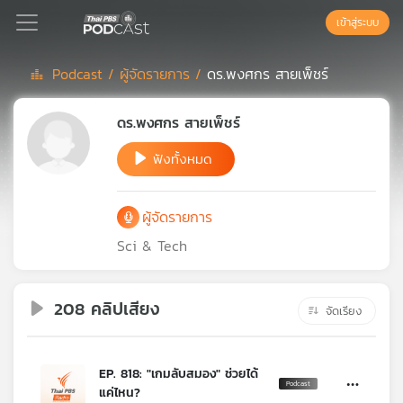
เข้าสู่ระบบ
Podcast /
ผู้จัดรายการ /
ดร.พงศกร สายเพ็ชร์
Podcast
ดร.พงศกร สายเพ็ชร์
ฟังทั้งหมด
เพล
ย์
ลิ
ผู้จัดรายการ
สต์
แนะนำ
Sci & Tech
208 คลิปเสียง
เพล
จัดเรียง
ย์
ลิ
สต์
EP. 818: "เกมลับสมอง" ช่วยได้
ของ
แค่ไหน?