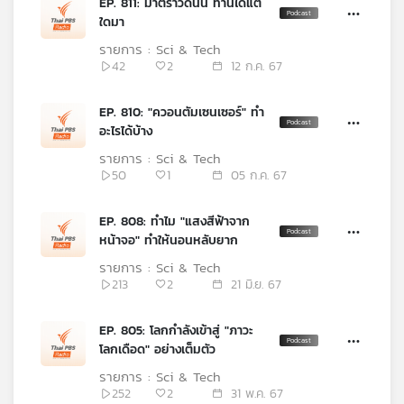
EP. 811: มาตราวัดนั้น ท่านได้แต่
เครือ
ใดมา
ข่าย
รายการ : Sci & Tech
วิทยุ
42
2
12 ก.ค. 67
ไทย
พี
EP. 810: "ควอนตัมเซนเซอร์" ทำ
บี
อะไรได้บ้าง
เอส
รายการ : Sci & Tech
50
1
05 ก.ค. 67
แผนที่
EP. 808: ทำไม "แสงสีฟ้าจาก
วิทยุ
หน้าจอ" ทำให้นอนหลับยาก
เครือ
ข่าย
รายการ : Sci & Tech
213
2
21 มิ.ย. 67
EP. 805: โลกกำลังเข้าสู่ "ภาวะ
โลกเดือด" อย่างเต็มตัว
รายการ : Sci & Tech
252
2
31 พ.ค. 67