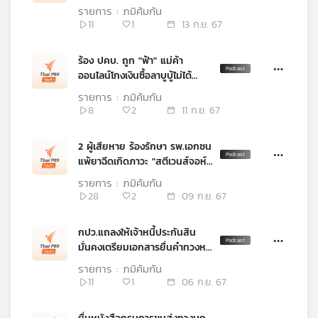
คุณ
มิจฉาชีพหลอกชักชวนทำภารกิจ
รายการ : ภูมิคุ้มกัน
งานหารายได้เสริมรวมเสียหาย
11
1
13 ก.ย. 67
2.96 ล้านบาท / อดนอนกระตุ้น
ปวดหัวไมเกรน
เพลง
ร้อง ปคบ. ถูก "ฟ้า" แม่ค้า
ออนไลน์โกงเงินซื้อลาบูบู้ไม่ได้
สินค้า / บริษัทรับเหมาสร้างบ้าน
รายการ : ภูมิคุ้มกัน
ฉ้อฉล รับเงินไปแล้ว สร้างไม่แล้ว
8
2
11 ก.ย. 67
บทความ
เสร็จ / กินปลาลดความเสี่ยงต่อ
สมองเสื่อม
2 ผู้เสียหาย ร้องรักษา รพ.เอกชน
แพ้ยาฉีดเกิดภาวะ "สตีเวนส์จอห์น
ข่าว
สัน" สูญเสียการมองเห็นและแผล
และ
รายการ : ภูมิคุ้มกัน
ไหม้ทั้งตัว / เครื่องดื่มแอลกอฮอล์
กิจกรรม
28
2
09 ก.ย. 67
กระตุ้นอาการปวดหัวไมเกรน
กปว.แถลงให้เจ้าหนี้ประกันสิน
มั่นคงเตรียมเอกสารยื่นคำทวงหนี้
เกี่ยว
ออนไลน์ 9 ก.ย 67 / ศาลฯ
กับ
รายการ : ภูมิคุ้มกัน
ยกฟ้อง "ดารุมะ ซูชิ" แต่มีแผน
เรา
11
1
06 ก.ย. 67
เยียวยาลูกค้าที่ได้รับผลกระทบ /
โซดาไฟสามารถใช้ในอาหารได้จริง