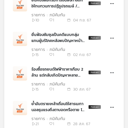
ยื่นหนังสือกรมการขนส่งทางบก
หรือ
เครือ
ให้ทบทวนการปฏิรูปรถเมล์ /
ตำรวจไซเบอร์จับแก๊งคอล
ข่าย
รายการ : ภูมิคุ้มกัน
เซ็นเตอร์ลากสายสัญญาณ
วิทยุ
10
1
04 ก.ย. 67
อินเทอร์เน็ตข้ามแม่น้ำเมย / กิน
ไทย
ปลาหมอคางดำแล้วโรคด่างขาวดี
พี
ยื่นฟ้องซัมซุงเป็นคดีแบบกลุ่ม
ขึ้นจริงหรือ
บี
แทนผู้บริโภคหลังพบปัญหาหน้า
เอส
จอเป็นเส้นเขียวจากการอัปเดต
รายการ : ภูมิคุ้มกัน
ซอฟต์แวร์ / ดื่มสุราแล้วได้อะไร
15
1
02 ก.ย. 67
แผนที่
ร้องซื้อรถยนต์ไฟฟ้าราคาเกือบ 2
วิทยุ
ล้าน แต่กลับเกิดปัญหาหลาย
เครือ
อย่าง / คำศัพท์วิทยาศาสตร์ ถ้า
รายการ : ภูมิคุ้มกัน
ข่าย
ใช้ไม่ถูกความหมายผิด
15
1
30 ส.ค. 67
ย้ำอันตรายเหล้าเถื่อนใช้สารเมทา
นอลรุนแรงถึงตาบอดหรือตาย ไม่
ดื่มดีที่สุด / อาหารขึ้นราอาจก่อ
รายการ : ภูมิคุ้มกัน
มะเร็งได้จริงหรือ
21
1
28 ส.ค. 67