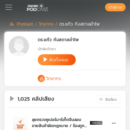
เข้าสู่ระบบ
Podcast /
วิทยากร /
ดร.แก้ว กังสดาลอำไพ
Podcast
ดร.แก้ว กังสดาลอำไพ
นักพิษวิทยา
เพล
ย์
ฟังทั้งหมด
ลิ
สต์
วิทยากร
แนะนำ
1,025 คลิปเสียง
จัดเรียง
เพล
ย์
ลิ
สต์
ลุยตรวจซูเปอร์มาร์เก็ตจีนลอบ
ของ
ขายสินค้าผิดกฎหมาย / ร้องถูก