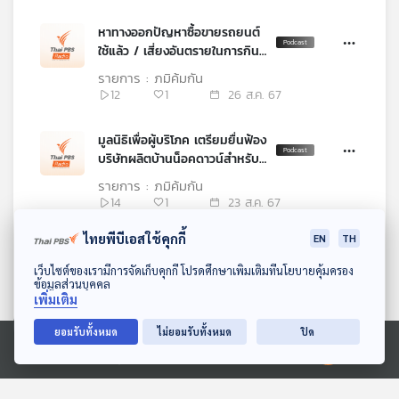
หาทางออกปัญหาซื้อขายรถยนต์
ใช้แล้ว / เสี่ยงอันตรายในการกิน
สารสกัดแปะก๊วยในปริมาณสูง
รายการ : ภูมิคุ้มกัน
และยาวนาน
12
1
26 ส.ค. 67
มูลนิธิเพื่อผู้บริโภค เตรียมยื่นฟ้อง
บริษัทผลิตบ้านน็อคดาวน์สำหรับ
หมา-แมว / ร้อง ปคบ. โครงการ
รายการ : ภูมิคุ้มกัน
หมู่บ้านและคอนโดฯ สร้างไม่เสร็จ
14
1
23 ส.ค. 67
ตามที่กำหนด / งานวิจัยเกี่ยวกับ
ความเสี่ยงการฉีดโบท็อกซ์
ไทยพีบีเอสใช้คุกกี้
EN
TH
จับกุมผู้ขายบุหรี่ไฟฟ้าล็อตใหญ่ /
ย้ำเตือนบุหรี่ไฟฟ้าอันตรายมาก
ดาวน์โหลด Thai PBS Podcast Application
เว็บไซต์ของเรามีการจัดเก็บคุกกี้ โปรดศึกษาเพิ่มเติมที่นโยบายคุ้มครอง
จากคนเคยสูบและป่วยเกือบตาย
ข้อมูลส่วนบุคคล
รายการ : ภูมิคุ้มกัน
เพิ่มเติม
/ น้ำต้มใบมะละกอบำบัดมะเร็ง
25
1
21 ส.ค. 67
จริงหรือ
ยอมรับทั้งหมด
ไม่ยอมรับทั้งหมด
ปิด
ปัญหารถเมล์ไทย /ผลักดันแก้ไข
Ⓒ 2020 องค์การกระจายเสียงและแพร่ภาพสาธารณะแห่งประเทศไทย
ระบบขนส่งมวลชนไทย / ลดสาร
พิษจากอาหารปิ้งย่าง