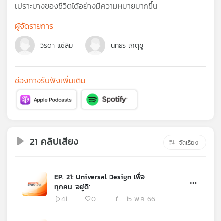
คุณ
เปราะบางของชีวิตได้อย่างมีความหมายมากขึ้น
ผู้จัดรายการ
เพลง
วิรดา แซ่ลิ่ม
นทธร เกตุชู
บทความ
ช่องทางรับฟังเพิ่มเติม
ข่าว
และ
กิจกรรม
21 คลิปเสียง
จัดเรียง
เกี่ยว
EP. 21: Universal Design เพื่อ
กับ
ทุกคน ‘อยู่ดี’
เรา
41
0
15 พ.ค. 66