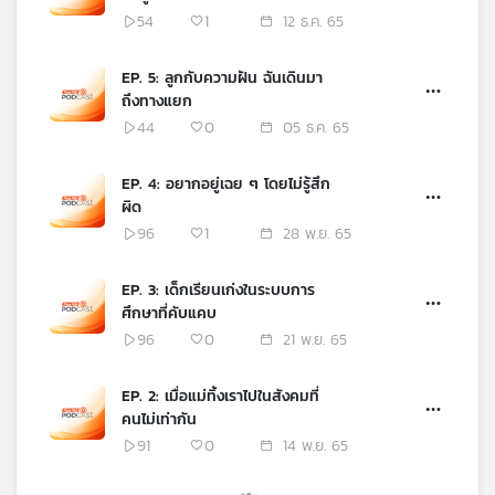
54
1
12 ธ.ค. 65
EP. 5: ลูกกับความฝัน ฉันเดินมา
ถึงทางแยก
44
0
05 ธ.ค. 65
EP. 4: อยากอยู่เฉย ๆ โดยไม่รู้สึก
ผิด
96
1
28 พ.ย. 65
EP. 3: เด็กเรียนเก่งในระบบการ
ศึกษาที่คับแคบ
96
0
21 พ.ย. 65
EP. 2: เมื่อแม่ทิ้งเราไปในสังคมที่
คนไม่เท่ากัน
91
0
14 พ.ย. 65