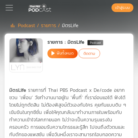
เข้าสู่ระบบ
Podcast /
รายการ /
มิตรLife
Podcast
รายการ : มิตรLife
ฟังทั้งหมด
ติดตาม
เพล
ย์
ลิ
สต์
แนะนำ
มิตรLife
รายการที่ Thai PBS Podcast x De/code อยาก
ชวน ‘เพื่อน’ วัยทำงานมาอยู่ใน ‘พื้นที่’ ที่เราอ่อนแอได้ ฟังได้
โดยไม่ถูกตัดสิน ไม่ต้องพิสูจน์ตัวเองกับใคร คุยกันแบบดิบ ๆ
เพล
เข้มข้นในทุกซีซั่น เพื่อให้คุณกลับมาทำงานภายในพร้อมกับ
ย์
ทำความเข้าใจโลกภายนอก ไม่ว่าจะเป็นความรุนแรงใน
ลิ
สต์
ครอบครัว การยอมรับความโกรธและรู้สึก ไปจนถึงตัวตนและ
ของ
กับดักของแพสชัน เพื่อวันหนึ่งเราจะสามารถโอบกอดความ