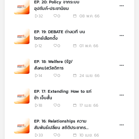
EP. 20: Policy จากระบบ
เครือ
อุปถัมภ์-ประชานิยม
ข่าย
32
0
08 พ.ค. 66
วิทยุ
ไทย
EP. 19: DEBATE ต่างเวที บน
พี
โจทย์เลือกตั้ง
บี
12
0
01 พ.ค. 66
เอส
EP. 18: Welfare (รัฐ/
สังคม)สวัสดิการ
แผนที่
14
0
24 เม.ย. 66
วิทยุ
เครือ
ข่าย
EP. 17: Extending: How to แก่
ช้า เจ็บสั้น
18
0
17 เม.ย. 66
EP. 16: Relationships ความ
สัมพันธ์เปลี่ยน สถิติประชากร
เปลี่ยน
33
0
10 เม.ย. 66