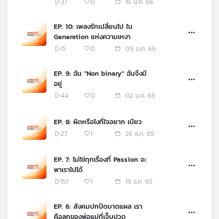
อะไร “ง่าย”
37
0
16 ม.ค. 66
EP. 10: เพลงรักเปลี่ยนไป ใน
Generation แห่งความเหงา
15
0
09 ม.ค. 66
EP. 9: ฉัน "Non binary" ฉันจึงมี
อยู่
44
0
02 ม.ค. 66
EP. 8: ผิดหรือไงที่ใจอยาก เบียว
27
1
26 ธ.ค. 65
EP. 7: ไม่ใช่ทุกเรื่องที่ Passion จะ
พาเราไปได้
151
1
19 ธ.ค. 65
EP. 6: สังคมปกปิดบาดแผล เรา
คือลูกของพ่อแม่ที่เจ็บปวด