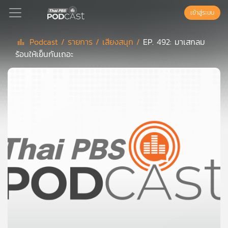
เข้าสู่ระบบ
Podcast /
รายการ /
เสียงสนุก /
EP. 492: มาเสกลม
ร้อนให้เย็นกันเถอะ
Podcast
เพล
ย์
ลิ
สต์
แนะนำ
เพล
ย์
ลิ
สต์
ของ