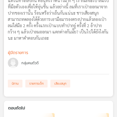
แต่ในทางกลับกัน ตอนที่เราหนาวมาก ๆ เราก็มักจะเป่าลมไป
เครือ
ที่มือตัวเองเพื่อให้อุ่นขึ้น แล้วอย่างนี้ ลมที่เราเป่าออกมาจาก
ข่าย
ปากของเรานั้น ร้อนหรือว่าเย็นกันแน่นะ ชาวเสียงสนุก
วิทยุ
สามารถทดลองได้ด้วยการเอามือมารองตรงปากแล้วลองเป่า
ไทย
ลมใส่มือ 2 ครั้ง ครั้งแรกเป่าแบบทำปากจู๋ ครั้งที่ 2 อ้าปาก
พี
กว้าง ๆ แล้วเป่าลมออกมา แตกต่างกันมั้ย? เป็นไปได้ยังไงกัน
บี
นะ มาหาคำตอบกันเถอะ
เอส
ผู้จัดรายการ
แผนที่
กลุ่มคนตัวดี
วิทยุ
เครือ
ข่าย
นิทาน
รายการเด็ก
เสียงสนุก
ตอนถัดไป