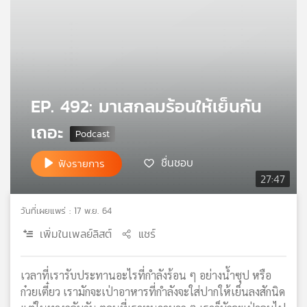
คุณ
เพลง
EP. 492: มาเสกลมร้อนให้เย็นกัน
บทความ
เถอะ
ข่าว
ชื่นชอบ
ฟังรายการ
และ
27:47
กิจกรรม
วันที่เผยแพร่ : 17 พ.ย. 64
เพิ่มในเพลย์ลิสต์
แชร์
เกี่ยว
กับ
เรา
เวลาที่เรารับประทานอะไรที่กำลังร้อน ๆ อย่างน้ำซุป หรือ
ก๋วยเตี๋ยว เรามักจะเป่าอาหารที่กำลังจะใส่ปากให้เย็นลงสักนิด