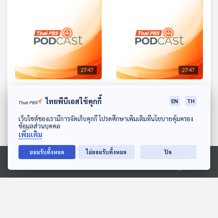
27:47
27:47
EP. 493: ทำไมเรียกกล้วย
EP. 494: รวมกันเราอยู่
ทอดว่ากล้วยแขก
ไทยพีบีเอสใช้คุกกี้
EN
TH
เสียงสนุก
เสียงสนุก
ดาวน์โหลด Thai PBS Podcast Application
เว็บไซต์ของเรามีการจัดเก็บคุกกี้ โปรดศึกษาเพิ่มเติมที่นโยบายคุ้มครอง
ข้อมูลส่วนบุคคล
เพิ่มเติม
ยอมรับทั้งหมด
ไม่ยอมรับทั้งหมด
ปิด
Ⓒ 2020 องค์การกระจายเสียงและแพร่ภาพสาธารณะแห่งประเทศไทย
27:47
27:47