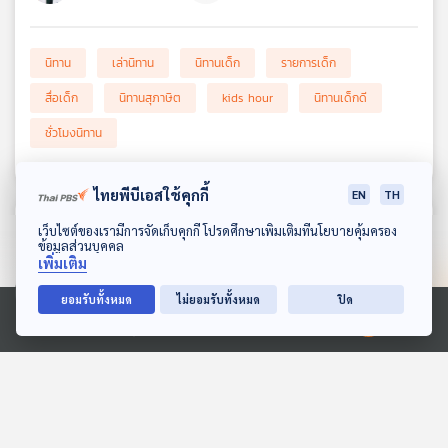
เครือ
ข่าย
นิทาน
เล่านิทาน
นิทานเด็ก
รายการเด็ก
วิทยุ
ไทย
สื่อเด็ก
นิทานสุภาษิต
kids hour
นิทานเด็กดี
พี
บี
ชั่วโมงนิทาน
เอส
ไทยพีบีเอสใช้คุกกี้
EN
TH
ความคิดเห็น (
0
)
แผนที่
ดาวน์โหลด Thai PBS Podcast Application
เว็บไซต์ของเรามีการจัดเก็บคุกกี้ โปรดศึกษาเพิ่มเติมที่นโยบายคุ้มครอง
ข้อมูลส่วนบุคคล
วิทยุ
เพิ่มเติม
เครือ
ข่าย
ยอมรับทั้งหมด
ไม่ยอมรับทั้งหมด
ปิด
ยกเลิก
ส่งความคิดเห็น
Ⓒ 2020 องค์การกระจายเสียงและแพร่ภาพสาธารณะแห่งประเทศไทย