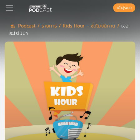
เข้าสู่ระบบ
Podcast /
รายการ /
Kids Hour - ชั่วโมงนิทาน /
เจอ
อะไรในป่า
Podcast
เพล
ย์
ลิ
สต์
แนะนำ
เพล
ย์
ลิ
สต์
ของ