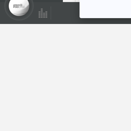
อ่านหนังสือ
ตอนถัดไป
43:18
EP. 3: ล่องไพร อ้าย
เกและงาดำ
ห้องสมุดหลังไมค์