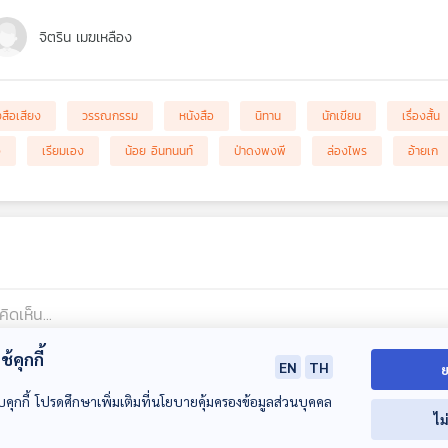
จิตริน เมฆเหลือง
งสือเสียง
วรรณกรรม
หนังสือ
นิทาน
นักเขียน
เรื่องสั้น
จ
เรียมเอง
น้อย อินทนนท์
ป่าดงพงพี
ล่องไพร
อ้ายเก
้คุกกี้
EN
TH
ย
บคุกกี้ โปรดศึกษาเพิ่มเติมที่นโยบายคุ้มครองข้อมูลส่วนบุคคล
ไม
ncMUFCMU
18 ส.ค. 67 06:22