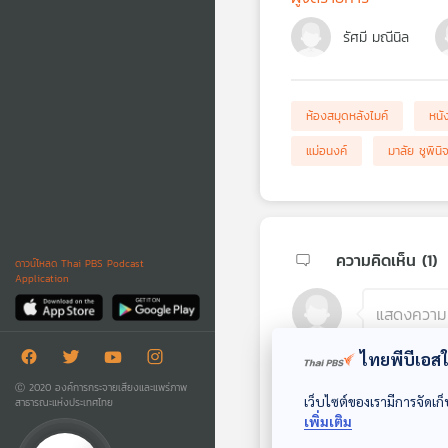
รัศมี มณีนิล
ห้องสมุดหลังไมค์
หนั
แม่อนงค์
มาลัย ชูพินิ
ความคิดเห็น (
1
)
ดาวน์โหลด Thai PBS Podcast
Application
ไทยพีบีเอสใช
Ⓒ 2020 องค์การกระจายเสียงและแพร่ภาพ
เว็บไซต์ของเรามีการจัดเก็
สาธารณะแห่งประเทศไทย
เพิ่มเติม
ncMUFCMU 