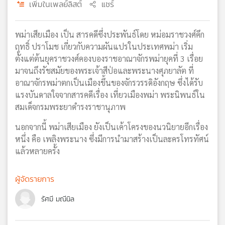
เพิ่มในเพลย์ลิสต์
แชร์
เครือ
ข่าย
วิทยุ
พม่าเสียเมือง เป็น สารคดีซึ่งประพันธ์โดย หม่อมราชวงศ์คึก
ไทย
ฤทธิ์ ปราโมช เกี่ยวกับความผันแปรในประเทศพม่า เริ่ม
พี
ตั้งแต่ต้นยุคราชวงศ์คองบองราชอาณาจักรพม่ายุคที่ 3 เรื่อย
บี
มาจนถึงรัชสมัยของพระเจ้าสีป่อและพระนางศุภยาลัต ที่
เอส
อาณาจักรพม่าตกเป็นเมืองขึ้นของจักรวรรดิอังกฤษ ซึ่งได้รับ
แรงบันดาลใจจากสารคดีเรื่อง เที่ยวเมืองพม่า พระนิพนธ์ใน
สมเด็จกรมพระยาดำรงราชานุภาพ
แผนที่
วิทยุ
นอกจากนี้ พม่าเสียเมือง ยังเป็นเค้าโครงของนวนิยายอีกเรื่อง
เครือ
หนึ่ง คือ เพลิงพระนาง ซึ่งมีการนำมาสร้างเป็นละครโทรทัศน์
ข่าย
แล้วหลายครั้ง
ผู้จัดรายการ
รัศมี มณีนิล