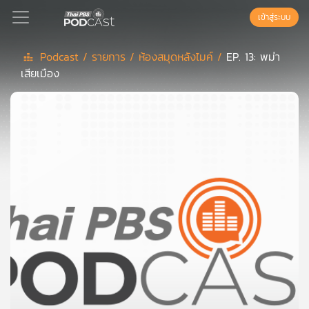
เข้าสู่ระบบ
Podcast /
รายการ /
ห้องสมุดหลังไมค์ /
EP. 13: พม่า
เสียเมือง
Podcast
เพล
ย์
ลิ
สต์
แนะนำ
เพล
ย์
ลิ
สต์
ของ