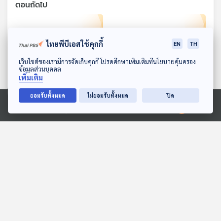
ตอนถัดไป
ไทยพีบีเอสใช้คุกกี้
EN
TH
ดาวน์โหลด Thai PBS Podcast Application
เว็บไซต์ของเรามีการจัดเก็บคุกกี้ โปรดศึกษาเพิ่มเติมที่นโยบายคุ้มครอง
ข้อมูลส่วนบุคคล
เพิ่มเติม
38:52
38:52
ยอมรับทั้งหมด
ไม่ยอมรับทั้งหมด
ปิด
EP. 14: พม่าเสียเมือง
EP. 15: พม่าเสียเมือง
Ⓒ 2020 องค์การกระจายเสียงและแพร่ภาพสาธารณะแห่งประเทศไทย
ห้องสมุดหลังไมค์
ห้องสมุดหลังไมค์
38:52
38:52