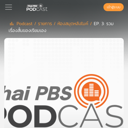
เข้าสู่ระบบ
Podcast /
รายการ /
ห้องสมุดหลังไมค์ /
EP. 3: รวม
เรื่องสั้นของเรียมเอง
Podcast
เพล
ย์
ลิ
สต์
แนะนำ
เพล
ย์
ลิ
สต์
ของ