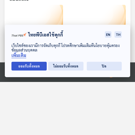
ไทยพีบีเอสใช้คุกกี้
EN
TH
ดาวน์โหลด Thai PBS Podcast Application
เว็บไซต์ของเรามีการจัดเก็บคุกกี้ โปรดศึกษาเพิ่มเติมที่นโยบายคุ้มครอง
ข้อมูลส่วนบุคคล
35:06
35:06
เพิ่มเติม
EP. 4: รวมเรื่องสั้นของ
EP. 5: รวมเรื่องสั้นของ
ยอมรับทั้งหมด
ไม่ยอมรับทั้งหมด
ปิด
เรียมเอง
เรียมเอง
Ⓒ 2020 องค์การกระจายเสียงและแพร่ภาพสาธารณะแห่งประเทศไทย
ห้องสมุดหลังไมค์
ห้องสมุดหลังไมค์