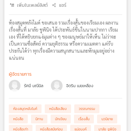
เพิ่มในเพลย์ลิสต์
แชร์
เครือ
ข่าย
วิทยุ
ห้องสมุดหลังไมค์ ขอเสนอ รวมเรื่องสั้นของเรียมเอง ผลงาน
ไทย
เรื่องสั้นที่ มาลัย ชูพินิจ ได้ประพันธ์ขึ้นในนามปากกา เรียม
พี
เอง ที่ได้หยิบยกแง่มุมต่าง ๆ ของมนุษย์มาให้เห็น ไม่ว่าจะ
บี
เป็นความซื่อสัตย์ ความยุติธรรม หรือความเมตตา แต่รับ
เอส
ประกันได้ว่า ทุกเรื่องมีความสนุกสนานและหักมุมอยู่อย่าง
แน่นอน
แผนที่
วิทยุ
ผู้จัดรายการ
เครือ
รัศมี มณีนิล
จิตริน เมฆเหลือง
ข่าย
ห้องสมุดหลังไมค์
หนังสือเสียง
วรรณกรรม
หนังสือ
นิทาน
นักเขียน
เรื่องสั้น
นวนิยาย
หนังสือเก่า
หนังสือสมัยก่อน
แม่อนงค์
มาลัย ชูพินิจ