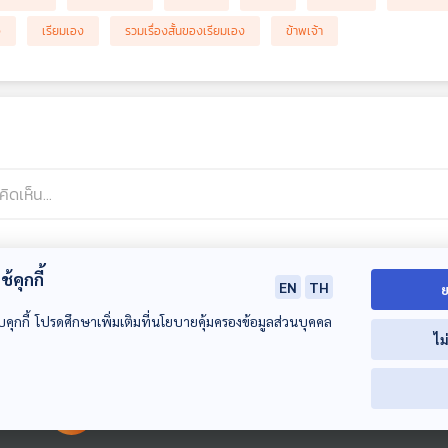
จ
เรียมเอง
รวมเรื่องสั้นของเรียมเอง
ข้าพเจ้า
้คุกกี้
EN
TH
ย
ncMUFCMU
29 ก.ค. 67 06:18
บคุกกี้ โปรดศึกษาเพิ่มเติมที่นโยบายคุ้มครองข้อมูลส่วนบุคคล
ไม
00:00:00
00:00:00