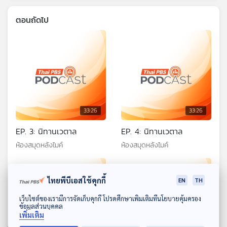
ตอนถัดไป
33:26
33:26
EP. 3: นิทานเวตาล
EP. 4: นิทานเวตาล
ห้องสมุดหลังไมค์
ห้องสมุดหลังไมค์
ไทยพีบีเอสใช้คุกกี้
EN
TH
ดาวน์โหลด Thai PBS Podcast Application
เว็บไซต์ของเรามีการจัดเก็บคุกกี้ โปรดศึกษาเพิ่มเติมที่นโยบายคุ้มครอง
ข้อมูลส่วนบุคคล
เพิ่มเติม