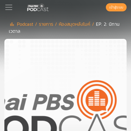
เข้าสู่ระบบ
Podcast /
รายการ /
ห้องสมุดหลังไมค์ /
EP. 2: นิทาน
เวตาล
Podcast
เพล
ย์
ลิ
สต์
แนะนำ
เพล
ย์
ลิ
สต์
ของ