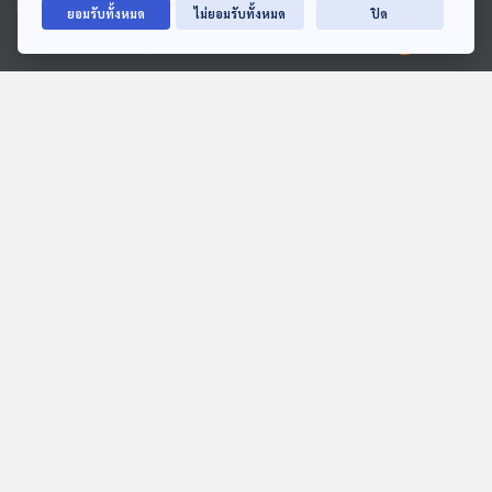
ยอมรับทั้งหมด
ไม่ยอมรับทั้งหมด
ปิด
33:26
33:26
Ⓒ 2020 องค์การกระจายเสียงและแพร่ภาพสาธารณะแห่งประเทศไทย
EP. 5: นิทานเวตาล
EP. 6: นิทานเวตาล
ห้องสมุดหลังไมค์
ห้องสมุดหลังไมค์
ตอนที่เกี่ยวข้อง
33:26
EP. 131: ทดสอบอัปโหลด4
ทีละเรื่อง ทีละภาพ