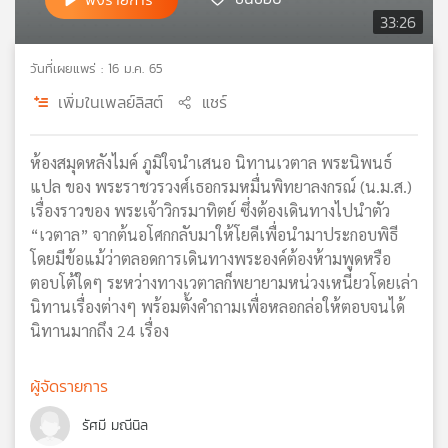
33:26
เครือ
ข่าย
วิทยุ
วันที่เผยแพร่ : 16 ม.ค. 65
ไทย
เพิ่มในเพลย์ลิสต์
แชร์
พี
บี
เอส
ห้องสมุดหลังไมค์ ภูมิใจนำเสนอ นิทานเวตาล พระนิพนธ์
แปล ของ พระราชวรวงศ์เธอกรมหมื่นพิทยาลงกรณ์ (น.ม.ส.)
เรื่องราวของ พระเจ้าวิกรมาทิตย์ ซึ่งต้องเดินทางไปนำตัว
แผนที่
“เวตาล” จากต้นอโศกกลับมาให้โยคีเพื่อนำมาประกอบพิธี
วิทยุ
โดยมีข้อแม้ว่าตลอดการเดินทางพระองค์ต้องห้ามพูดหรือ
เครือ
ตอบโต้ใดๆ ระหว่างทางเวตาลก็พยายามหน่วงเหนี่ยวโดยเล่า
ข่าย
นิทานเรื่องต่างๆ พร้อมตั้งคำถามเพื่อหลอกล่อให้ตอบจนได้
นิทานมากถึง 24 เรื่อง
ผู้จัดรายการ
รัศมี มณีนิล