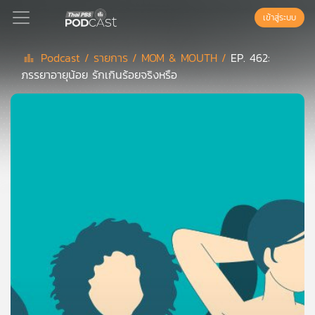
เข้าสู่ระบบ
Podcast /
รายการ /
MOM & MOUTH /
EP. 462:
ภรรยาอายุน้อย รักเกินร้อยจริงหรือ
Podcast
เพล
ย์
ลิ
สต์
แนะนำ
เพล
ย์
ลิ
สต์
ของ