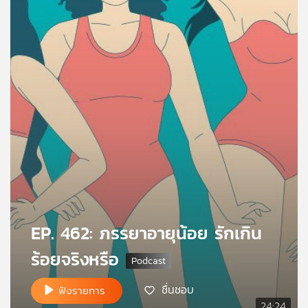
คุณ
เพลง
บทความ
ข่าว
และ
กิจกรรม
EP. 462: ภรรยาอายุน้อย รักเกิน
เกี่ยว
ร้อยจริงหรือ
กับ
เรา
ชื่นชอบ
ฟังรายการ
24:24