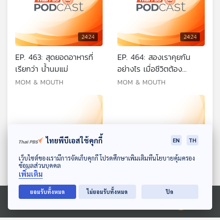
24:24
24:24
EP. 463: สุดยอดอาหารที่
EP. 464: สองเราคุยกัน
เรียกว่า น้ำนมแม่
อย่างไร เมื่อชีวิตต้อง
เปลี่ยนแปลง
MOM & MOUTH
MOM & MOUTH
ไทยพีบีเอสใช้คุกกี้
EN
TH
ดาวน์โหลด Thai PBS Podcast Application
เว็บไซต์ของเรามีการจัดเก็บคุกกี้ โปรดศึกษาเพิ่มเติมที่นโยบายคุ้มครอง
ข้อมูลส่วนบุคคล
24:24
24:24
เพิ่มเติม
EP. 465: ระหว่างหมาแมว
EP. 466: ดูแลความรัก
ยอมรับทั้งหมด
ไม่ยอมรับทั้งหมด
ปิด
เลี้ยงอะไรดีกว่ากัน
อย่างไรให้สดใสเหมือนใหม่
Ⓒ 2020 องค์การกระจายเสียงและแพร่ภาพสาธารณะแห่งประเทศไทย
อยู่เสมอ
MOM & MOUTH
MOM & MOUTH