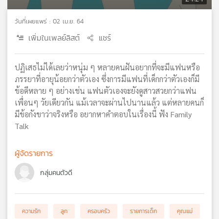
เครือ
ข่าย
วันที่เผยแพร่ : 02 เม.ย. 64
วิทยุ
เพิ่มในเพลย์ลิสต์
แชร์
ไทย
พี
บี
ปฏิเสธไม่ได้เลยว่าหนุ่ม ๆ หลายคนฝันอยากที่จะมีแฟนหรือ
เอส
ภรรยาที่อายุน้อยกว่าตัวเอง ซึ่งการมีแฟนที่เด็กกว่าตัวเองก็มี
ข้อดีหลาย ๆ อย่างเช่น แฟนตัวเองจะยังดูสาวสวยกว่าแฟน
เพื่อนๆ วัยเดียวกัน แม้เวลาจะผ่านไปนานแล้ว แต่หลายคนก็
แผนที่
มีข้อกังขาว่าจริงหรือ อยากหาคำตอบในเรื่องนี้ ฟัง Family
วิทยุ
Talk
เครือ
ข่าย
ผู้จัดรายการ
กลุ่มคนตัวดี
ความรัก
ลูก
ครอบครัว
รายการเด็ก
คุณแม่