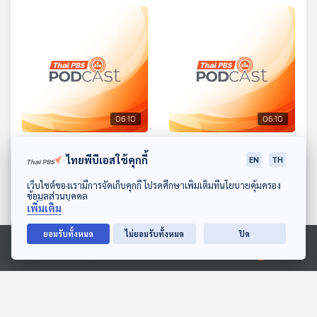
06:10
06:10
EP. 57: นิทาน ตัวนุ่มอย่าวิ่ง
EP. 58: นิทาน หนูจี๊ดฉี่ราด
ไทยพีบีเอสใช้คุกกี้
EN
TH
ออกไปนอกถนน
หูยาวเล่าเรื่อง
ดาวน์โหลด Thai PBS Podcast Application
หูยาวเล่าเรื่อง
เว็บไซต์ของเรามีการจัดเก็บคุกกี้ โปรดศึกษาเพิ่มเติมที่นโยบายคุ้มครอง
ข้อมูลส่วนบุคคล
เพิ่มเติม
ยอมรับทั้งหมด
ไม่ยอมรับทั้งหมด
ปิด
Ⓒ 2020 องค์การกระจายเสียงและแพร่ภาพสาธารณะแห่งประเทศไทย
06:10
06:10