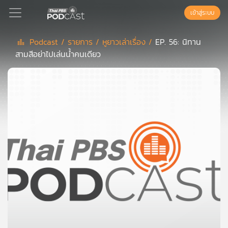
เข้าสู่ระบบ
Podcast /
รายการ /
หูยาวเล่าเรื่อง /
EP. 56: นิทาน
สามสีอย่าไปเล่นน้ำคนเดียว
Podcast
เพล
ย์
ลิ
สต์
แนะนำ
เพล
ย์
ลิ
สต์
ของ