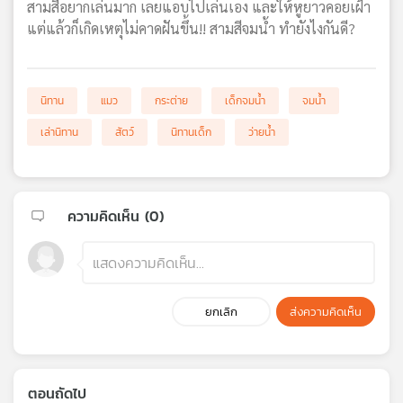
สามสีอยากเล่นมาก เลยแอบไปเล่นเอง และให้หูยาวคอยเฝ้า
เครือ
แต่แล้วก็เกิดเหตุไม่คาดฝันขึ้น!! สามสีจมน้ำ ทำยังไงกันดี?
ข่าย
วิทยุ
ไทย
พี
นิทาน
แมว
กระต่าย
เด็กจมน้ำ
จมน้ำ
บี
เล่านิทาน
สัตว์
นิทานเด็ก
ว่ายน้ำ
เอส
แผนที่
ความคิดเห็น (
0
)
วิทยุ
เครือ
ข่าย
ยกเลิก
ส่งความคิดเห็น
ตอนถัดไป