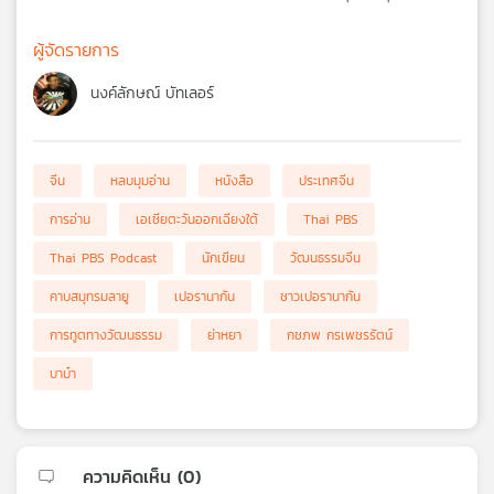
ผู้จัดรายการ
นงค์ลักษณ์ บัทเลอร์
จีน
หลบมุมอ่าน
หนังสือ
ประเทศจีน
การอ่าน
เอเชียตะวันออกเฉียงใต้
Thai PBS
Thai PBS Podcast
นักเขียน
วัฒนธรรมจีน
คาบสมุทรมลายู
เปอรานากัน
ชาวเปอรานากัน
การทูตทางวัฒนธรรม
ย่าหยา
กชภพ กรเพชรรัตน์
บาบ๋า
ความคิดเห็น (
0
)