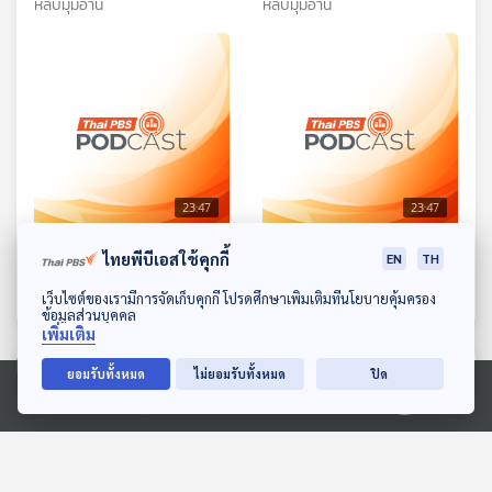
อภิจาริน
ของ “เมืองคู่มิตร: อินเดีย-
หลบมุมอ่าน
หลบมุมอ่าน
อุบลฯ”
23:47
23:47
EP. 183: ในเหมืองแร่มีนิยาย
EP. 184: ปล่อยให้ฉันร่ายรำ
ไทยพีบีเอสใช้คุกกี้
EN
TH
หลบมุมอ่าน
หลบมุมอ่าน
ดาวน์โหลด Thai PBS Podcast Application
เว็บไซต์ของเรามีการจัดเก็บคุกกี้ โปรดศึกษาเพิ่มเติมที่นโยบายคุ้มครอง
ข้อมูลส่วนบุคคล
เพิ่มเติม
ตอนที่เกี่ยวข้อง
ยอมรับทั้งหมด
ไม่ยอมรับทั้งหมด
ปิด
Ⓒ 2020 องค์การกระจายเสียงและแพร่ภาพสาธารณะแห่งประเทศไทย