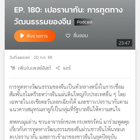
เครือ
EP. 180: เปอรานากัน: การทูตทาง
ข่าย
วัฒนธรรมของจีน
วิทยุ
ไทย
พี
ชื่นชอบ
ฟังรายการ
บี
23:47
เอส
วันที่เผยแพร่ : 20 ก.ค. 66
เพิ่มในเพลย์ลิสต์
แชร์
แผนที่
วิทยุ
เครือ
การทูตทางวัฒนธรรมของจีนเป็นตัวกลางหนึ่งในการเชื่อม
ข่าย
สัมพันธไมตรีระหว่างจีนแผ่นดินใหญ่กับประเทศอื่น ๆ โดย
เฉพาะในเอเชียตะวันออกเฉียงใต้ และชาวเปอรานากันตาม
แนวคาบสมุทรมลายูก็เป็นกลุ่มที่รัฐบาลจีนให้ความสนใจ
#หลบมุมอ่าน ชวนอาจารย์กชภพ กรเพชรรัตน์ มาร่วมพูดคุย
เกี่ยวกับการทูตทางวัฒนธรรมของจีนผ่านชาวจีนโพ้นทะเล
#เปอรานากัน และการเข้ามาของชาวจีนในยุคปัจจุบัน