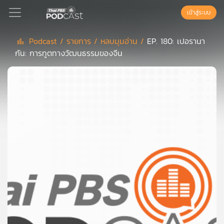
เข้าสู่ระบบ
Podcast /
รายการ /
หลบมุมอ่าน /
EP. 180: เปอรานา
กัน: การทูตทางวัฒนธรรมของจีน
Podcast
เพล
ย์
ลิ
สต์
แนะนำ
เพล
ย์
ลิ
สต์
ของ