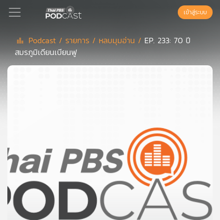
เข้าสู่ระบบ
Podcast /
รายการ /
หลบมุมอ่าน /
EP. 233: 70 ปี
สมรภูมิเดียนเบียนฟู
Podcast
เพล
ย์
ลิ
สต์
แนะนำ
เพล
ย์
ลิ
สต์
ของ