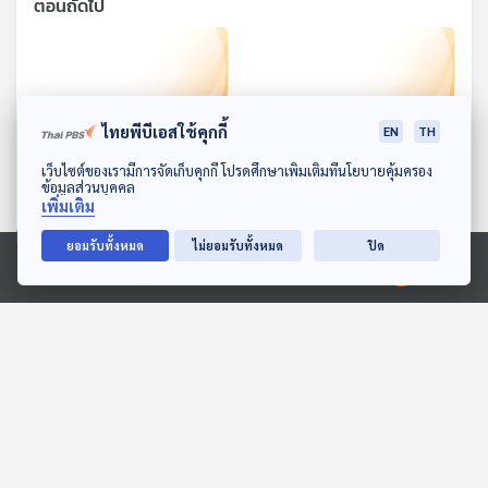
ตอนถัดไป
ไทยพีบีเอสใช้คุกกี้
EN
TH
ดาวน์โหลด Thai PBS Podcast Application
เว็บไซต์ของเรามีการจัดเก็บคุกกี้ โปรดศึกษาเพิ่มเติมที่นโยบายคุ้มครอง
ข้อมูลส่วนบุคคล
26:55
26:55
เพิ่มเติม
EP. 234: รู้จักมอลโดวาผ่าน
EP. 235: Book Towns
ยอมรับทั้งหมด
ไม่ยอมรับทั้งหมด
ปิด
พิพิธภัณฑ์วรรณกรรม นัก
หนังสือเปลี่ยนเมือง
Ⓒ 2020 องค์การกระจายเสียงและแพร่ภาพสาธารณะแห่งประเทศไทย
เขียน ห้องสมุด และร้าน
หลบมุมอ่าน
หลบมุมอ่าน
หนังสือ