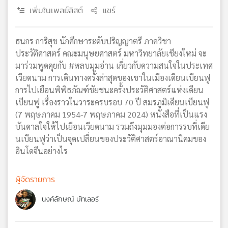
เพิ่มในเพลย์ลิสต์
แชร์
เครือ
ข่าย
วิทยุ
ธนกร การิสุข นักศึกษาระดับปริญญาตรี ภาควิชา
ไทย
ประวัติศาสตร์ คณะมนุษยศาสตร์ มหาวิทยาลัยเชียงใหม่ จะ
พี
มาร่วมพูดคุยกับ #หลบมุมอ่าน เกี่ยวกับความสนใจในประเทศ
บี
เวียดนาม การเดินทางครั้งล่าสุดของเขาในเมืองเดียนเบียนฟู
เอส
การไปเยือนพิพิธภัณฑ์ชัยชนะครั้งประวัติศาสตร์แห่งเดียน
เบียนฟู เรื่องราวในวาระครบรอบ 70 ปี สมรภูมิเดียนเบียนฟู
(7 พฤษภาคม 1954-7 พฤษภาคม 2024) หนังสือที่เป็นแรง
แผนที่
บันดาลใจให้ไปเยือนเวียดนาม รวมถึงมุมมองต่อการรบที่เดีย
วิทยุ
นเบียนฟูว่าเป็นจุดเปลี่ยนของประวัติศาสตร์อาณานิคมของ
เครือ
ข่าย
อินโดจีนอย่างไร
ผู้จัดรายการ
นงค์ลักษณ์ บัทเลอร์