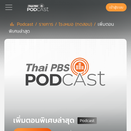
เข้าสู่ระบบ
Podcast /
รายการ /
โรงหมอ (ทดสอบ) /
เพิ่มตอน
พิเศษล่าสุด
Podcast
เพล
ย์
ลิ
สต์
แนะนำ
เพล
ย์
ลิ
เพิ่มตอนพิเศษล่าสุด
สต์
ของ