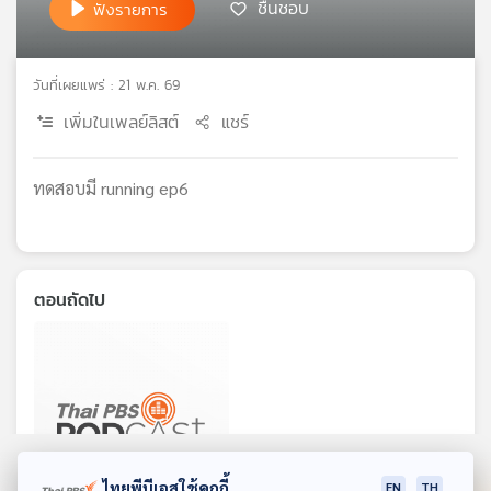
ชื่นชอบ
คุณ
ฟังรายการ
วันที่เผยแพร่ : 21 พ.ค. 69
เพลง
เพิ่มในเพลย์ลิสต์
แชร์
บทความ
ทดสอบมี running ep6
ข่าว
และ
ตอนถัดไป
กิจกรรม
เกี่ยว
กับ
เรา
ไทยพีบีเอสใช้คุกกี้
EN
TH