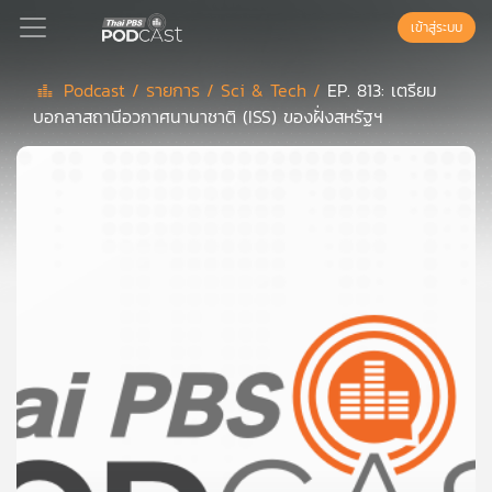
เข้าสู่ระบบ
Podcast /
รายการ /
Sci & Tech /
EP. 813: เตรียม
บอกลาสถานีอวกาศนานาชาติ (ISS) ของฝั่งสหรัฐฯ
Podcast
เพล
ย์
ลิ
สต์
แนะนำ
เพล
ย์
ลิ
สต์
ของ