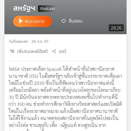
สหรัฐฯ
เครือ
ข่าย
วิทยุ
ชื่นชอบ
ฟังรายการ
ไทย
28:26
พี
บี
วันที่เผยแพร่ : 26 ก.ค. 67
เอส
เพิ่มในเพลย์ลิสต์
แชร์
แผนที่
NASA ประกาศเลือก SpaceX ให้ทำหน้าที่นำสถานีอวกาศ
วิทยุ
นานาชาติ (ISS) ในฝั่งสหรัฐฯ กลับเข้าสู่ชั้นบรรยากาศเพื่อเผา
เครือ
ไหม้ในช่วงปี 2030 ซึ่งเป็นที่ชัดเจนว่าสถานีอวกาศแห่งนี้
ข่าย
เตรียมโบกมือลา หลังทำหน้าที่อยู่บนวงโคจรของโลกมาเกือบ
30 ปี มีนักบินอวกาศจากหลายประเทศเคยขึ้นไปทำงานที่นี่
กว่า 300 คน ช่วยทำการศึกษาวิจัยทางวิทยศาสตร์และเปิดมิติ
ใหม่ในเรื่องอวกาศมากมาย แล้วเมื่อสถานีอวกาศนานาชาติ
ไม่ได้ใช้งานแล้ว อนาคตของสถานีอวกาศในยุคถัดไปจะเป็น
อย่างไรต่อ ชวนคุยกับ เติ้ล - ณัฐนนท์ ดวงสูงเนิน จาก