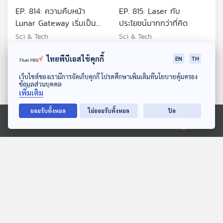
EP. 814: ความคืบหน้า
EP. 815: Laser กับ
Lunar Gateway เริ่มเป็น
ประโยชน์มากกว่าที่คิด
รูปเป็นร่าง
Sci & Tech
Sci & Tech
ไทยพีบีเอสใช้คุกกี้
EN
TH
ดาวน์โหลด Thai PBS Podcast Application
เว็บไซต์ของเรามีการจัดเก็บคุกกี้ โปรดศึกษาเพิ่มเติมที่นโยบายคุ้มครอง
ข้อมูลส่วนบุคคล
เพิ่มเติม
ยอมรับทั้งหมด
ไม่ยอมรับทั้งหมด
ปิด
28:26
28:26
Ⓒ 2020 องค์การกระจายเสียงและแพร่ภาพสาธารณะแห่งประเทศไทย
EP. 816: พบปัจจัยเสี่ยงใหม่
EP. 817: โอกาสของคนไทย
ที่ทำให้สมองเสื่อม
ในการทำงานกับภารกิจฉาง
เอ๋อ 7
Sci & Tech
Sci & Tech
ตอนที่เกี่ยวข้อง