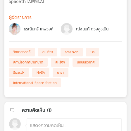
Spaceth ในตอนนี้
ผู้จัดรายการ
ธรณินทร์ เทพวงค์
ณัฐนนท์ ดวงสูงเนิน
วิทยาศาสตร์
อเมริกา
sci&tech
iss
สถานีอวกาศนานาชาติ
สหรัฐฯ
นักบินอวกาศ
SpaceX
NASA
นาซา
International Space Station
ความคิดเห็น (
1
)