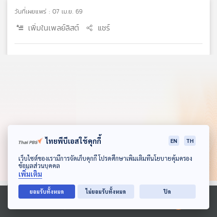
คุณ
วันที่เผยแพร่ : 07 เม.ย. 69
เพิ่มในเพลย์ลิสต์
แชร์
เพลง
บทความ
ข่าว
และ
กิจกรรม
ไทยพีบีเอสใช้คุกกี้
EN
TH
ดาวน์โหลด Thai PBS Podcast Application
เว็บไซต์ของเรามีการจัดเก็บคุกกี้ โปรดศึกษาเพิ่มเติมที่นโยบายคุ้มครอง
ข้อมูลส่วนบุคคล
เกี่ยว
เพิ่มเติม
กับ
เรา
ยอมรับทั้งหมด
ไม่ยอมรับทั้งหมด
ปิด
Ⓒ 2020 องค์การกระจายเสียงและแพร่ภาพสาธารณะแห่งประเทศไทย