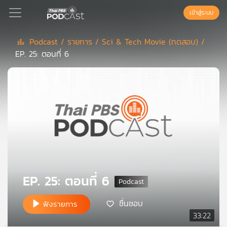
เข้าสู่ระบบ
Podcast /
รายการ /
Sci & Tech Movie (ทดสอบ) /
EP. 25: ตอนที่ 6
Podcast
เพล
ย์
ลิ
สต์
แนะนำ
เพล
EP. 25: ตอนที่ 6
ย์
ลิ
ชื่นชอบ
ฟังรายการ
สต์
33:22
ของ