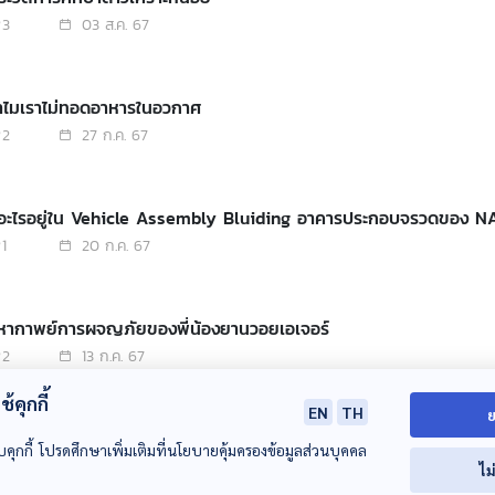
3
03 ส.ค. 67
ทำไมเราไม่ทอดอาหารในอวกาศ
2
27 ก.ค. 67
มีอะไรอยู่ใน Vehicle Assembly Bluiding อาคารประกอบจรวดของ N
1
20 ก.ค. 67
มหากาพย์การผจญภัยของพี่น้องยานวอยเอเจอร์
2
13 ก.ค. 67
้คุกกี้
EN
TH
ย
ารคัดเลือกจรวดของ NASA ที่ไม่ใช่จรวดลำไหนก็ส่งออกสู่อวกาศได้
บคุกกี้ โปรดศึกษาเพิ่มเติมที่นโยบายคุ้มครองข้อมูลส่วนบุคคล
2
06 ก.ค. 67
ไม