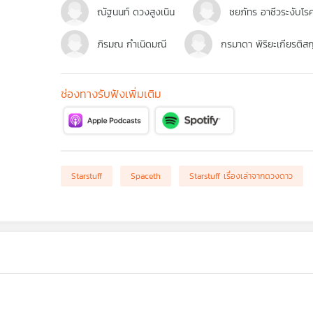
ณัฐนนท์ ดวงสูงเนิน
ชยภัทร อาชีวระงับโร
ภิรมณ กำเนิดมณี
กรมาดา พิริยะเกียรติสก
ช่องทางรับฟังเพิ่มเติม
Starstuff
Spaceth
Starstuff เรื่องเล่าจากดวงดาว