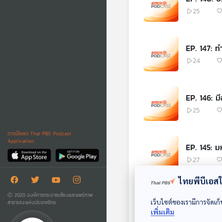
25
EP. 147: 
24
EP. 146: 
25
ดาวน์โหลด Thai PBS Podcast
Application
EP. 145: 
27
ไทยพีบีเอสใช
EP. 144: ก
Ⓒ 2020 องค์การกระจายเสียงและแพร่ภาพ
เว็บไซต์ของเรามีการจัดเก็
สาธารณะแห่งประเทศไทย
16
เพิ่มเติม