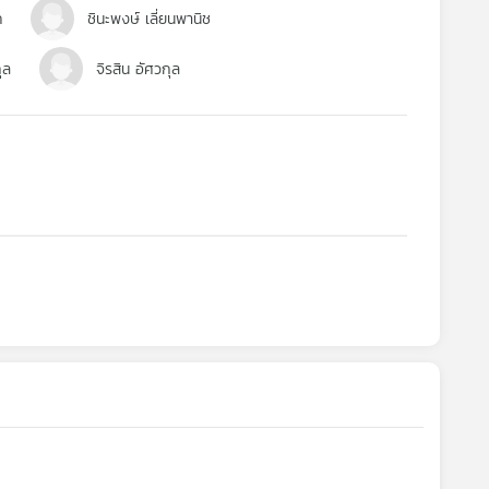
ค
ชินะพงษ์ เลี่ยนพานิช
ุล
จิรสิน อัศวกุล