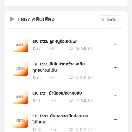
คุณ
1,867 คลิปเสียง
จัดเรียง
เพลง
EP. 1723: ลูกหนูซ้อมหนีไฟ
บทความ
37
4
16 ก.ย. 67
EP. 1722: ฮิปโปปากกว้าง จะกิน
ข่าว
ทุกอย่างไม่ได้นะ
และ
34
4
15 ก.ย. 67
กิจกรรม
EP. 1721: ม้าน้อยไม่อยากขยับ
41
1
14 ก.ย. 67
เกี่ยว
กับ
EP. 1720: ดินสอของเป็ดน้อยหาย
เรา
ไปไหนนะ
45
2
13 ก.ย. 67