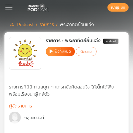
เข้าสู่ระบบ
Podcast /
รายการ /
พระอาทิตย์ยิ้มแฉ่ง
Podcast
รายการ : พระอาทิตย์ยิ้มแฉ่ง
ฟังทั้งหมด
ติดตาม
เพล
ย์
ลิ
สต์
แนะนำ
รายการที่มีนิทานสนุก ๆ แทรกข้อคิดสอนใจ ให้เด็กได้ฟัง
พร้อมเรื่องน่ารู้ใกล้ตัว
เพล
ผู้จัดรายการ
ย์
ลิ
กลุ่มคนตัวดี
สต์
ของ