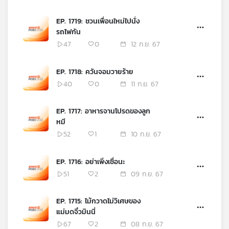
เครือ
EP. 1719: ชวนเพื่อนใหม่ไปนั่ง
ข่าย
รถไฟกัน
วิทยุ
47
0
12 ก.ย. 67
ไทย
พี
บี
EP. 1718: ควันจอมวายร้าย
เอส
40
0
11 ก.ย. 67
EP. 1717: อาหารจานโปรดของลูก
แผนที่
หมี
วิทยุ
52
1
10 ก.ย. 67
เครือ
ข่าย
EP. 1716: อย่าเพิ่งเชื่อนะ
51
2
09 ก.ย. 67
EP. 1715: ไม้กวาดไม่วิเศษของ
แม่มดจิ๋วมินนี่
67
2
08 ก.ย. 67