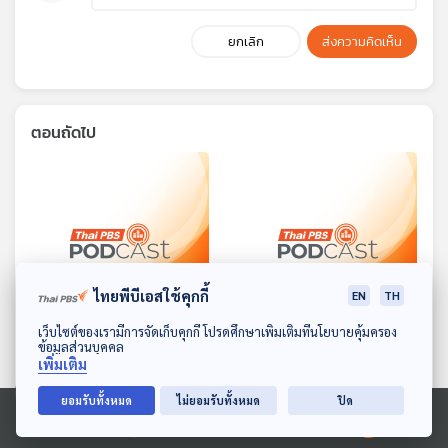
ยกเลิก
ส่งความคิดเห็น
ตอนถัดไป
ไทยพีบีเอสใช้คุกกี้
EN
TH
27:33
27:33
ดาวน์โหลด Thai PBS Podcast Application
เว็บไซต์ของเรามีการจัดเก็บคุกกี้ โปรดศึกษาเพิ่มเติมที่นโยบายคุ้มครอง
ข้อมูลส่วนบุคคล
EP. 15: สั่งขี้มูก
EP. 16: บ้านเมืองมีขื่อมีแปร
เพิ่มเติม
นิทานสุภาษิต
นิทานสุภาษิต
ยอมรับทั้งหมด
ไม่ยอมรับทั้งหมด
ปิด
Ⓒ 2020 องค์การกระจายเสียงและแพร่ภาพสาธารณะแห่งประเทศไทย