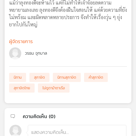
แม้ว่าลุงทองดีจะห้ามไว้ แต่ก็ไม่ทำให้เจ้าจ้อยลดความ
เครือ
พยายามลงเลย ลุงทองดีจึงต้องฝืนใจสอนให้ แต่ด้วยความที่ยัง
ข่าย
ไม่พร้อม และผิดพลาดหลายประการ จึงทำให้เรื่องวุ่น ๆ ยุ่ง
วิทยุ
ยากไปกันใหญ่
ไทย
พี
บี
ผู้จัดรายการ
เอส
วรธน จุทบาล
แผนที่
วิทยุ
นิทาน
สุภาษิต
นิทานสุภาษิต
คำสุภาษิต
เครือ
สุภาษิตไทย
ไม่ดูตาม้าตาเรือ
ข่าย
ความคิดเห็น (
0
)