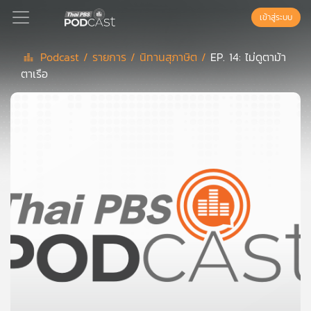
เข้าสู่ระบบ
Podcast /
รายการ /
นิทานสุภาษิต /
EP. 14: ไม่ดูตาม้า
ตาเรือ
Podcast
เพล
ย์
ลิ
สต์
แนะนำ
เพล
ย์
ลิ
สต์
ของ