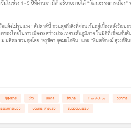
ดขึ้นในช่วง 4 - 5 ปีที่ผ่านมา มีคำอธิบายภายใต้ “วัฒนธรรมการเมือง”
แย้งไม่รุนแรง” สัปดาห์นี้ ชวนคุยถึงสิ่งที่ซ่อนเร้นอยู่เบื้องหลังวั
องไทยในการเมืองระหว่างประเทศระดับภูมิภาค ในมิติที่เชื่อมกับสัน
ม.มหิดล ชวนคุยโดย ‘อรุชิตา อุตมะโภคิน’ และ ‘พิมลลักษณ์ สุวงศ์สิ
ผู้สูงอายุ
ข่าว
มหิดล
รัฐบาล
The Active
วิชาการ
นธรรมการเมือง
บดินทร์ สายแสง
สันติวัฒนธรรม