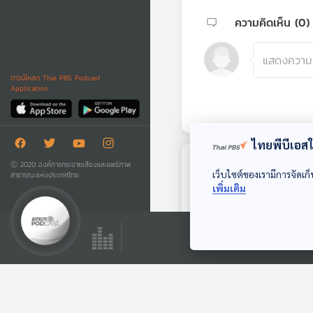
ความคิดเห็น (
0
)
ดาวน์โหลด Thai PBS Podcast
Application
ไทยพีบีเอสใช
Ⓒ 2020 องค์การกระจายเสียงและแพร่ภาพ
ตอนถัดไป
เว็บไซต์ของเรามีการจัดเก็
สาธารณะแห่งประเทศไทย
เพิ่มเติม
29:08
EP. 209: ทดสอบอัป