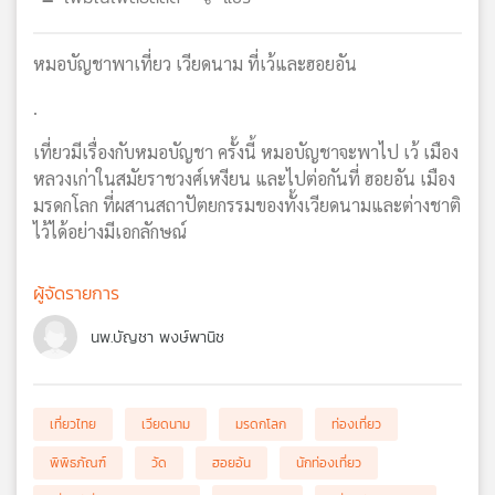
เครือ
ข่าย
หมอบัญชาพาเที่ยว เวียดนาม ที่เว้และฮอยอัน
วิทยุ
ไทย
.
พี
บี
เที่ยวมีเรื่องกับหมอบัญชา ครั้งนี้ หมอบัญชาจะพาไป เว้ เมือง
เอส
หลวงเก่าในสมัยราชวงศ์เหงียน และไปต่อกันที่ ฮอยอัน เมือง
มรดกโลก ที่ผสานสถาปัตยกรรมของทั้งเวียดนามและต่างชาติ
ไว้ได้อย่างมีเอกลักษณ์
แผนที่
วิทยุ
ผู้จัดรายการ
เครือ
ข่าย
นพ.บัญชา พงษ์พานิช
เที่ยวไทย
เวียดนาม
มรดกโลก
ท่องเที่ยว
พิพิธภัณฑ์
วัด
ฮอยอัน
นักท่องเที่ยว