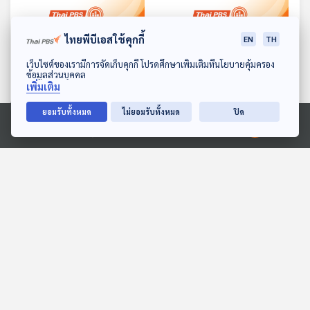
ไทยพีบีเอสใช้คุกกี้
EN
TH
ดาวน์โหลด Thai PBS Podcast Application
เว็บไซต์ของเรามีการจัดเก็บคุกกี้ โปรดศึกษาเพิ่มเติมที่นโยบายคุ้มครอง
25:26
25:26
ข้อมูลส่วนบุคคล
เพิ่มเติม
EP. 185: บุกอู่ฮั่น หลัง 5 ปี
EP. 186: บุกบู๊ตึ้งแหล่งจอม
ที่โควิดระบาด
ยุทธ
ยอมรับทั้งหมด
ไม่ยอมรับทั้งหมด
ปิด
เที่ยวมีเรื่อง กับหมอบัญชา
เที่ยวมีเรื่อง กับหมอบัญชา
Ⓒ 2020 องค์การกระจายเสียงและแพร่ภาพสาธารณะแห่งประเทศไทย
25:26
25:26
EP. 187: เยือนเรือนสุมาเต๊ก
EP. 188: บุกยุทธภูมิผาแดง
โช ขึ้นเขาโงลังกั๋ง ตามตัว
ที่โจโฉแตกทัพเรือ ฟังกล