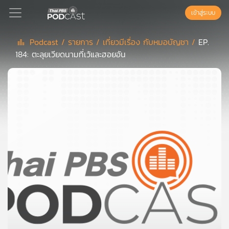
เข้าสู่ระบบ
Podcast /
รายการ /
เที่ยวมีเรื่อง กับหมอบัญชา /
EP.
184: ตะลุยเวียดนามที่เว้และฮอยอัน
Podcast
เพล
ย์
ลิ
สต์
แนะนำ
เพล
ย์
ลิ
สต์
ของ