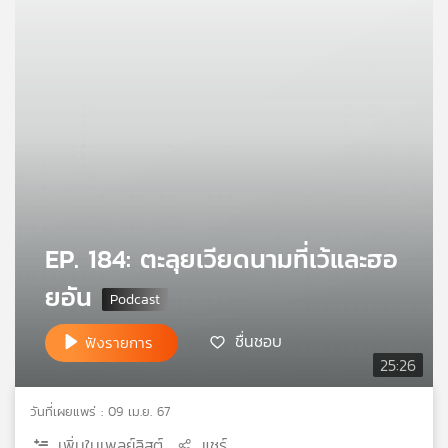
คุณ
เพลง
บทความ
ข่าว
EP. 184: ตะลุยเวียดนามที่เว้และฮอ
และ
กิจกรรม
ยอัน
ชื่นชอบ
ฟังรายการ
เกี่ยว
25:26
กับ
เรา
วันที่เผยแพร่ : 09 เม.ย. 67
เพิ่มในเพลย์ลิสต์
แชร์