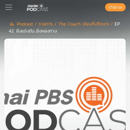
เข้าสู่ระบบ
Podcast /
รายการ /
The Coach (ห้องที่ปรึกษา) /
EP.
42: ยิ่งแข่งขัน..ยิ่งหลงทาง
Podcast
เพล
ย์
ลิ
สต์
แนะนำ
เพล
ย์
ลิ
สต์
ของ