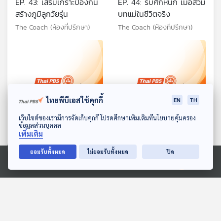
EP. 43: เสริมเกราะป้องกัน
EP. 44: รับศึกหนัก เมื่อสวม
สร้างภูมิลูกวัยรุ่น
บทแม่ในชีวิตจริง
The Coach (ห้องที่ปรึกษา)
The Coach (ห้องที่ปรึกษา)
ไทยพีบีเอสใช้คุกกี้
EN
TH
ดาวน์โหลด Thai PBS Podcast Application
เว็บไซต์ของเรามีการจัดเก็บคุกกี้ โปรดศึกษาเพิ่มเติมที่นโยบายคุ้มครอง
22:08
22:08
ข้อมูลส่วนบุคคล
เพิ่มเติม
EP. 45: เปลี่ยนทัศนคติกับ
EP. 46: เด็กยุคใหม่ VS
พ่อ คือทางออกของปัญหา
องค์กรใครกันแน่ที่ต้องปรับ
ยอมรับทั้งหมด
ไม่ยอมรับทั้งหมด
ปิด
ตัว
The Coach (ห้องที่ปรึกษา)
The Coach (ห้องที่ปรึกษา)
Ⓒ 2020 องค์การกระจายเสียงและแพร่ภาพสาธารณะแห่งประเทศไทย
ตอนที่เกี่ยวข้อง