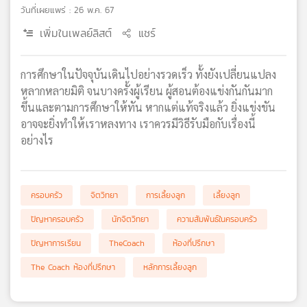
วันที่เผยแพร่ : 26 พ.ค. 67
เครือ
ข่าย
เพิ่มในเพลย์ลิสต์
แชร์
วิทยุ
ไทย
การศึกษาในปัจจุบันเดินไปอย่างรวดเร็ว ทั้งยังเปลี่ยนแปลง
พี
บี
หลากหลายมิติ จนบางครั้งผู้เรียน ผู้สอนต้องแข่งกันกันมาก
เอส
ขึ้นและตามการศึกษาให้ทัน หากแต่แท้จริงแล้ว ยิ่งแข่งขัน
อาจจะยิ่งทำให้เราหลงทาง เราควรมีวิธีรับมือกับเรื่องนี้
อย่างไร
แผนที่
วิทยุ
เครือ
ครอบครัว
จิตวิทยา
การเลี้ยงลูก
เลี้ยงลูก
ข่าย
ปัญหาครอบครัว
นักจิตวิทยา
ความสัมพันธ์ในครอบครัว
ปัญหาการเรียน
TheCoach
ห้องที่ปรึกษา
The Coach ห้องที่ปรึกษา
หลักการเลี้ยงลูก