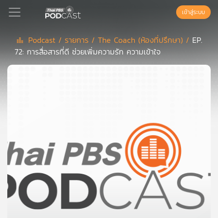
เข้าสู่ระบบ
Podcast /
รายการ /
The Coach (ห้องที่ปรึกษา) /
EP.
72: การสื่อสารที่ดี ช่วยเพิ่มความรัก ความเข้าใจ
Podcast
เพล
ย์
ลิ
สต์
แนะนำ
เพล
ย์
ลิ
สต์
ของ