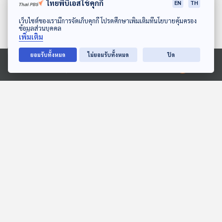
ไทยพีบีเอสใช้คุกกี้
EN
TH
EP. 75: ทดสอบอัปโหลด10
ดาวน์โหลด Thai PBS Podcast Application
เว็บไซต์ของเรามีการจัดเก็บคุกกี้ โปรดศึกษาเพิ่มเติมที่นโยบายคุ้มครอง
ข้อมูลส่วนบุคคล
The Coach (ห้องที่ปรึกษา)
เพิ่มเติม
ยอมรับทั้งหมด
ไม่ยอมรับทั้งหมด
ปิด
Ⓒ 2020 องค์การกระจายเสียงและแพร่ภาพสาธารณะแห่งประเทศไทย
ตอนที่เกี่ยวข้อง
22:01
EP. 75: ทดสอบอัปโหลด10
The Coach (ห้องที่ปรึกษา)