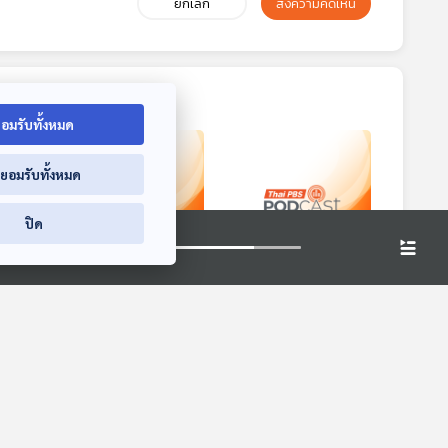
ยกเลิก
ส่งความคิดเห็น
อมรับทั้งหมด
่ยอมรับทั้งหมด
ปิด
5:24
25:24
25:24
 "ซู
โปแลนด์ถกความ
Digital Nomad
ไปกัก
เหมาะสมยกเลิก
ทำให้ค่าครองชีพใน
ก
การบ้าน
เมืองเคปทาวน์
หน้าต่างโลก
หน้าต่างโลก
แอฟริกาใต้พุ่งสูง