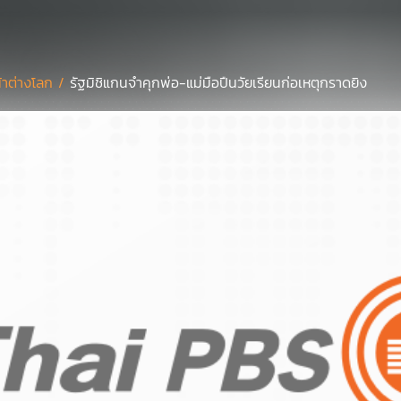
้าต่างโลก /
รัฐมิชิแกนจำคุกพ่อ-แม่มือปืนวัยเรียนก่อเหตุกราดยิง