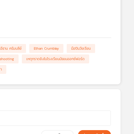
อีธาน ครัมบลีย์
Ethan Crumbley
มือปืนวัยเรียน
shooting
เหตุกราดยิงในโรงเรียนมัธยมออกซ์ฟอร์ด
ฬา