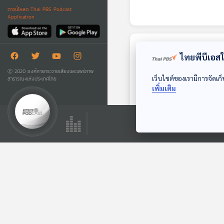
ดาวน์โหลด Thai PBS Podcast
Application
ตอนถัดไป
ไทยพีบีเอสใช
Ⓒ 2020 องค์การกระจายเสียงและแพร่ภาพ
เว็บไซต์ของเรามีการจัดเก็
สาธารณะแห่งประเทศไทย
เพิ่มเติม
25:24
เครื่องดื่มที่ใช้สาร
ทดแทนความหวาน
เพิ่มความเสี่ยงเป็น
หน้าต่างโลก
โรคที่เกี่ยวกับหัวใจ
20%
ตอนที่เกี่ยวข้อง