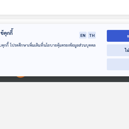
้คุกกี้
EN
TH
ย
บคุกกี้ โปรดศึกษาเพิ่มเติมที่นโยบายคุ้มครองข้อมูลส่วนบุคคล
ไม
00:00:00
00:00:00
25:24
25:24
2
ฟ้องบริษัททำเหมืองค
กัมพูชาเตรียมขอขึ้น
ทำไมเมียนมาย้าย
ริปโตในรัฐเพนซิลเว
ทะเบียน "สงกรานต์"
จี" จากเรือนจำ
เนียของสหรัฐฯ ข้อหา
เป็นมรดกวัฒนธรรม
บริเวณที่บ้านพั
หน้าต่างโลก
หน้าต่างโลก
หน้าต่างโลก
ทำลายสิ่งแวดล้อม