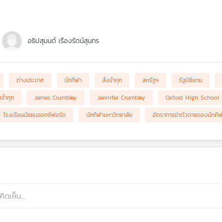
อธิปสุมนต์ เรืองรัตน์สุนทร
ต่างประเทศ
นักกีฬา
สั่งจำคุก
สหรัฐฯ
รัฐมิชิแกน
นจำคุก
James Crumbley
Jennifer Crumbley
Oxford High School 
โรงเรียนมัธยมออกซ์ฟอร์ด
นักกีฬามหาวิทยาลัย
อัตราการฆ่าตัวตายของนักกี