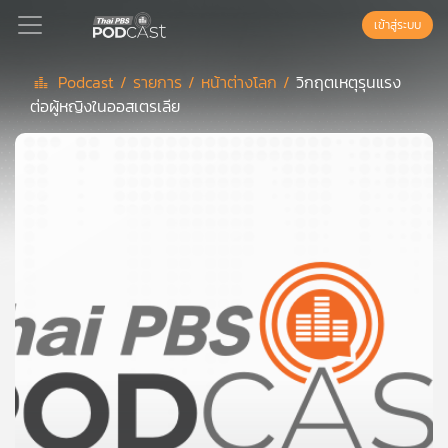
เข้าสู่ระบบ
Podcast /
รายการ /
หน้าต่างโลก /
วิกฤตเหตุรุนแรง
ต่อผู้หญิงในออสเตรเลีย
Podcast
เพล
ย์
ลิ
สต์
แนะนำ
เพล
ย์
ลิ
สต์
ของ