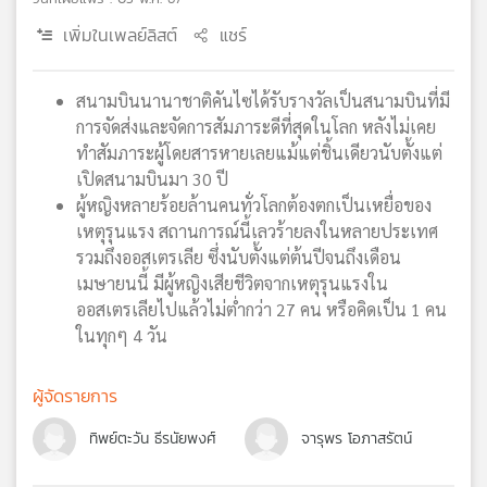
เครือ
เพิ่มในเพลย์ลิสต์
แชร์
ข่าย
วิทยุ
ไทย
สนามบินนานาชาติคันไซได้รับรางวัลเป็นสนามบินที่มี
พี
การจัดส่งและจัดการสัมภาระดีที่สุดในโลก หลังไม่เคย
บี
ทำสัมภาระผู้โดยสารหายเลยแม้แต่ชิ้นเดียวนับตั้งแต่
เอส
เปิดสนามบินมา 30 ปี
ผู้หญิงหลายร้อยล้านคนทั่วโลกต้องตกเป็นเหยื่อของ
เหตุรุนแรง สถานการณ์นี้เลวร้ายลงในหลายประเทศ
แผนที่
รวมถึงออสเตรเลีย ซึ่งนับตั้งแต่ต้นปีจนถึงเดือน
วิทยุ
เมษายนนี้ มีผู้หญิงเสียชีวิตจากเหตุรุนแรงใน
เครือ
ออสเตรเลียไปแล้วไม่ต่ำกว่า 27 คน หรือคิดเป็น 1 คน
ข่าย
ในทุกๆ 4 วัน
ผู้จัดรายการ
ทิพย์ตะวัน ธีรนัยพงศ์
จารุพร โอภาสรัตน์