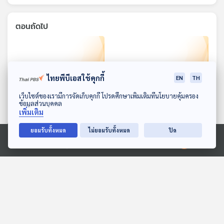
ตอนถัดไป
ไทยพีบีเอสใช้คุกกี้
EN
TH
ดาวน์โหลด Thai PBS Podcast Application
เว็บไซต์ของเรามีการจัดเก็บคุกกี้ โปรดศึกษาเพิ่มเติมที่นโยบายคุ้มครอง
ข้อมูลส่วนบุคคล
เพิ่มเติม
26:09
26:09
ยอมรับทั้งหมด
ไม่ยอมรับทั้งหมด
ปิด
หลายประเทศในยุโรปยกเลิก
เอสตราเซเนกา ยอมรับ
โครงการ Golden Visa
อย่างเป็นทางการครั้งแรกว่า
Ⓒ 2020 องค์การกระจายเสียงและแพร่ภาพสาธารณะแห่งประเทศไทย
หลังดันราคา
วัคซีนอาจทำให้เกิดภาวะลิ่ม
หน้าต่างโลก
หน้าต่างโลก
อสังหาริมทรัพย์ในประเทศ
เลือดและเกล็ดเลือดต่ำ
พุ่งสูง