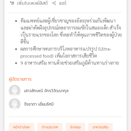
เพิ่มในเพลย์ลิสต์
แชร์
เครือ
ข่าย
วิทยุ
ทีมแพทย์และผู้เชี่ยวชาญของอังกฤษร่วมกันพัฒนา
ไทย
และผ่าตัดฝังอุปกรณ์ลดอาการลมชักในสมองเด็ก สำเร็จ
พี
เป็นรายแรกของโลก ซึ่งจะทำให้คุณภาพชีวิตของผู้ป่วย
บี
ดีขึ้น
เอส
ผลการศึกษาพบการบริโภคอาหารแปรรูป (Ultra-
processed food) เพิ่มโอกาสการเสียชีวิต
9 อาหารเสริม ทานด้วยช่วยเสริมภูมิต้านทานร่างกาย
แผนที่
วิทยุ
ผู้จัดรายการ
เครือ
ข่าย
เสาวลักษณ์ จักรวิวัฒนากุล
จีรชาตา เอี่ยมรัศมี
หน้าต่างโลก
ต่างประเทศ
อังกฤษ
อาหารเสริม