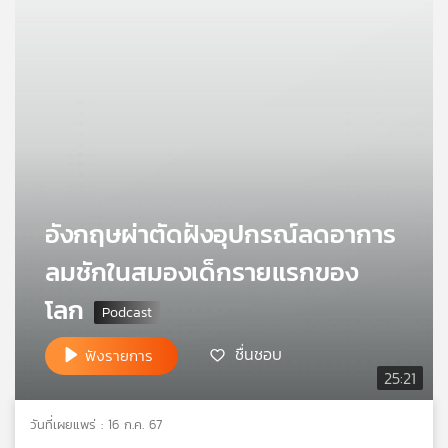
คุณ
เพลง
บทความ
อังกฤษผ่าตัดฝังอุปกรณ์ลดอาการ
ข่าว
และ
ลมชักในสมองเด็กรายแรกของ
กิจกรรม
โลก
เกี่ยว
ชื่นชอบ
ฟังรายการ
กับ
25:21
เรา
วันที่เผยแพร่ : 16 ก.ค. 67