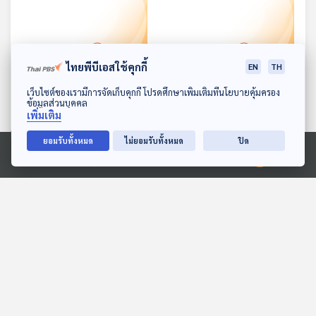
ไทยพีบีเอสใช้คุกกี้
EN
TH
ดาวน์โหลด Thai PBS Podcast Application
เว็บไซต์ของเรามีการจัดเก็บคุกกี้ โปรดศึกษาเพิ่มเติมที่นโยบายคุ้มครอง
ข้อมูลส่วนบุคคล
25:21
25:21
เพิ่มเติม
10 อันดับเมืองที่น่าอยู่ที่สุด
นักเรียนญี่ปุ่นเข้าโรง
ยอมรับทั้งหมด
ไม่ยอมรับทั้งหมด
ปิด
ในโลกประจำปี 2024
พยาบาลหลังกินมันฝรั่งทอด
กรอบรสเผ็ด
Ⓒ 2020 องค์การกระจายเสียงและแพร่ภาพสาธารณะแห่งประเทศไทย
หน้าต่างโลก
หน้าต่างโลก
25:21
25:21