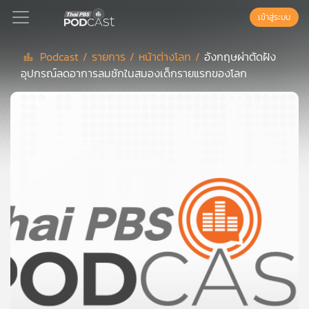
เข้าสู่ระบบ
Podcast /
รายการ /
หน้าต่างโลก /
อังกฤษผ่าตัดฝัง
อุปกรณ์ลดอาการลมชักในสมองเด็กรายแรกของโลก
Podcast
เพล
ย์
ลิ
สต์
แนะนำ
เพล
ย์
ลิ
สต์
ของ