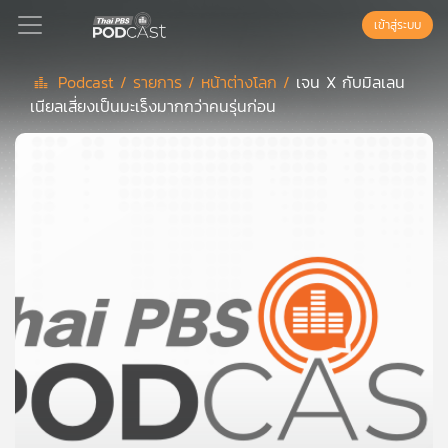
เข้าสู่ระบบ
Podcast /
รายการ /
หน้าต่างโลก /
เจน X กับมิลเลน
เนียลเสี่ยงเป็นมะเร็งมากกว่าคนรุ่นก่อน
Podcast
เพล
ย์
ลิ
สต์
แนะนำ
เพล
ย์
ลิ
สต์
ของ