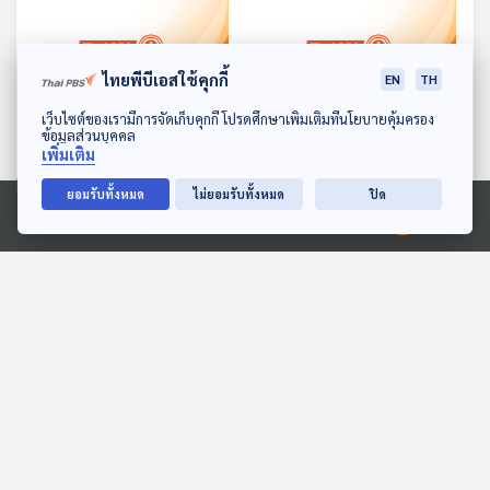
ไทยพีบีเอสใช้คุกกี้
EN
TH
ดาวน์โหลด Thai PBS Podcast Application
เว็บไซต์ของเรามีการจัดเก็บคุกกี้ โปรดศึกษาเพิ่มเติมที่นโยบายคุ้มครอง
24:54
24:54
ข้อมูลส่วนบุคคล
เพิ่มเติม
ผู้เชี่ยวชาญแนะเคล็ดลับตื่น
ผลสำรวจเผยชาวยูเครนหัน
ยอมรับทั้งหมด
ไม่ยอมรับทั้งหมด
ปิด
ด้วยเสียงนาฬิกาปลุกเพียง
หลังให้สงครามมากขึ้น หลัง
ครั้งเดียว
สงครามยืดเยื้อเข้าสู่ปีที่ 3
หน้าต่างโลก
หน้าต่างโลก
Ⓒ 2020 องค์การกระจายเสียงและแพร่ภาพสาธารณะแห่งประเทศไทย
24:54
24:54
ถอดบทเรียนชาวอเมริกันวัย
บทความจากใจแม่ของเด็ก