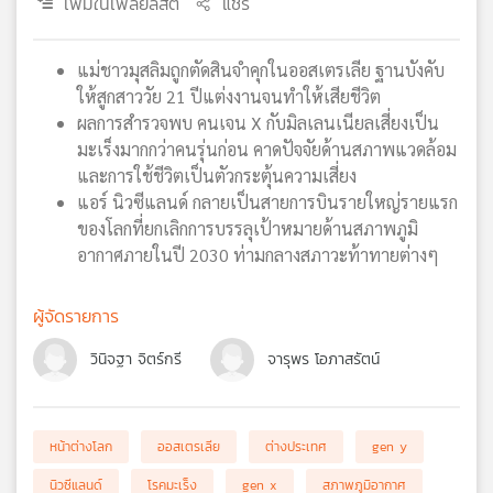
เพิ่มในเพลย์ลิสต์
แชร์
เครือ
ข่าย
แม่ชาวมุสลิมถูกตัดสินจำคุกในออสเตรเลีย ฐานบังคับ
วิทยุ
ให้สูกสาววัย 21 ปีแต่งงานจนทำให้เสียชีวิต
ไทย
พี
ผลการสำรวจพบ คนเจน X กับมิลเลนเนียลเสี่ยงเป็น
บี
มะเร็งมากกว่าคนรุ่นก่อน คาดปัจจัยด้านสภาพแวดล้อม
เอส
และการใช้ชีวิตเป็นตัวกระตุ้นความเสี่ยง
แอร์ นิวซีแลนด์ กลายเป็นสายการบินรายใหญ่รายแรก
ของโลกที่ยกเลิกการบรรลุเป้าหมายด้านสภาพภูมิ
แผนที่
อากาศภายในปี 2030 ท่ามกลางสภาวะท้าทายต่างๆ
วิทยุ
เครือ
ผู้จัดรายการ
ข่าย
วินิจฐา จิตร์กรี
จารุพร โอภาสรัตน์
หน้าต่างโลก
ออสเตรเลีย
ต่างประเทศ
gen y
นิวซีแลนด์
โรคมะเร็ง
gen x
สภาพภูมิอากาศ